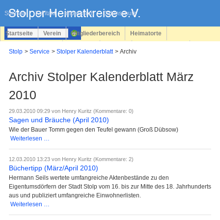
Navigation
überspringen
Sitemap
Kontakt
Impressum
Datenschutz
Startseite
Verein
Mitgliederbereich
Heimatorte
Familienforschung
Personen
Service
Registrieren
Stolp
Service
Stolper Kalenderblatt
Archiv
Login
Archiv Stolper Kalenderblatt März
2010
29.03.2010 09:29
von Henry Kuritz (Kommentare: 0)
Sagen und Bräuche (April 2010)
Wie der Bauer Tomm gegen den Teufel gewann (Groß Dübsow)
Sagen
Weiterlesen …
und
Bräuche
12.03.2010 13:23
von Henry Kuritz (Kommentare: 2)
(April
Büchertipp (März/April 2010)
2010)
Hermann Seils wertete umfangreiche Aktenbestände zu den
Eigentumsdörfern der Stadt Stolp vom 16. bis zur Mitte des 18. Jahrhunderts
aus und publiziert umfangreiche Einwohnerlisten.
Büchertipp
Weiterlesen …
(März/April