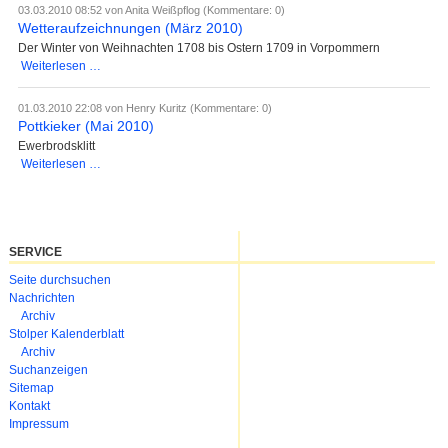
2010)
03.03.2010 08:52
von Anita Weißpflog (Kommentare: 0)
Wetteraufzeichnungen (März 2010)
Der Winter von Weihnachten 1708 bis Ostern 1709 in Vorpommern
Wetteraufzeichnungen
Weiterlesen …
(März
2010)
01.03.2010 22:08
von Henry Kuritz (Kommentare: 0)
Pottkieker (Mai 2010)
Ewerbrodsklitt
Pottkieker
Weiterlesen …
(Mai
2010)
SERVICE
Navigation
Seite durchsuchen
überspringen
Nachrichten
Archiv
Stolper Kalenderblatt
Archiv
Suchanzeigen
Sitemap
Kontakt
Impressum