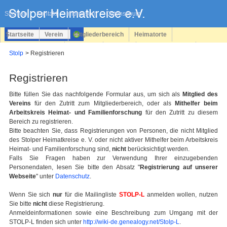
Navigation
überspringen
Sitemap
Kontakt
Impressum
Datenschutz
Startseite
Verein
Mitgliederbereich
Heimatorte
Familienforschung
Personen
Service
Registrieren
Stolp
Registrieren
Login
Registrieren
Bitte füllen Sie das nachfolgende Formular aus, um sich als
Mitglied des
Vereins
für den Zutritt zum Mitgliederbereich, oder als
Mithelfer beim
Arbeitskreis Heimat- und Familienforschung
für den Zutritt zu diesem
Bereich zu registrieren.
Bitte beachten Sie, dass Registrierungen von Personen, die nicht Mitglied
des Stolper Heimatkreise e. V. oder nicht aktiver Mithelfer beim Arbeitskreis
Heimat- und Familienforschung sind,
nicht
berücksichtigt werden.
Falls Sie Fragen haben zur Verwendung Ihrer einzugebenden
Personendaten, lesen Sie bitte den Absatz "
Registrierung auf unserer
Webseite
" unter
Datenschutz
.
Wenn Sie sich
nur
für die Mailingliste
STOLP-L
anmelden wollen, nutzen
Sie bitte
nicht
diese Registrierung.
Anmeldeinformationen sowie eine Beschreibung zum Umgang mit der
STOLP-L finden sich unter
http://wiki-de.genealogy.net/Stolp-L
.