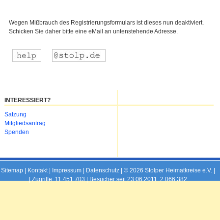
Wegen Mißbrauch des Registrierungsformulars ist dieses nun deaktiviert.
Schicken Sie daher bitte eine eMail an untenstehende Adresse.
INTERESSIERT?
Navigation
Satzung
überspringen
Mitgliedsantrag
Spenden
Sitemap
|
Kontakt
|
Impressum
|
Datenschutz
| © 2026 Stolper Heimatkreise e.V. |
|
Zugriffe: 11.451.703 | Besucher seit 23.06.2011: 2.066.382