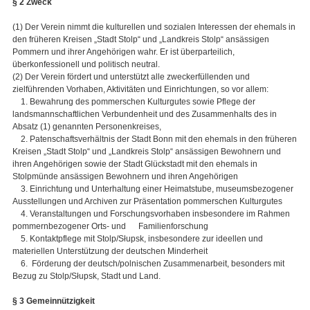
§ 2 Zweck
(1) Der Verein nimmt die kulturellen und sozialen Interessen der ehemals in
den früheren Kreisen „Stadt Stolp“ und „Landkreis Stolp“ ansässigen
Pommern und ihrer Angehörigen wahr. Er ist überparteilich,
überkonfessionell und politisch neutral.
(2) Der Verein fördert und unterstützt alle zweckerfüllenden und
zielführenden Vorhaben, Aktivitäten und Einrichtungen, so vor allem:
1. Bewahrung des pommerschen Kulturgutes sowie Pflege der
landsmannschaftlichen Verbundenheit und des Zusammenhalts des in
Absatz (1) genannten Personenkreises,
2. Patenschaftsverhältnis der Stadt Bonn mit den ehemals in den früheren
Kreisen „Stadt Stolp“ und „Landkreis Stolp“ ansässigen Bewohnern und
ihren Angehörigen sowie der Stadt Glückstadt mit den ehemals in
Stolpmünde ansässigen Bewohnern und ihren Angehörigen
3. Einrichtung und Unterhaltung einer Heimatstube, museumsbezogener
Ausstellungen und Archiven zur Präsentation pommerschen Kulturgutes
4. Veranstaltungen und Forschungsvorhaben insbesondere im Rahmen
pommernbezogener Orts- und Familienforschung
5. Kontaktpflege mit Stolp/Słupsk, insbesondere zur ideellen und
materiellen Unterstützung der deutschen Minderheit
6. Förderung der deutsch/polnischen Zusammenarbeit, besonders mit
Bezug zu Stolp/Słupsk, Stadt und Land.
§ 3 Gemeinnützigkeit