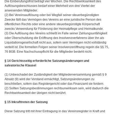
Die Einberufungsfrist beträgt vier Wochen. Die Rechtswirksamkeit des
Auflösungsbeschlusses bedarf einer Mehrheit von drei Viertel der
anwesenden Mitglieder.
(2) Bei Vereinsauflösung oder bei Wegfall seiner steuerbegünstigten
Zwecke fällt das Vermögen des Vereins an eine juristische Person des
öffentlichen Rechts oder eine andere steuerbegünstigte Körperschaft
zwecks Verwendung für Förderung der Heimatpflege und Heimatkunde.
(3) Die Auflösung des Vereins schließt im Falle seiner Zahlungsunfähigkeit
oder Überschuldung die Eröffnung des Insolvenzverfahrens über ihn als
Liquidationsgesellschaft nicht aus, sofern sein Vermögen nicht vollständig
verteilt ist. Die formellen Folgen seiner Insolvenzeröffnung regeln die §§ 75,
76 BGB. Eine Nachschusspflicht für die Mitglieder besteht nicht.
§ 14 Gerichtsseitig erforderliche Satzungsänderungen und
salvatorische Klausel
(1) Unbeschadet der Zuständigkeit der Mitgliederversammlung gemäß § 9
Absatz (9) wird der Vorstand ermächtigt, Satzungsänderungen zu
beschließen, sofern das Registergericht oder das Finanzamt sie fordern.
(2) Sollten Satzungsbestimmungen rechtsunwirksam sein, wird dadurch die
Rechtswirksamkeit der übrigen nicht berührt.
§ 15 Inkrafttreten der Satzung
Diese Satzung tritt mit ihrer Eintragung in das Vereinsregister in Kraft und