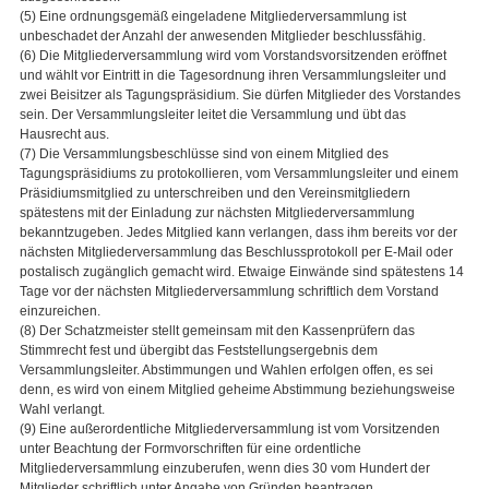
(5) Eine ordnungsgemäß eingeladene Mitgliederversammlung ist
unbeschadet der Anzahl der anwesenden Mitglieder beschlussfähig.
(6) Die Mitgliederversammlung wird vom Vorstandsvorsitzenden eröffnet
und wählt vor Eintritt in die Tagesordnung ihren Versammlungsleiter und
zwei Beisitzer als Tagungspräsidium. Sie dürfen Mitglieder des Vorstandes
sein. Der Versammlungsleiter leitet die Versammlung und übt das
Hausrecht aus.
(7) Die Versammlungsbeschlüsse sind von einem Mitglied des
Tagungspräsidiums zu protokollieren, vom Versammlungsleiter und einem
Präsidiumsmitglied zu unterschreiben und den Vereinsmitgliedern
spätestens mit der Einladung zur nächsten Mitgliederversammlung
bekanntzugeben. Jedes Mitglied kann verlangen, dass ihm bereits vor der
nächsten Mitgliederversammlung das Beschlussprotokoll per E-Mail oder
postalisch zugänglich gemacht wird. Etwaige Einwände sind spätestens 14
Tage vor der nächsten Mitgliederversammlung schriftlich dem Vorstand
einzureichen.
(8) Der Schatzmeister stellt gemeinsam mit den Kassenprüfern das
Stimmrecht fest und übergibt das Feststellungsergebnis dem
Versammlungsleiter. Abstimmungen und Wahlen erfolgen offen, es sei
denn, es wird von einem Mitglied geheime Abstimmung beziehungsweise
Wahl verlangt.
(9) Eine außerordentliche Mitgliederversammlung ist vom Vorsitzenden
unter Beachtung der Formvorschriften für eine ordentliche
Mitgliederversammlung einzuberufen, wenn dies 30 vom Hundert der
Mitglieder schriftlich unter Angabe von Gründen beantragen.