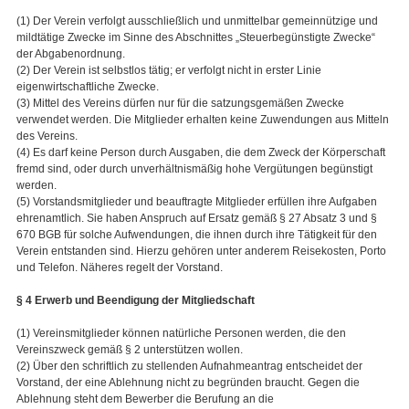
(1) Der Verein verfolgt ausschließlich und unmittelbar gemeinnützige und
mildtätige Zwecke im Sinne des Abschnittes „Steuerbegünstigte Zwecke“
der Abgabenordnung.
(2) Der Verein ist selbstlos tätig; er verfolgt nicht in erster Linie
eigenwirtschaftliche Zwecke.
(3) Mittel des Vereins dürfen nur für die satzungsgemäßen Zwecke
verwendet werden. Die Mitglieder erhalten keine Zuwendungen aus Mitteln
des Vereins.
(4) Es darf keine Person durch Ausgaben, die dem Zweck der Körperschaft
fremd sind, oder durch unverhältnismäßig hohe Vergütungen begünstigt
werden.
(5) Vorstandsmitglieder und beauftragte Mitglieder erfüllen ihre Aufgaben
ehrenamtlich. Sie haben Anspruch auf Ersatz gemäß § 27 Absatz 3 und §
670 BGB für solche Aufwendungen, die ihnen durch ihre Tätigkeit für den
Verein entstanden sind. Hierzu gehören unter anderem Reisekosten, Porto
und Telefon. Näheres regelt der Vorstand.
§ 4 Erwerb und Beendigung der Mitgliedschaft
(1) Vereinsmitglieder können natürliche Personen werden, die den
Vereinszweck gemäß § 2 unterstützen wollen.
(2) Über den schriftlich zu stellenden Aufnahmeantrag entscheidet der
Vorstand, der eine Ablehnung nicht zu begründen braucht. Gegen die
Ablehnung steht dem Bewerber die Berufung an die