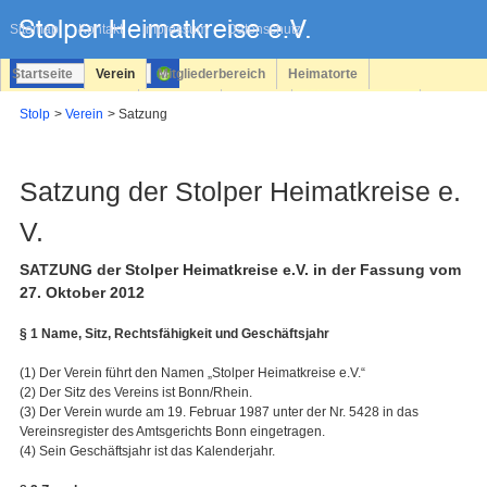
Navigation
überspringen
Sitemap
Kontakt
Impressum
Datenschutz
Startseite
Verein
Mitgliederbereich
Heimatorte
Familienforschung
Personen
Service
Registrieren
Stolp
Verein
Satzung
Login
Satzung der Stolper Heimatkreise e.
V.
SATZUNG der Stolper Heimatkreise e.V. in der Fassung vom
27. Oktober 2012
§ 1 Name, Sitz, Rechtsfähigkeit und Geschäftsjahr
(1) Der Verein führt den Namen „Stolper Heimatkreise e.V.“
(2) Der Sitz des Vereins ist Bonn/Rhein.
(3) Der Verein wurde am 19. Februar 1987 unter der Nr. 5428 in das
Vereinsregister des Amtsgerichts Bonn eingetragen.
(4) Sein Geschäftsjahr ist das Kalenderjahr.