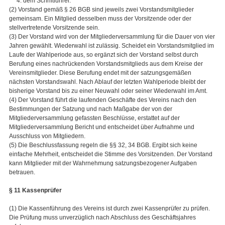
4. dem Schriftführer.
(2) Vorstand gemäß § 26 BGB sind jeweils zwei Vorstandsmitglieder
gemeinsam. Ein Mitglied desselben muss der Vorsitzende oder der
stellvertretende Vorsitzende sein.
(3) Der Vorstand wird von der Mitgliederversammlung für die Dauer von vier
Jahren gewählt. Wiederwahl ist zulässig. Scheidet ein Vorstandsmitglied im
Laufe der Wahlperiode aus, so ergänzt sich der Vorstand selbst durch
Berufung eines nachrückenden Vorstandsmitglieds aus dem Kreise der
Vereinsmitglieder. Diese Berufung endet mit der satzungsgemäßen
nächsten Vorstandswahl. Nach Ablauf der letzten Wahlperiode bleibt der
bisherige Vorstand bis zu einer Neuwahl oder seiner Wiederwahl im Amt.
(4) Der Vorstand führt die laufenden Geschäfte des Vereins nach den
Bestimmungen der Satzung und nach Maßgabe der von der
Mitgliederversammlung gefassten Beschlüsse, erstattet auf der
Mitgliederversammlung Bericht und entscheidet über Aufnahme und
Ausschluss von Mitgliedern.
(5) Die Beschlussfassung regeln die §§ 32, 34 BGB. Ergibt sich keine
einfache Mehrheit, entscheidet die Stimme des Vorsitzenden. Der Vorstand
kann Mitglieder mit der Wahrnehmung satzungsbezogener Aufgaben
betrauen.
§ 11 Kassenprüfer
(1) Die Kassenführung des Vereins ist durch zwei Kassenprüfer zu prüfen.
Die Prüfung muss unverzüglich nach Abschluss des Geschäftsjahres