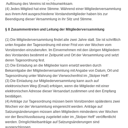
Auflösung des Vereins ist rechtsunwirksam.
(4) Jedes Mitglied hat eine Stimme. Während einer Mitgliederversammlung
aus ihrem Amt ausgeschiedene Vorstandsmitglieder haben bis zur
Beendigung dieser Versammlung in ihr Sitz und Stimme.
§ 8 Zusammentreten und Leitung der Mitgliederversammlung
(1) Die Mitgliederversammlung findet alle zwei Jahre statt. Sie ist schriftlich
unter Angabe der Tagesordnung mit einer Frist von vier Wochen vom
Vorsitzenden einzuberufen. Im Einvernehmen mit den übrigen Mitgliedern
des Vorstandes bestimmt er Zeitpunkt und Ort der Versammlung und setzt
deren Tagesordnung fest.
(2) Die Einladung an die Mitglieder kann ersetzt werden durch
Bekanntgabe der Mitgliederversammlung mit Angabe von Datum, Ort und
Tagesordnung unter Wahrung der Vierwochenfrist im „Stolper Heft“.
(3) Die Einladung zur Mitgliederversammlung kann auch auf
elektronischem Weg (Email) erfolgen, wenn die Mitglieder mit einer
elektronischen Adresse dieser Versandart zustimmen und den Empfang
bestätigen.
(4) Anträge zur Tagesordnung müssen beim Vorsitzenden spätestens zwei
Wochen vor der Versammlung eingereicht werden. Anträge auf
Satzungsänderungen müssen allen Mitgliedern mindestens vier Wochen
vor der Beschlussfassung zugeleitet oder im „Stolper Heft“ veröffentlicht
werden. Dringlichkeitsanträge auf Satzungsänderungen sind
ausgeschlossen.