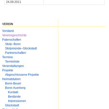
24.09.2011
VEREIN
Navigation
Vorstand
überspringen
Vereinsgeschichte
Patenschaften
Stolp–Bonn
Stolpmünde–Glückstadt
Partnerschaften
Termine
Terminliste
Veranstaltungen
Projekte
Abgeschlossene Projekte
Heimatstuben
Bonn-Beuel
Bonn-Auerberg
Kontakt
Bestände
Impressionen
Glückstadt