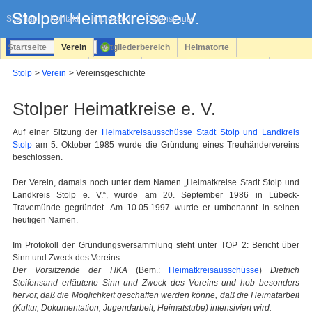
Navigation
überspringen
Sitemap
Kontakt
Impressum
Datenschutz
Startseite
Verein
Mitgliederbereich
Heimatorte
Familienforschung
Personen
Service
Registrieren
Stolp
Verein
Vereinsgeschichte
Login
Stolper Heimatkreise e. V.
Auf einer Sitzung der
Heimatkreisausschüsse Stadt Stolp und Landkreis
Stolp
am 5. Oktober 1985 wurde die Gründung eines Treuhändervereins
beschlossen.
Der Verein, damals noch unter dem Namen „Heimatkreise Stadt Stolp und
Landkreis Stolp e. V.“, wurde am 20. September 1986 in Lübeck-
Travemünde gegründet. Am 10.05.1997 wurde er umbenannt in seinen
heutigen Namen.
Im Protokoll der Gründungsversammlung steht unter TOP 2: Bericht über
Sinn und Zweck des Vereins:
Der Vorsitzende der HKA
(Bem.:
Heimatkreisausschüsse
)
Dietrich
Steifensand erläuterte Sinn und Zweck des Vereins und hob besonders
hervor, daß die Möglichkeit geschaffen werden könne, daß die Heimatarbeit
(Kultur, Dokumentation, Jugendarbeit, Heimatstube) intensiviert wird.