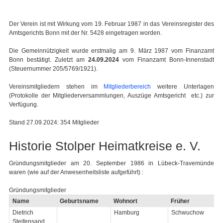
Der Verein ist mit Wirkung vom 19. Februar 1987 in das Vereinsregister des
Amtsgerichts Bonn mit der Nr. 5428 eingetragen worden.
Die Gemeinnützigkeit wurde erstmalig am 9. März 1987 vom Finanzamt
Bonn bestätigt. Zuletzt am
24.09.2024
vom Finanzamt Bonn-Innenstadt
(Steuernummer 205/5769/1921).
Vereinsmitgliedern stehen im
Mitgliederbereich
weitere Unterlagen
(Protokolle der Mitgliederversammlungen, Auszüge Amtsgericht etc.) zur
Verfügung.
Stand 27.09.2024: 354 Mitglieder
Historie Stolper Heimatkreise e. V.
Gründungsmitglieder am 20. September 1986 in Lübeck-Travemünde
waren (wie auf der Anwesenheitsliste aufgeführt) :
Gründungsmitglieder
Name
Geburtsname
Wohnort
Früher
Dietrich
Hamburg
Schwuchow
Steifensand