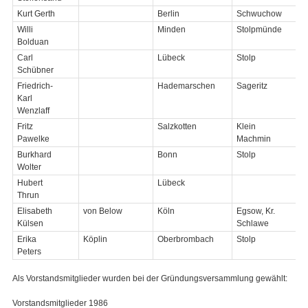
Kurt Gerth
Berlin
Schwuchow
Willi
Minden
Stolpmünde
Bolduan
Carl
Lübeck
Stolp
Schübner
Friedrich-
Hademarschen
Sageritz
Karl
Wenzlaff
Fritz
Salzkotten
Klein
Pawelke
Machmin
Burkhard
Bonn
Stolp
Wolter
Hubert
Lübeck
Thrun
Elisabeth
von Below
Köln
Egsow, Kr.
Külsen
Schlawe
Erika
Köplin
Oberbrombach
Stolp
Peters
Als Vorstandsmitglieder wurden bei der Gründungsversammlung gewählt:
Vorstandsmitglieder 1986