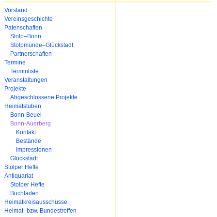
Navigation
Vorstand
überspringen
Vereinsgeschichte
Patenschaften
Stolp–Bonn
Stolpmünde–Glückstadt
Partnerschaften
Termine
Terminliste
Veranstaltungen
Projekte
Abgeschlossene Projekte
Heimatstuben
Bonn-Beuel
Bonn-Auerberg
Kontakt
Bestände
Impressionen
Glückstadt
Stolper Hefte
Antiquariat
Stolper Hefte
Buchladen
Heimatkreisausschüsse
Heimat- bzw. Bundestreffen