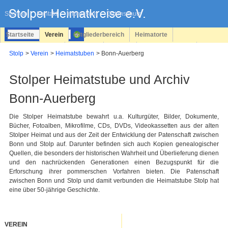
Navigation
überspringen
Sitemap
Kontakt
Impressum
Datenschutz
Startseite
Verein
Mitgliederbereich
Heimatorte
Familienforschung
Personen
Service
Registrieren
Stolp
Verein
Heimatstuben
Bonn-Auerberg
Login
Stolper Heimatstube und Archiv
Bonn-Auerberg
Die Stolper Heimatstube bewahrt u.a. Kulturgüter, Bilder, Dokumente,
Bücher, Fotoalben, Mikrofilme, CDs, DVDs, Videokassetten aus der alten
Stolper Heimat und aus der Zeit der Entwicklung der Patenschaft zwischen
Bonn und Stolp auf. Darunter befinden sich auch Kopien genealogischer
Quellen, die besonders der historischen Wahrheit und Überlieferung dienen
und den nachrückenden Generationen einen Bezugspunkt für die
Erforschung ihrer pommerschen Vorfahren bieten. Die Patenschaft
zwischen Bonn und Stolp und damit verbunden die Heimatstube Stolp hat
eine über 50-jährige Geschichte.
VEREIN