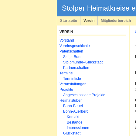
Navigation
überspringen
Startseite
Verein
Mitgliederbereich
VEREIN
Navigation
Vorstand
überspringen
Vereinsgeschichte
Patenschaften
Stolp–Bonn
Stolpmünde–Glückstadt
Partnerschaften
Termine
Terminliste
Veranstaltungen
Projekte
Abgeschlossene Projekte
Heimatstuben
Bonn-Beuel
Bonn-Auerberg
Kontakt
Bestände
Impressionen
Glückstadt