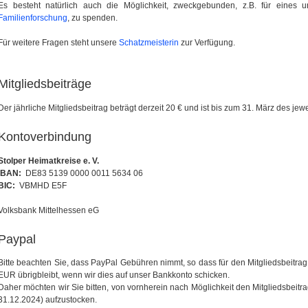
Es besteht natürlich auch die Möglichkeit, zweckgebunden, z.B. für eines 
Familienforschung
, zu spenden.
Für weitere Fragen steht unsere
Schatzmeisterin
zur Verfügung.
Mitgliedsbeiträge
Der jährliche Mitgliedsbeitrag beträgt derzeit 20 € und ist bis zum 31. März des jew
Kontoverbindung
Stolper Heimatkreise e. V.
IBAN:
DE83 5139 0000 0011 5634 06
BIC:
VBMHD E5F
Volksbank Mittelhessen eG
Paypal
Bitte beachten Sie, dass PayPal Gebühren nimmt, so dass für den Mitgliedsbeitr
EUR übrigbleibt, wenn wir dies auf unser Bankkonto schicken.
Daher möchten wir Sie bitten, von vornherein nach Möglichkeit den Mitgliedsbei
31.12.2024) aufzustocken.