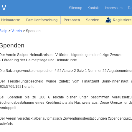
Sitemap
Kontakt
Impressum
Da
Heimatorte
Familienforschung
Personen
Service
Registrier
Stolp
Verein
Spenden
Spenden
Der Verein Stolper Heimatkreise e. V. fördert folgende gemeinnützige Zwecke:
- Förderung der Heimatpflege und Heimatkunde
Die Satzungszwecke entsprechen § 52 Absatz 2 Satz 1 Nummer 22 Abgabenordnu
Der Freistellungsbescheid wurde zuletzt vom Finanzamt Bonn-Innenstad
205/5769/1921 erteilt.
Bei Spenden bis zu 100 € reichte bisher unter bestimmten Voraussetzu
Buchungsbestätigung eines Kreditinstituts als Nachweis aus. Diese Grenze für 
verdoppelt.
Der Verein verschickt aber automatisch Zuwendungsbestätigungen (Spendenquit
aufwärts.