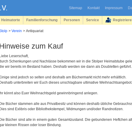
Sitemap
Kontakt
Impressum
Da
Heimatorte
Familienforschung
Personen
Service
Registrier
Stolp
Verein
Antiquariat
Hinweise zum Kauf
Liebe Leserschaft,
durch Schenkungen und Nachlässe bekommen wir in die Stolper Heimatstube gele
die wir bereits im Bestand haben. Deshalb werden sie dann als Doubletten geführt.
Einige sind jedoch so selten und deshalb am Büchermarkt nicht mehr erhältlich.
Deshalb unterbreiten wir Euch dieses unschlagbare ultimative Weihnachtsangebot
Ihr könnt also Euer Weihnachtsgeld gewinnbringend anlegen.
Die Bücher stammen alle aus Privatbesitz und können deshalb übliche Gebrauchs
Dies sind Exlibris oder Bibliothekstempel, Widmungen und/oder Randnotizen.
Die Bücher sind alle in einem guten Gesamtzustand. Die gebundenen Heftchen al
gar kleinen Rissen oder loser Bindung.