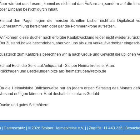
Aber wie bei uns Lesern, kommt es nicht auf das Äußere an, sondern auf die inner
oder Einband besticht durch Inhalt.
Bis auf den Pagel liegen die meisten Schriften bisher nicht als Digitalisat
Büchersammlung bereichern oder gar die Pommernkrone aufsetzen.
Wir können diese Bücher nach erfolgter Kaufabwicklung leider nicht wieder zurüc
Der Zustand ist wie beschrieben, aber von uns als zum Verkauf vertretbar eingeschä
Zusätzlich zum Kaufpreis berechnen wir ja nach Größe und Gewicht die üblichen V
Schaut Euch die Seite auf Antiquariat - Stolper Heimatkreise e. V. an.
Rückfragen und Bestellungen bitte an: heimatstuben@stolp.de
Da die Heimatstube üblicherweise nur an jedem ersten Samstag des Monats geöff
Versand erfolgen können. Habt deshalb bitte etwas Geduld.
Danke und gutes Schmökern
m
|
Datenschutz
| © 2026 Stolper Heimatkreise e.V. | |
Zugriffe: 11.443.236 | Besuche