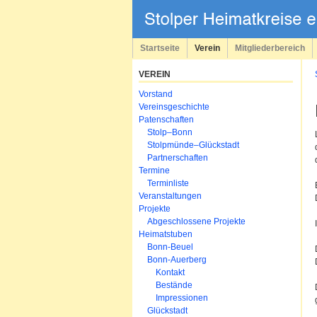
Navigation
überspringen
Startseite
Verein
Mitgliederbereich
VEREIN
Navigation
Vorstand
überspringen
Vereinsgeschichte
Patenschaften
Stolp–Bonn
Stolpmünde–Glückstadt
Partnerschaften
Termine
Terminliste
Veranstaltungen
Projekte
Abgeschlossene Projekte
Heimatstuben
Bonn-Beuel
Bonn-Auerberg
Kontakt
Bestände
Impressionen
Glückstadt