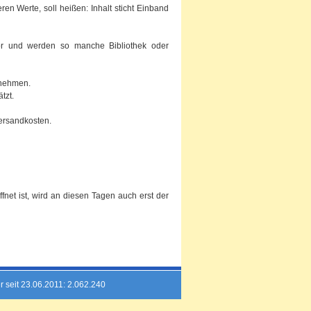
en Werte, soll heißen: Inhalt sticht Einband
 vor und werden so manche Bibliothek oder
knehmen.
tzt.
ersandkosten.
net ist, wird an diesen Tagen auch erst der
r seit 23.06.2011: 2.062.240