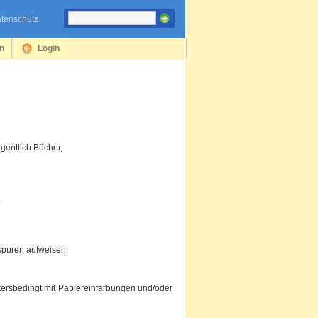
tenschutz
en
Login
gentlich Bücher,
.
spuren aufweisen.
tersbedingt mit Papiereinfärbungen und/oder