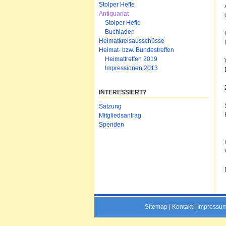
Stolper Hefte
Antiquariat
Stolper Hefte
Buchladen
Heimatkreisausschüsse
Heimat- bzw. Bundestreffen
Heimattreffen 2019
Impressionen 2013
INTERESSIERT?
Navigation
Satzung
überspringen
Mitgliedsantrag
Spenden
Sitemap
|
Kontakt
|
Impressu