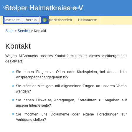
Navigation
überspringen
Sitemap
Kontakt
Impressum
Datenschutz
Startseite
Verein
Mitgliederbereich
Heimatorte
Familienforschung
Personen
Service
Registrieren
Stolp
Service
Kontakt
Login
Kontakt
Wegen Mißbrauchs unseres Kontaktformulars ist dieses vorübergehend
deaktiviert.
Sie haben Fragen zu Orten oder Kirchspielen, bei denen kein
Ansprechpartner angegeben ist?
Sie möchten sich gern mit allgemeinen Fragen an unseren Verein
wenden?
Sie haben Hinweise, Anregungen, Korrekturen zu Angaben auf
unserer Internetseite?
Sie möchten uns Dokumente oder eigene Forschungen zur
Verfügung stellen?