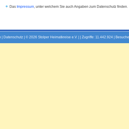
Das
Impressum
, unter welchem Sie auch Angaben zum Datenschutz finden.
m
|
Datenschutz
| © 2026 Stolper Heimatkreise e.V. | |
Zugriffe: 11.442.924 | Besuche