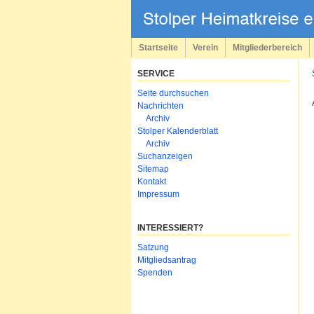
Navigation
überspringen
Startseite
Verein
Mitgliederbereich
SERVICE
Navigation
Seite durchsuchen
überspringen
Nachrichten
Archiv
Stolper Kalenderblatt
Archiv
Suchanzeigen
Sitemap
Kontakt
Impressum
INTERESSIERT?
Navigation
Satzung
überspringen
Mitgliedsantrag
Spenden