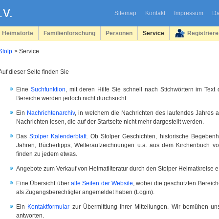
Sitemap
Kontakt
Impressum
Da
Heimatorte
Familienforschung
Personen
Service
Registrier
Stolp
Service
Auf dieser Seite finden Sie
Eine
Suchfunktion
, mit deren Hilfe Sie schnell nach Stichwörtern im Tex
Bereiche werden jedoch nicht durchsucht.
Ein
Nachrichtenarchiv
, in welchem die Nachrichten des laufendes Jahres
Nachrichten lesen, die auf der Startseite nicht mehr dargestellt werden.
Das
Stolper Kalenderblatt
. Ob Stolper Geschichten, historische Begeben
Jahren, Büchertipps, Wetteraufzeichnungen u.a. aus dem Kirchenbuch 
finden zu jedem etwas.
Angebote zum Verkauf von Heimatliteratur durch den Stolper Heimatkreise e. 
Eine Übersicht über
alle Seiten der Website
, wobei die geschützten Bereic
als Zugangsberechtigter angemeldet haben (Login).
Ein
Kontaktformular
zur Übermittlung Ihrer Mitteilungen. Wir bemühen uns
antworten.