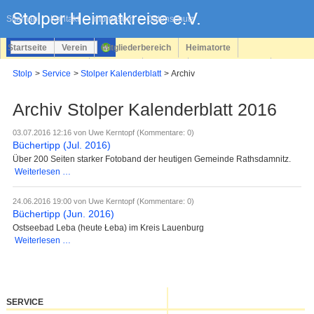
Navigation
überspringen
Sitemap
Kontakt
Impressum
Datenschutz
Startseite
Verein
Mitgliederbereich
Heimatorte
Familienforschung
Personen
Service
Registrieren
Stolp
Service
Stolper Kalenderblatt
Archiv
Login
Archiv Stolper Kalenderblatt 2016
03.07.2016 12:16
von Uwe Kerntopf (Kommentare: 0)
Büchertipp (Jul. 2016)
Über 200 Seiten starker Fotoband der heutigen Gemeinde Rathsdamnitz.
Büchertipp
Weiterlesen …
(Jul.
2016)
24.06.2016 19:00
von Uwe Kerntopf (Kommentare: 0)
Büchertipp (Jun. 2016)
Ostseebad Leba (heute Łeba) im Kreis Lauenburg
Büchertipp
Weiterlesen …
(Jun.
2016)
SERVICE