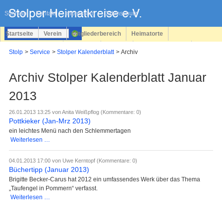
Navigation
überspringen
Sitemap
Kontakt
Impressum
Datenschutz
Startseite
Verein
Mitgliederbereich
Heimatorte
Familienforschung
Personen
Service
Registrieren
Stolp
Service
Stolper Kalenderblatt
Archiv
Login
Archiv Stolper Kalenderblatt Januar
2013
26.01.2013 13:25
von Anita Weißpflog (Kommentare: 0)
Pottkieker (Jan-Mrz 2013)
ein leichtes Menü nach den Schlemmertagen
Pottkieker
Weiterlesen …
(Jan-
Mrz
04.01.2013 17:00
von Uwe Kerntopf (Kommentare: 0)
2013)
Büchertipp (Januar 2013)
Brigitte Becker-Carus hat 2012 ein umfassendes Werk über das Thema
„Taufengel in Pommern“ verfasst.
Büchertipp
Weiterlesen …
(Januar
2013)