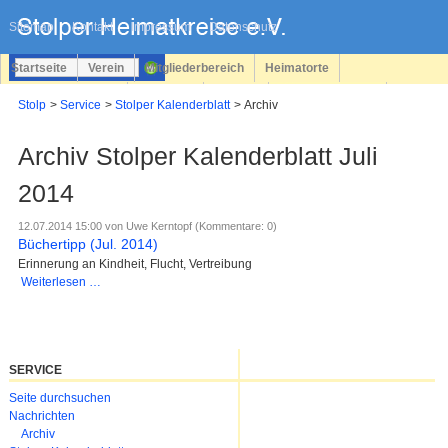
Navigation
überspringen
Sitemap
Kontakt
Impressum
Datenschutz
Startseite
Verein
Mitgliederbereich
Heimatorte
Familienforschung
Personen
Service
Registrieren
Stolp
Service
Stolper Kalenderblatt
Archiv
Login
Archiv Stolper Kalenderblatt Juli
2014
12.07.2014 15:00
von Uwe Kerntopf (Kommentare: 0)
Büchertipp (Jul. 2014)
Erinnerung an Kindheit, Flucht, Vertreibung
Büchertipp
Weiterlesen …
(Jul.
2014)
SERVICE
Navigation
Seite durchsuchen
überspringen
Nachrichten
Archiv