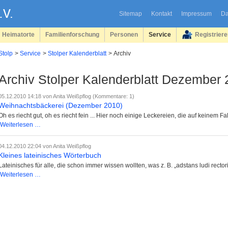
Sitemap
Kontakt
Impressum
Da
Heimatorte
Familienforschung
Personen
Service
Registrier
Stolp
Service
Stolper Kalenderblatt
Archiv
Archiv Stolper Kalenderblatt Dezember
05.12.2010 14:18
von Anita Weißpflog (Kommentare: 1)
Weihnachtsbäckerei (Dezember 2010)
Oh es riecht gut, oh es riecht fein ... Hier noch einige Leckereien, die auf keinem F
Weihnachtsbäckerei
Weiterlesen …
(Dezember
2010)
04.12.2010 22:04
von Anita Weißpflog
Kleines lateinisches Wörterbuch
Lateinisches für alle, die schon immer wissen wollten, was z. B. „adstans ludi recto
Kleines
Weiterlesen …
lateinisches
Wörterbuch