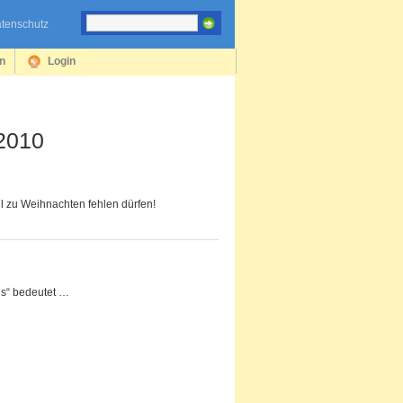
tenschutz
en
Login
 2010
all zu Weihnachten fehlen dürfen!
ris“ bedeutet …