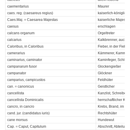
caementarius
Maurer
caes. reg. (caesareus regius)
kaiserlich-königlich
Caes.Maj. = Caesarea Majestas
kaiserliche Majestät
caesus
erschlagen
calcans organum
Orgeltreter
calcarius
Kalkbrenner, auch 
Caloribus, in Caloribus
Fieber, in der Fieber
camerarius
Kämmerer, Kammerd
caminarius, caminator
Kaminfeger, Schlotf
campanarum fusor
Glockengießer
campanator
Glöckner
camparius, campicustos
Feldhüter
can. = canonicus
Geistlicher
cancellista
Kanzlist, Schreiber
cancellista Dominicalis
herrschaftlicher Kanz
cancro, in cancro
Krebs, Brand, im Kr
cand. jur. (candidatus iuris)
Rechtshüter
cane morsus
Hundewut
Cap. = Caput, Capitulum
Abschnitt, Abteilung