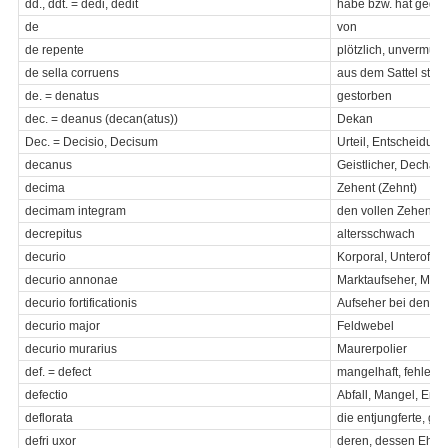
dd., ddt. = dedi, dedit
habe bzw. hat gegeb
de
von
de repente
plötzlich, unvermute
de sella corruens
aus dem Sattel stür
de. = denatus
gestorben
dec. = deanus (decan(atus))
Dekan
Dec. = Decisio, Decisum
Urteil, Entscheidung
decanus
Geistlicher, Dechant
decima
Zehent (Zehnt)
decimam integram
den vollen Zehent (
decrepitus
altersschwach
decurio
Korporal, Unteroffizie
decurio annonae
Marktaufseher, Mark
decurio fortificationis
Aufseher bei den Be
decurio major
Feldwebel
decurio murarius
Maurerpolier
def. = defect
mangelhaft, fehlerha
defectio
Abfall, Mangel, Erm
deflorata
die entjungferte, ge
defri uxor
deren, dessen Eheg