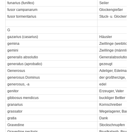
funarius (funifex)
Seiler
fusor campanarum
Glockengießer
fusor tormentarius
Stuck- u. Glockengi
G
gazarius (casarius)
Häusler
gemina
Zwillinge (weiblich)
gemini
Zwillinge (männlich)
generalis absolutio
Generalabsolution (
generatus (aprobatio)
gezeugt
Generosus
Adeliger, Edelmann
generosus Dominus
der großherzige, gr
generosus, -a
edel
genitor
Erzeuger, Vater
gibbosus mendicus
buckliger Bettler
granarius
Kornschreiber
grassator
Wegelagerer, Bandit
gratia
Dank
Gravedine
Stockschnupfen
Gravedine pectoris
Brustkatarrh, Brusta