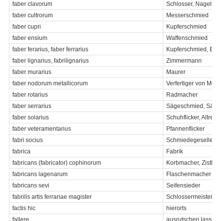
faber clavorum
Schlosser, Nagelsc
faber cultrorum
Messerschmied
faber cupri
Kupferschmied
faber ensium
Waffenschmied
faber ferarius, faber ferrarius
Kupferschmied, Eis
faber lignarius, fabrilignarius
Zimmermann
faber murarius
Maurer
faber nodorum metallicorum
Verfertiger von Meta
faber rotarius
Radmacher
faber serrarius
Sägeschmied, Sägefe
faber solarius
Schuhflicker, Altreiß
faber veteramentarius
Pfannenflicker
fabri socius
Schmiedegeselle
fabrica
Fabrik
fabricans (fabricator) cophinorum
Korbmacher, Zistler
fabricans lagenarum
Flaschenmacher
fabricans sevi
Seifensieder
fabrilis artis ferrariae magister
Schlossermeister
factis hic
hierorts
fallere
ausrutschen lassen, 