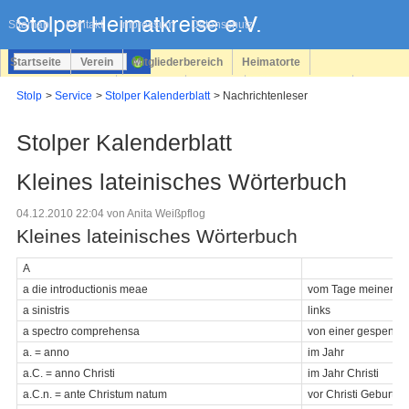
Navigation
überspringen
Sitemap
Kontakt
Impressum
Datenschutz
Startseite
Verein
Mitgliederbereich
Heimatorte
Familienforschung
Personen
Service
Registrieren
Stolp
Service
Stolper Kalenderblatt
Nachrichtenleser
Login
Stolper Kalenderblatt
Kleines lateinisches Wörterbuch
04.12.2010 22:04
von Anita Weißpflog
Kleines lateinisches Wörterbuch
A
a die introductionis meae
vom Tage meiner Ein
a sinistris
links
a spectro comprehensa
von einer gespenste
a. = anno
im Jahr
a.C. = anno Christi
im Jahr Christi
a.C.n. = ante Christum natum
vor Christi Geburt