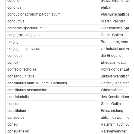
conditor
Gewürzkrämer, Zuck
conditus
ehrbar
conductor agrorum parochiatium
Pfarrwirtschaftspäch
conductus
Mieter, Pächter
confector speculorum
Glasschleifer, Spieg
conju(n)x, conjuges
Gattin, Gatten
conjugati
Brautpaare, Vermähl
conjugatus provisus
verheiratet und ver
conjuges
die Ehegatten
conjux
Ehegatte, -gattin, E
conrector scholae
Konrektor der Latei
consanguinitatis
Blutsverwandtschaft
consiliarius aulicus (intimus actualis)
Hofrat (Geheimer)
consiliarius oeconomiae
Wirtschaftsrat
consistorialis
des Konsistoriums
consors
Gatte, Gattin
constitutum
Entscheidung
consuetus
üblich, gewöhnlich
consul
Ratsherr, auch Bürg
consularis vir
Ratsverwandter