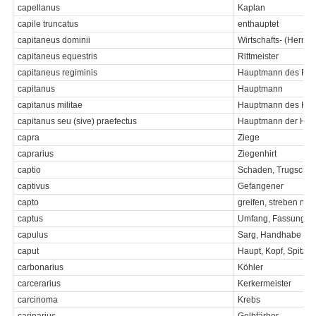
capellanus
Kaplan
capile truncatus
enthauptet
capitaneus dominii
Wirtschafts- (Herrs
capitaneus equestris
Rittmeister
capitaneus regiminis
Hauptmann des Reg
capitanus
Hauptmann
capitanus militae
Hauptmann des Hee
capitanus seu (sive) praefectus
Hauptmann der Herrs
capra
Ziege
caprarius
Ziegenhirt
captio
Schaden, Trugschlu
captivus
Gefangener
capto
greifen, streben nac
captus
Umfang, Fassungsv
capulus
Sarg, Handhabe
caput
Haupt, Kopf, Spitze
carbonarius
Köhler
carcerarius
Kerkermeister
carcinoma
Krebs
carinarius
Gelbfärber