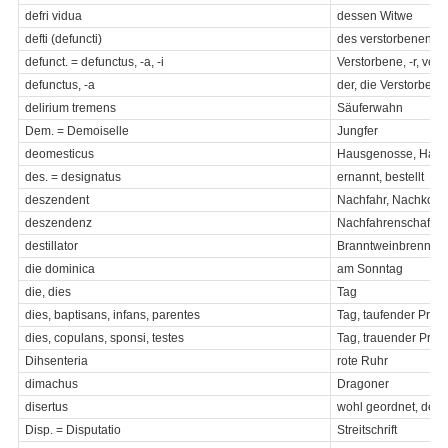
defri vidua
dessen Witwe
defti (defuncti)
des verstorbenen...
defunct. = defunctus, -a, -i
Verstorbene, -r, ver
defunctus, -a
der, die Verstorbene
delirium tremens
Säuferwahn
Dem. = Demoiselle
Jungfer
deomesticus
Hausgenosse, Haus
des. = designatus
ernannt, bestellt
deszendent
Nachfahr, Nachkom
deszendenz
Nachfahrenschaft /
destillator
Branntweinbrenner
die dominica
am Sonntag
die, dies
Tag
dies, baptisans, infans, parentes
Tag, taufender Priest
dies, copulans, sponsi, testes
Tag, trauender Pries
Dihsenteria
rote Ruhr
dimachus
Dragoner
disertus
wohl geordnet, deutl
Disp. = Disputatio
Streitschrift