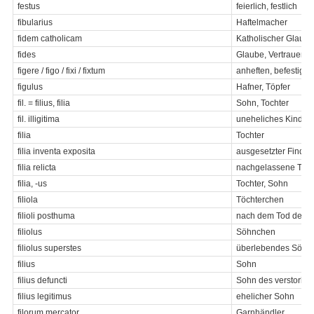
festus
feierlich, festlich
fibularius
Haftelmacher
fidem catholicam
Katholischer Glaube
fides
Glaube, Vertrauen
figere / figo / fixi / fixtum
anheften, befestigen
figulus
Hafner, Töpfer
fil. = filius, filia
Sohn, Tochter
fil. illigitima
uneheliches Kind
filia
Tochter
filia inventa exposita
ausgesetzter Findli
filia relicta
nachgelassene Toch
filia, -us
Tochter, Sohn
filiola
Töchterchen
filioli posthuma
nach dem Tod des..
filiolus
Söhnchen
filiolus superstes
überlebendes Söhnl
filius
Sohn
filius defuncti
Sohn des verstorben
filius legitimus
ehelicher Sohn
filorum mercator
Garnhändler