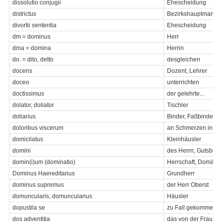
dissolutio conjugii
Ehescheidung
districtus
Bezirkshauptmannsc
divortii sententia
Ehescheidung
dm = dominus
Herr
dma = domina
Herrin
do. = dito, detto
desgleichen
docens
Dozent, Lehrer
doceo
unterrichten
doctissimus
der gelehrte...
dolator, doliator
Tischler
doliarius
Binder, Faßbinder
doloribus viscerum
an Schmerzen in de
domicilatus
Kleinhäusler
domini
des Herrn, Gutsbesi
domin(i)um (dominatio)
Herrschaft, Domäne,
Dominus Haereditarius
Grundherr
dominus supremus
der Herr Oberst
domuncularis, domuncularius
Häusler
dopustila se
zu Fall gekommen
dos adventitia
das von der Frau in