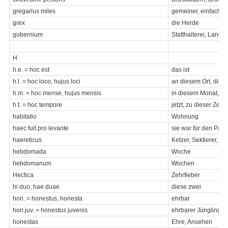
gregarius miles
gemeiner, einfacher
grex
die Herde
gubernium
Statthalterei, Lande
H
h.e. = hoc est
das ist
h.l. = hoc loco, hujus loci
an diesem Ort, dies
h.m. = hoc mense, hujus mensis
in diesem Monat, di
h.t. = hoc tempore
jetzt, zu dieser Zeit
habitatio
Wohnung
haec fuit pro levante
sie war für den Pate
haereticus
Ketzer, Sektierer, Pr
hebdomada
Woche
hebdomanum
Wochen
Hectica
Zehrfieber
hi duo, hae duae
diese zwei
hon. = honestus, honesta
ehrbar
hon.juv. = honestus juvenis
ehrbarer Jüngling
honestas
Ehre, Ansehen