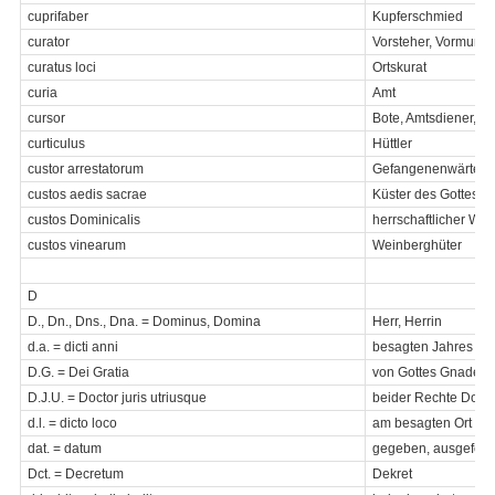
cuprifaber
Kupferschmied
curator
Vorsteher, Vormund,
curatus loci
Ortskurat
curia
Amt
cursor
Bote, Amtsdiener, Bo
curticulus
Hüttler
custor arrestatorum
Gefangenenwärter
custos aedis sacrae
Küster des Gottesh
custos Dominicalis
herrschaftlicher Wäc
custos vinearum
Weinberghüter
D
D., Dn., Dns., Dna. = Dominus, Domina
Herr, Herrin
d.a. = dicti anni
besagten Jahres
D.G. = Dei Gratia
von Gottes Gnaden
D.J.U. = Doctor juris utriusque
beider Rechte Dokto
d.l. = dicto loco
am besagten Ort
dat. = datum
gegeben, ausgeferti
Dct. = Decretum
Dekret