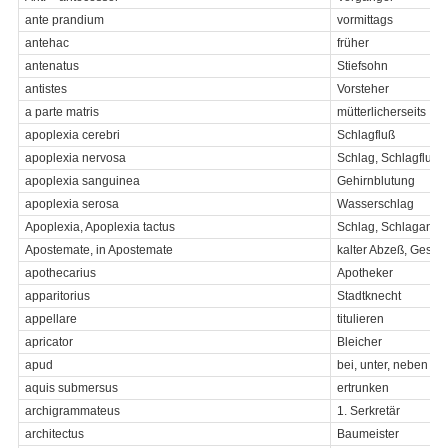
ante prandium
vormittags
antehac
früher
antenatus
Stiefsohn
antistes
Vorsteher
a parte matris
mütterlicherseits
apoplexia cerebri
Schlagfluß
apoplexia nervosa
Schlag, Schlagfluß
apoplexia sanguinea
Gehirnblutung
apoplexia serosa
Wasserschlag
Apoplexia, Apoplexia tactus
Schlag, Schlaganfal
Apostemate, in Apostemate
kalter Abzeß, Gesch
apothecarius
Apotheker
apparitorius
Stadtknecht
appellare
titulieren
apricator
Bleicher
apud
bei, unter, neben
aquis submersus
ertrunken
archigrammateus
1. Serkretär
architectus
Baumeister