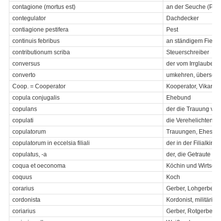
contagione (mortus est)
an der Seuche (Pest
contegulator
Dachdecker
contiagione pestifera
Pest
continuis febribus
an ständigem Fiebe
contributionum scriba
Steuerschreiber
conversus
der vom Irrglauben 
converto
umkehren, übersetz
Coop. = Cooperator
Kooperator, Vikar, K
copula conjugalis
Ehebund
copulans
der die Trauung vo
copulati
die Verehelichten
copulatorum
Trauungen, Ehesch
copulatorum in eccelsia filiali
der in der Filialkirc
copulatus, -a
der, die Getraute
coqua et oeconoma
Köchin und Wirtscha
coquus
Koch
corarius
Gerber, Lohgerber
cordonista
Kordonist, militäris
coriarius
Gerber, Rotgerber, L