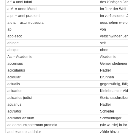
a.f. = anni futuri
des künftigen Jahre
a.M. = anno Mundi
im Jahr der Welt
a.pr. = anni praeteriti
im verflossenen Jah
a.u.s. = actum ut supra
geschehen wie obe
ab
von
abolesco
verschwinden, erlö
abinde
seit
absque
ohne
Ac. = Academie
Akademie
accensus
Gemeindediener
acicularius
Nadler
acidular
Brunnen
actualis
gegenwärtig, tätig, a
actuarius
Kleinbeamter, Aktua
actuarius judici
Gerichtsschreiber
acuarius
Nadler
acutiator
Schleifer
acutiator ensium
Schwertfeger
ad domnum paternam promota
(sie wurde) in ihr V
add. = adde, addatur
zähle hinzu