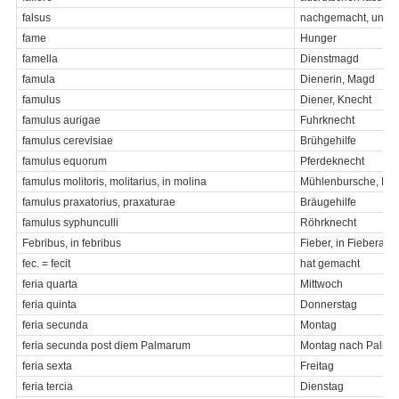
falsus
nachgemacht, unecht, 
fame
Hunger
famella
Dienstmagd
famula
Dienerin, Magd
famulus
Diener, Knecht
famulus aurigae
Fuhrknecht
famulus cerevisiae
Brühgehilfe
famulus equorum
Pferdeknecht
famulus molitoris, molitarius, in molina
Mühlenbursche, Mül
famulus praxatorius, praxaturae
Bräugehilfe
famulus syphunculli
Röhrknecht
Febribus, in febribus
Fieber, in Fieberanfä
fec. = fecit
hat gemacht
feria quarta
Mittwoch
feria quinta
Donnerstag
feria secunda
Montag
feria secunda post diem Palmarum
Montag nach Palma
feria sexta
Freitag
feria tercia
Dienstag