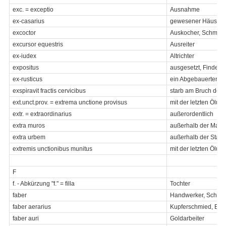
exc. = exceptio
Ausnahme
ex-casarius
gewesener Häusler
excoctor
Auskocher, Schmelz
excursor equestris
Ausreiter
ex-iudex
Altrichter
expositus
ausgesetzt, Findelki
ex-rusticus
ein Abgebauerter
exspiravit fractis cervicibus
starb am Bruch der 
ext.unct.prov. = extrema unctione provisus
mit der letzten Ölun
extr. = extraordinarius
außerordentlich
extra muros
außerhalb der Maue
extra urbem
außerhalb der Stadt
extremis unctionibus munitus
mit der letzten Ölun
F
f. - Abkürzung "f." = filla
Tochter
faber
Handwerker, Schmi
faber aerarius
Kupferschmied, Eis
faber auri
Goldarbeiter