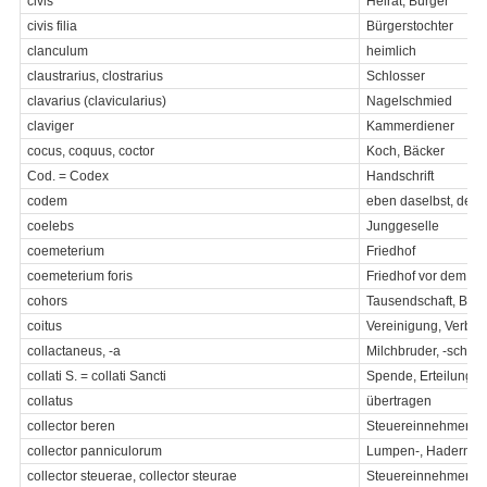
civis
Heirat, Bürger
civis filia
Bürgerstochter
clanculum
heimlich
claustrarius, clostrarius
Schlosser
clavarius (clavicularius)
Nagelschmied
claviger
Kammerdiener
cocus, coquus, coctor
Koch, Bäcker
Cod. = Codex
Handschrift
codem
eben daselbst, des
coelebs
Junggeselle
coemeterium
Friedhof
coemeterium foris
Friedhof vor dem Sta
cohors
Tausendschaft, Batal
coitus
Vereinigung, Verbi
collactaneus, -a
Milchbruder, -schwe
collati S. = collati Sancti
Spende, Erteilung de
collatus
übertragen
collector beren
Steuereinnehmer
collector panniculorum
Lumpen-, Hadernsa
collector steuerae, collector steurae
Steuereinnehmer