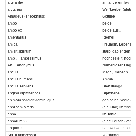
altera die
am anderen Tag
alutarius
Weißgerber (aluta = 
Amadeus (Theophilus)
Gottlieb
ambo
beide
ambo ex
beide aus...
amentarius
Riemer
amica
Freundin, Lebensgef
amisit spiritum
starb, gab er den Ge
ampl. = amplissimus
hochgestellt, hochg
An. = Anonymus
Namenloser, Ungen
ancilla
Magd, Dienerin
ancilla nutriens
Amme
ancilla serviens
Dienstmagd
angina diphtheritica
Diphtherie
animam reddidit domini ejus
gab seine Seele (de
anni semialteris
(ein Kind) im Alter 
anno
im Jahre
annorum 22
(eine Person) von 2
anquivitatis
Blutsverwandtschaft
Ant. = antecessor
Vorgänger