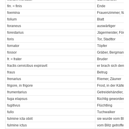
fin. = finis
Ende
foemina
Frauenzimmer, Wei
folium
Blatt
foraneus
auswärtiger
forestarius
Jägermeister, Förste
foris
Tor, Stadttor
fornator
Töpfer
fossor
Gräber, Bergmann, 
fr. = frater
Bruder
fractis cervicibus expiravit
er brach sich den Ha
fraus
Betrug
frenarius
Riemer, Zäuner
frigore, in frigore
Frost, in der Kälte, i
frumentarius
Getreidehändler, Arm
fuga elapsus
flüchtig geworden
fugitivus
Flüchtling
fullo
Tuchwalker
fulmine icta obiit
sie wurde vom Blitz
fulmine ictus
vom Blitz getroffen,