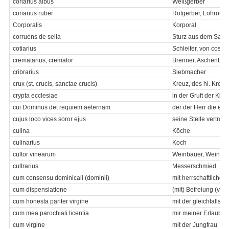
coriarius albus
Weißgerber
coriarius ruber
Rotgerber, Lohrotge
Corporalis
Korporal
corruens de sella
Sturz aus dem Satte
cotiarius
Schleifer, von cos =
crematarius, cremator
Brenner, Aschenbren
cribrarius
Siebmacher
crux (st. crucis, sanctae crucis)
Kreuz, des hl. Kreuz
crypta ecclesiae
in der Gruft der Kirc
cui Dominus det requiem aeternam
der der Herr die ew
cujus loco vices soror ejus
seine Stelle vertrat
culina
Köche
culinarius
Koch
cultor vinearum
Weinbauer, Weingär
cultrarius
Messerschmied
cum consensu dominicali (dominii)
mit herrschaftlicher
cum dispensiatione
(mit) Befreiung (von 
cum honesta pariter virgine
mit der gleichfalls 
cum mea parochiali licentia
mir meiner Erlaubnis
cum virgine
mit der Jungfrau