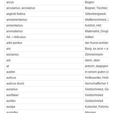
arcus
Bogen
arcularius, arcolarius
Bogner, Tischler, be
argenti fodina
Silberbergwerk
armamentarius
Waffenschmied, Ze
armentarius
Kuhhirt, Hirt
aromatarius
Materialist, Drogist
Art. = Articulus
Artikel
artis peritus
der Kunst wohlerfah
arx
Burg, ex arce = aus 
asciarius
Zimmermann
ast
dann, aber
at
jedoch, dagegen
audire
in einem guten (sch
aulicus
Hofbeamter, Hofverw
aulicus ducis
herrschaftlicher Hof
aurarius
Goldschmied, Goldar
aurifaber
Goldschmied
aurifex
Goldschmied
auriga
Kutscher, Fuhrmann
aurigifex
Wagner