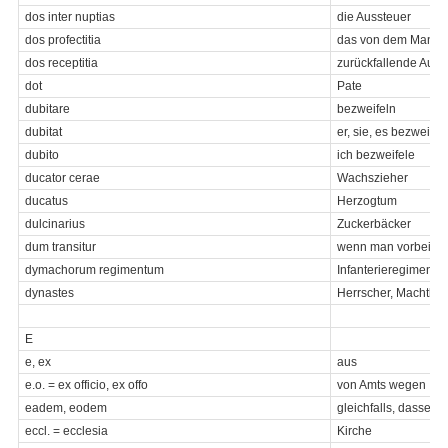
dos inter nuptias
die Aussteuer
dos profectitia
das von dem Mann i
dos receptitia
zurückfallende Ausst
dot
Pate
dubitare
bezweifeln
dubitat
er, sie, es bezweifelt
dubito
ich bezweifele
ducator cerae
Wachszieher
ducatus
Herzogtum
dulcinarius
Zuckerbäcker
dum transitur
wenn man vorbeige
dymachorum regimentum
Infanterieregiment
dynastes
Herrscher, Machtha
E
e, ex
aus
e.o. = ex officio, ex offo
von Amts wegen
eadem, eodem
gleichfalls, dasselbe
eccl. = ecclesia
Kirche