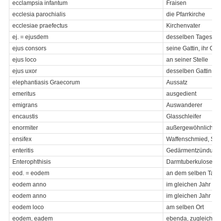
ecclampsia infantum
Fraisen
ecclesia parochialis
die Pfarrkirche
ecclesiae praefectus
Kirchenvater
ej. = ejusdem
desselben Tages, M
ejus consors
seine Gattin, ihr Gat
ejus loco
an seiner Stelle
ejus uxor
desselben Gattin
elephantiasis Graecorum
Aussatz
emeritus
ausgedient
emigrans
Auswanderer
encaustis
Glasschleifer
enormiter
außergewöhnlich, 
ensifex
Waffenschmied, Sch
enteritis
Gedärmentzündung
Enterophthisis
Darmtuberkulose
eod. = eodem
an dem selben Tag, 
eodem anno
im gleichen Jahr
eodem anno
im gleichen Jahr
eodem loco
am selben Ort
eodem, eadem
ebenda, zugleich, d