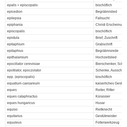
epalis = episcopalis
bischöflich
epicedion
Begräbnislied
epilepsia
Fallsucht
epiphania
Christi Erscheinung 
episcopalis
bischöflich
epistula
Brief, Zuschrift
epitaphium
Grabschrift
epitaphius
Begräbnisrede
epithalamium
Hochzeitslied
epocillator cerevisiae
Bierschenker, Schan
epotilator, epoczolator
Schenke, Ausschen
epp. (episcopalis)
bischöflich
equatium caesareum
kaiserliches Gestüt
eques
Reiter, Ritter
eques cataphractus
Kürassier
eques hungaricus
Husar
equiso
Reitknecht
equitarius
Gestütmeister
equuleus
Folterwerkzeug