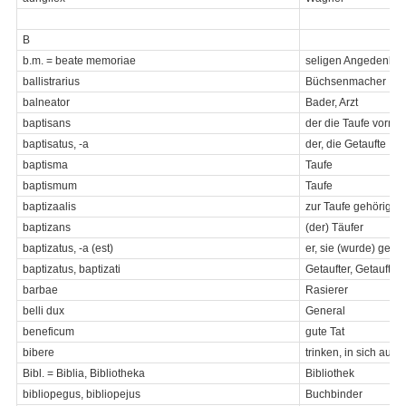
B
b.m. = beate memoriae
seligen Angedenke
ballistrarius
Büchsenmacher
balneator
Bader, Arzt
baptisans
der die Taufe vorne
baptisatus, -a
der, die Getaufte
baptisma
Taufe
baptismum
Taufe
baptizaalis
zur Taufe gehörig
baptizans
(der) Täufer
baptizatus, -a (est)
er, sie (wurde) getau
baptizatus, baptizati
Getaufter, Getaufte (
barbae
Rasierer
belli dux
General
beneficum
gute Tat
bibere
trinken, in sich auf
Bibl. = Biblia, Bibliotheka
Bibliothek
bibliopegus, bibliopejus
Buchbinder