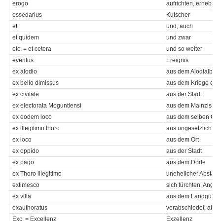
erogo
aufrichten, erheben
essedarius
Kutscher
et
und, auch
et quidem
und zwar
etc. = et cetera
und so weiter
eventus
Ereignis
ex alodio
aus dem Alodialbesi
ex bello dimissus
aus dem Kriege ent
ex civitate
aus der Stadt
ex electorata Moguntiensi
aus dem Mainzische
ex eodem loco
aus dem selben Ort
ex illegitimo thoro
aus ungesetzlichem
ex loco
aus dem Ort
ex oppido
aus der Stadt
ex pago
aus dem Dorfe
ex Thoro illegitimo
unehelicher Absta
extimesco
sich fürchten, Angs
ex villa
aus dem Landgut
exauthoratus
verabschiedet, abg
Exc. = Excellenz
Exzellenz