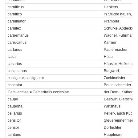
carnificus
Henkers...
carnifico
in Stücke hauen, kö
carminator
Krämpler
carnifex
Schurke, Abdecker, 
carpentarius
Wagner, Fuhrmann, 
carrucarius
Kärrner
cartarius
Papiermacher
casa
Hütte
casarius
Häusler, Hofknecht
castellanus
Burgwart
castigator, castignator
Zuchtmeister
castrator
Beutelschneider
Cath. ecclae = Cathedralis ecclesiae
der Dom-, Kathedral
caupo
Gastwirt, Bierschenk
caupona
Wirtshaus
cellarius
Keller-, auch Küche
censitor
Steuereinnehmer
censor
Dorfrichter
centurio
Hauptmann