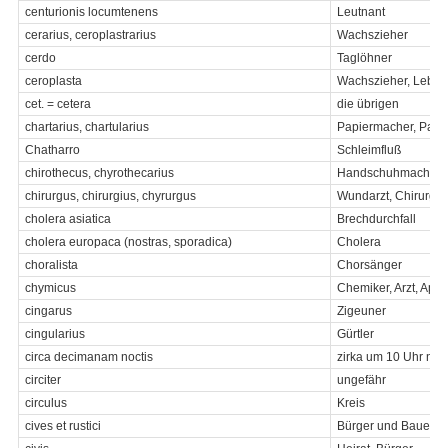
centurionis locumtenens
Leutnant
cerarius, ceroplastrarius
Wachszieher
cerdo
Taglöhner
ceroplasta
Wachszieher, Lebzel
cet. = cetera
die übrigen
chartarius, chartularius
Papiermacher, Papi
Chatharro
Schleimfluß
chirothecus, chyrothecarius
Handschuhmacher
chirurgus, chirurgius, chyrurgus
Wundarzt, Chirurg, 
cholera asiatica
Brechdurchfall
cholera europaca (nostras, sporadica)
Cholera
choralista
Chorsänger
chymicus
Chemiker, Arzt, Apo
cingarus
Zigeuner
cingularius
Gürtler
circa decimanam noctis
zirka um 10 Uhr nac
circiter
ungefähr
circulus
Kreis
cives et rustici
Bürger und Bauern