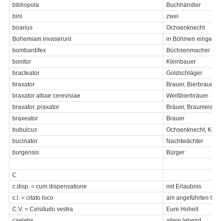
bibliopola
Buchhändler
bini
zwei
boarius
Ochsenknecht
Bohemiam invaserunt
in Böhmen eingefal
bombardifex
Büchsenmacher
bonitor
Kleinbauer
bracteator
Goldschläger
braxator
Brauer, Bierbrauer
braxator albae cerevisiae
Weißbierbräuer
braxator, praxator
Bräuer, Braumeister
braxeator
Brauer
bubulcus
Ochsenknecht, Kuhhü
bucinator
Nachtwächter
burgensis
Bürger
C
c.disp. = cum dispensatione
mit Erlaubnis
c.l. = citato loco
am angeführten Ort
C.V. = Celsitudo vestra
Eure Hoheit
caelebs
allein lebend