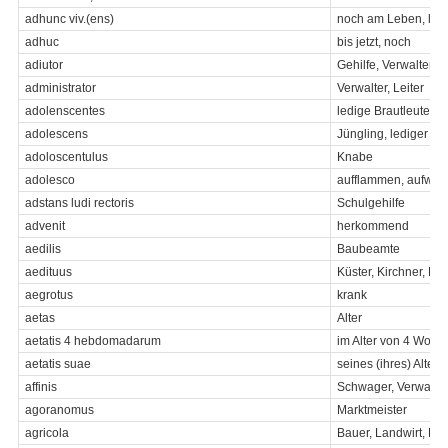
adhunc viv.(ens)
noch am Leben, leb
adhuc
bis jetzt, noch
adiutor
Gehilfe, Verwalter
administrator
Verwalter, Leiter
adolenscentes
ledige Brautleute
adolescens
Jüngling, lediger j
adoloscentulus
Knabe
adolesco
aufflammen, aufwa
adstans ludi rectoris
Schulgehilfe
advenit
herkommend
aedilis
Baubeamte
aedituus
Küster, Kirchner, Me
aegrotus
krank
aetas
Alter
aetatis 4 hebdomadarum
im Alter von 4 Woch
aetatis suae
seines (ihres) Alters
affinis
Schwager, Verwandt
agoranomus
Marktmeister
agricola
Bauer, Landwirt, L