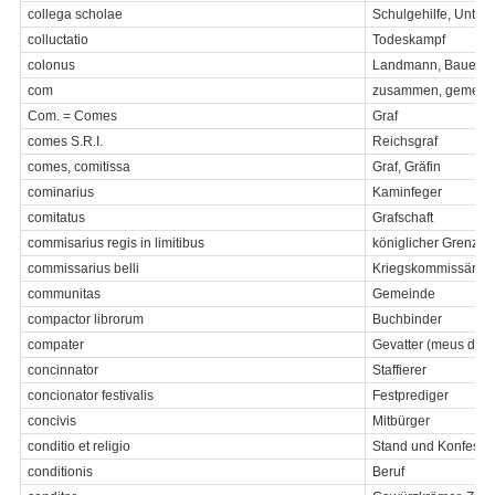
collega scholae
Schulgehilfe, Unterl
colluctatio
Todeskampf
colonus
Landmann, Bauer, Le
com
zusammen, gemein
Com. = Comes
Graf
comes S.R.I.
Reichsgraf
comes, comitissa
Graf, Gräfin
cominarius
Kaminfeger
comitatus
Grafschaft
commisarius regis in limitibus
königlicher Grenzk
commissarius belli
Kriegskommissär
communitas
Gemeinde
compactor librorum
Buchbinder
compater
Gevatter (meus dilec
concinnator
Staffierer
concionator festivalis
Festprediger
concivis
Mitbürger
conditio et religio
Stand und Konfessi
conditionis
Beruf