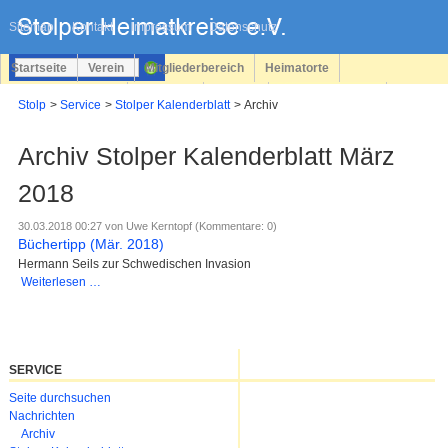
Navigation
überspringen
Sitemap
Kontakt
Impressum
Datenschutz
Startseite
Verein
Mitgliederbereich
Heimatorte
Familienforschung
Personen
Service
Registrieren
Stolp
Service
Stolper Kalenderblatt
Archiv
Login
Archiv Stolper Kalenderblatt März
2018
30.03.2018 00:27
von Uwe Kerntopf (Kommentare: 0)
Büchertipp (Mär. 2018)
Hermann Seils zur Schwedischen Invasion
Büchertipp
Weiterlesen …
(Mär.
2018)
SERVICE
Navigation
Seite durchsuchen
überspringen
Nachrichten
Archiv