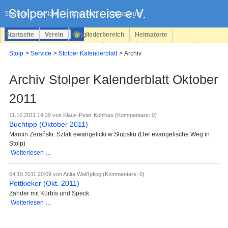
Navigation
überspringen
Sitemap
Kontakt
Impressum
Datenschutz
Startseite
Verein
Mitgliederbereich
Heimatorte
Familienforschung
Personen
Service
Registrieren
Stolp
Service
Stolper Kalenderblatt
Archiv
Login
Archiv Stolper Kalenderblatt Oktober
2011
11.10.2011 14:29
von Klaus-Peter Kohlhas (Kommentare: 0)
Buchtipp (Oktober 2011)
Marcin Żerański: Szlak ewangelicki w Słupsku (Der evangelische Weg in
Stolp)
Buchtipp
Weiterlesen …
(Oktober
2011)
04.10.2011 20:09
von Anita Weißpflog (Kommentare: 0)
Pottkieker (Okt. 2011)
Zander mit Kürbis und Speck
Pottkieker
Weiterlesen …
(Okt.
2011)