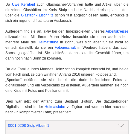
Da
Uwe Kerntopf
auch Glasmacher-Vorfahren hatte und Artikel über die
einzelnen Glashütten im Kreis Stolp und der Nachbarkreise plante, den
über die
Glasfabrik Lischnitz
schon fast abgeschlossen hatte, entwickelte
sich ein reger und fruchtbarer Austausch.
Außerdem fing sie an, aktiv bei den Indexprojekten unseres
Arbeitskreises
mitzuarbeiten. Mit ihrem Mann Heinz besuchte sie dann auch schon
mehrere Male die
Heimatstube
in Bonn, was sich aber für sie nicht so
einfach darstellt, da sie ein
Fotogeschäft
in Wegberg haben, das auch
Samstags geöffnet ist. Sie schließen dann extra ihr Geschäft früher, um
dann noch nach Bonn zu kommen.
Da die Familie ihres Mannes Heinz schon komplett erforscht ist, und beide
vom Fach sind, zeigten wir ihnen Anfang 2016 unseren Fotobestand.
„Spontan“ erklärten sie sich bereit, die darin befindlichen Fotos zu
digitalisieren und ein Verzeichnis zu erstellen. Außerdem nahmen sie noch
eine Kiste mit Fotos und Postkarten mit.
Dies war jetzt der Anfang zum Bestand „Fotos“. Die dazugehörigen
Digitalisate sind in der
Heimatstube
verfügbar und werden hier nach und
nach (in komprimierter Form) präsentiert.
0001-0208 Stolp Album 1