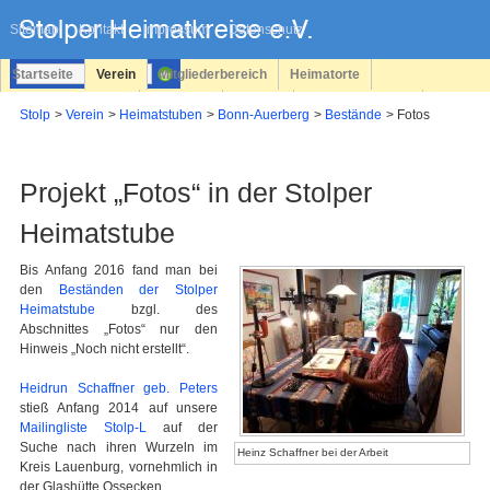
Navigation
überspringen
Sitemap
Kontakt
Impressum
Datenschutz
Startseite
Verein
Mitgliederbereich
Heimatorte
Familienforschung
Personen
Service
Registrieren
Stolp
Verein
Heimatstuben
Bonn-Auerberg
Bestände
Fotos
Login
Projekt „Fotos“ in der Stolper
Heimatstube
Bis Anfang 2016 fand man bei
den
Beständen der Stolper
Heimatstube
bzgl. des
Abschnittes „Fotos“ nur den
Hinweis „Noch nicht erstellt“.
Heidrun Schaffner geb. Peters
stieß Anfang 2014 auf unsere
Mailingliste Stolp-L
auf der
Suche nach ihren Wurzeln im
Heinz Schaffner bei der Arbeit
Kreis Lauenburg, vornehmlich in
der Glashütte Ossecken.