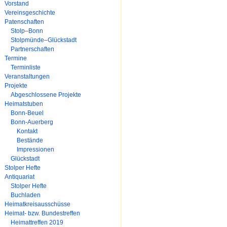
Navigation
Vorstand
überspringen
Vereinsgeschichte
Patenschaften
Stolp–Bonn
Stolpmünde–Glückstadt
Partnerschaften
Termine
Terminliste
Veranstaltungen
Projekte
Abgeschlossene Projekte
Heimatstuben
Bonn-Beuel
Bonn-Auerberg
Kontakt
Bestände
Impressionen
Glückstadt
Stolper Hefte
Antiquariat
Stolper Hefte
Buchladen
Heimatkreisausschüsse
Heimat- bzw. Bundestreffen
Heimattreffen 2019