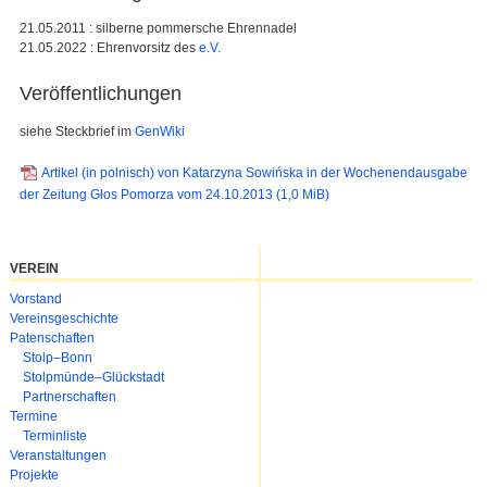
21.05.2011 : silberne pommersche Ehrennadel
21.05.2022 : Ehrenvorsitz des
e.V.
Veröffentlichungen
siehe Steckbrief im
GenWiki
Artikel (in polnisch) von Katarzyna Sowińska in der Wochenendausgabe
der Zeitung Głos Pomorza vom 24.10.2013
(1,0 MiB)
VEREIN
Navigation
Vorstand
überspringen
Vereinsgeschichte
Patenschaften
Stolp–Bonn
Stolpmünde–Glückstadt
Partnerschaften
Termine
Terminliste
Veranstaltungen
Projekte