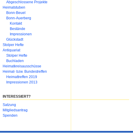
Abgeschlossene Projekte
Heimatstuben
Bonn-Beuel
Bonn-Auerberg
Kontakt
Bestände
Impressionen
Glückstadt
Stolper Hefte
Antiquariat
Stolper Hefte
Buchladen
Heimatkreisausschüsse
Heimat- bzw. Bundestreffen
Heimattreffen 2019
Impressionen 2013
INTERESSIERT?
Navigation
Satzung
überspringen
Mitgliedsantrag
Spenden