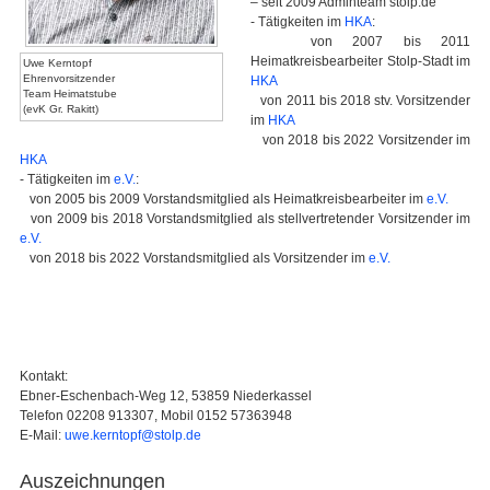
– seit 2009 Adminteam stolp.de
- Tätigkeiten im
HKA
:
von 2007 bis 2011
Heimatkreisbearbeiter Stolp-Stadt im
Uwe Kerntopf
Ehrenvorsitzender
HKA
Team Heimatstube
von 2011 bis 2018 stv. Vorsitzender
(evK Gr. Rakitt)
im
HKA
von 2018 bis 2022 Vorsitzender im
HKA
- Tätigkeiten im
e.V.
:
von 2005 bis 2009 Vorstandsmitglied als Heimatkreisbearbeiter im
e.V.
von 2009 bis 2018 Vorstandsmitglied als stellvertretender Vorsitzender im
e.V.
von 2018 bis 2022 Vorstandsmitglied als Vorsitzender im
e.V.
Kontakt:
Ebner-Eschenbach-Weg 12, 53859 Niederkassel
Telefon 02208 913307, Mobil 0152 57363948
E-Mail:
uwe.kerntopf@stolp.de
Auszeichnungen