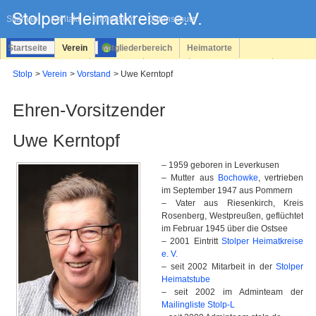
Navigation
überspringen
Sitemap
Kontakt
Impressum
Datenschutz
Startseite
Verein
Mitgliederbereich
Heimatorte
Familienforschung
Personen
Service
Registrieren
Stolp
Verein
Vorstand
Uwe Kerntopf
Login
Ehren-Vorsitzender
Uwe Kerntopf
– 1959 geboren in Leverkusen
– Mutter aus
Bochowke
, vertrieben
im September 1947 aus Pommern
– Vater aus Riesenkirch, Kreis
Rosenberg, Westpreußen, geflüchtet
im Februar 1945 über die Ostsee
– 2001 Eintritt
Stolper Heimatkreise
e. V.
– seit 2002 Mitarbeit in der
Stolper
Heimatstube
– seit 2002 im Adminteam der
Mailingliste Stolp-L