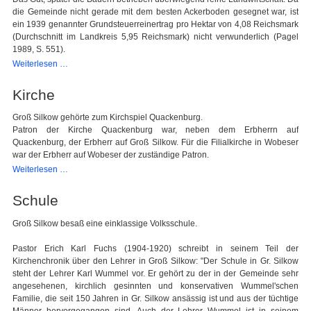
die Gemeinde nicht gerade mit dem besten Ackerboden gesegnet war, ist
ein 1939 genannter Grundsteuerreinertrag pro Hektar von 4,08 Reichsmark
(Durchschnitt im Landkreis 5,95 Reichsmark) nicht verwunderlich (Pagel
1989, S. 551).
Wirtschaftliche
Weiterlesen …
Entwicklung
Kirche
Groß Silkow gehörte zum Kirchspiel Quackenburg.
Patron der Kirche Quackenburg war, neben dem Erbherrn auf
Quackenburg, der Erbherr auf Groß Silkow. Für die Filialkirche in Wobeser
war der Erbherr auf Wobeser der zuständige Patron.
Kirche
Weiterlesen …
Schule
Groß Silkow besaß eine einklassige Volksschule.
Pastor Erich Karl Fuchs (1904-1920) schreibt in seinem Teil der
Kirchenchronik über den Lehrer in Groß Silkow: "Der Schule in Gr. Silkow
steht der Lehrer Karl Wummel vor. Er gehört zu der in der Gemeinde sehr
angesehenen, kirchlich gesinnten und konservativen Wummel'schen
Familie, die seit 150 Jahren in Gr. Silkow ansässig ist und aus der tüchtige
Männer hervorgegangen sind. Auch der Lehrer Wummel ist in seinem