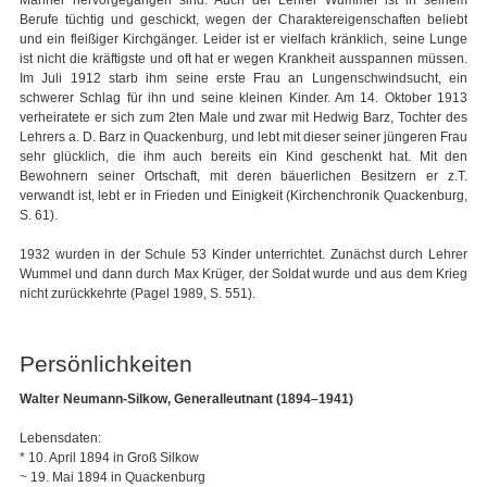
Berufe tüchtig und geschickt, wegen der Charaktereigenschaften beliebt
und ein fleißiger Kirchgänger. Leider ist er vielfach kränklich, seine Lunge
ist nicht die kräftigste und oft hat er wegen Krankheit ausspannen müssen.
Im Juli 1912 starb ihm seine erste Frau an Lungenschwindsucht, ein
schwerer Schlag für ihn und seine kleinen Kinder. Am 14. Oktober 1913
verheiratete er sich zum 2ten Male und zwar mit Hedwig Barz, Tochter des
Lehrers a. D. Barz in Quackenburg, und lebt mit dieser seiner jüngeren Frau
sehr glücklich, die ihm auch bereits ein Kind geschenkt hat. Mit den
Bewohnern seiner Ortschaft, mit deren bäuerlichen Besitzern er z.T.
verwandt ist, lebt er in Frieden und Einigkeit (Kirchenchronik Quackenburg,
S. 61).
1932 wurden in der Schule 53 Kinder unterrichtet. Zunächst durch Lehrer
Wummel und dann durch Max Krüger, der Soldat wurde und aus dem Krieg
nicht zurückkehrte (Pagel 1989, S. 551).
Persönlichkeiten
Walter Neumann-Silkow, Generalleutnant (1894–1941)
Lebensdaten:
* 10. April 1894 in Groß Silkow
~ 19. Mai 1894 in Quackenburg