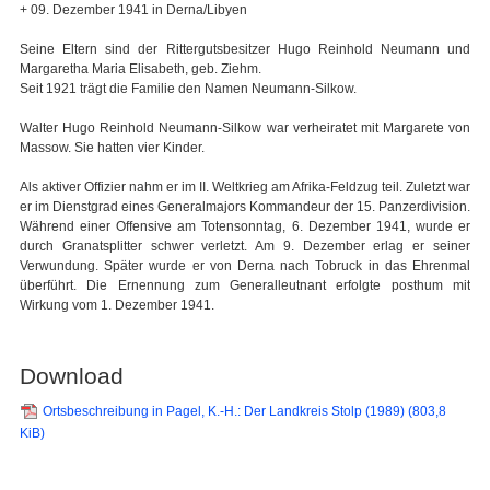
+ 09. Dezember 1941 in Derna/Libyen
Seine Eltern sind der Rittergutsbesitzer Hugo Reinhold Neumann und
Margaretha Maria Elisabeth, geb. Ziehm.
Seit 1921 trägt die Familie den Namen Neumann-Silkow.
Walter Hugo Reinhold Neumann-Silkow war verheiratet mit Margarete von
Massow. Sie hatten vier Kinder.
Als aktiver Offizier nahm er im II. Weltkrieg am Afrika-Feldzug teil. Zuletzt war
er im Dienstgrad eines Generalmajors Kommandeur der 15. Panzerdivision.
Während einer Offensive am Totensonntag, 6. Dezember 1941, wurde er
durch Granatsplitter schwer verletzt. Am 9. Dezember erlag er seiner
Verwundung. Später wurde er von Derna nach Tobruck in das Ehrenmal
überführt. Die Ernennung zum Generalleutnant erfolgte posthum mit
Wirkung vom 1. Dezember 1941.
Download
Ortsbeschreibung in Pagel, K.-H.: Der Landkreis Stolp (1989)
(803,8
KiB)