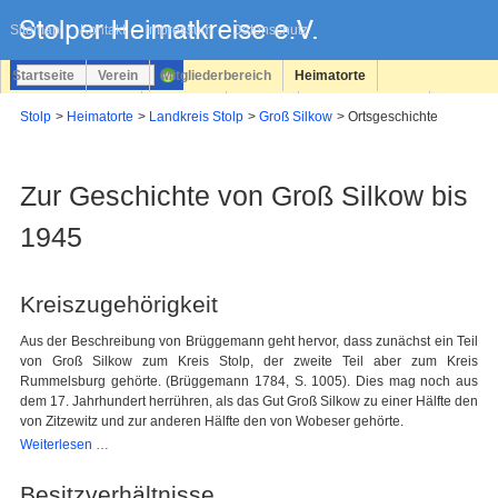
Navigation
überspringen
Sitemap
Kontakt
Impressum
Datenschutz
Startseite
Verein
Mitgliederbereich
Heimatorte
Familienforschung
Personen
Service
Registrieren
Stolp
Heimatorte
Landkreis Stolp
Groß Silkow
Ortsgeschichte
Login
Zur Geschichte von Groß Silkow bis
1945
Kreiszugehörigkeit
Aus der Beschreibung von Brüggemann geht hervor, dass zunächst ein Teil
von Groß Silkow zum Kreis Stolp, der zweite Teil aber zum Kreis
Rummelsburg gehörte. (Brüggemann 1784, S. 1005). Dies mag noch aus
dem 17. Jahrhundert herrühren, als das Gut Groß Silkow zu einer Hälfte den
von Zitzewitz und zur anderen Hälfte den von Wobeser gehörte.
Kreiszugehörigkeit
Weiterlesen …
Besitzverhältnisse