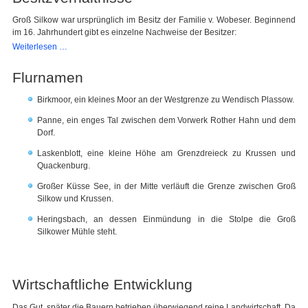
Groß Silkow war ursprünglich im Besitz der Familie v. Wobeser. Beginnend
im 16. Jahrhundert gibt es einzelne Nachweise der Besitzer:
Besitzverhältnisse
Weiterlesen …
Flurnamen
Birkmoor, ein kleines Moor an der Westgrenze zu Wendisch Plassow.
Panne, ein enges Tal zwischen dem Vorwerk Rother Hahn und dem
Dorf.
Laskenblott, eine kleine Höhe am Grenzdreieck zu Krussen und
Quackenburg.
Großer Küsse See, in der Mitte verläuft die Grenze zwischen Groß
Silkow und Krussen.
Heringsbach, an dessen Einmündung in die Stolpe die Groß
Silkower Mühle steht.
Wirtschaftliche Entwicklung
Das Gut, später die Bauern betrieben überwiegend reine Landwirtschaft. Da