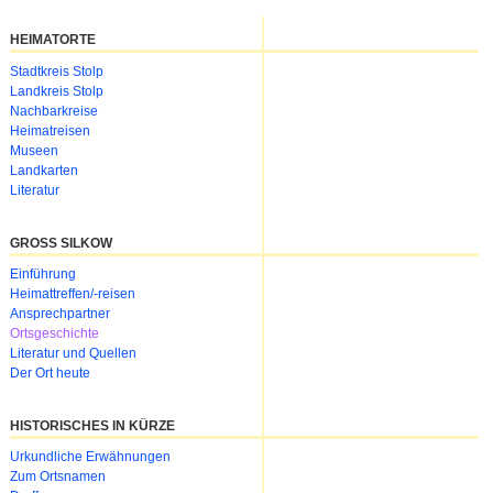
HEIMATORTE
Navigation
Stadtkreis Stolp
überspringen
Landkreis Stolp
Nachbarkreise
Heimatreisen
Museen
Landkarten
Literatur
GROSS SILKOW
Navigation
Einführung
überspringen
Heimattreffen/-reisen
Ansprechpartner
Ortsgeschichte
Literatur und Quellen
Der Ort heute
HISTORISCHES IN KÜRZE
Urkundliche Erwähnungen
Zum Ortsnamen