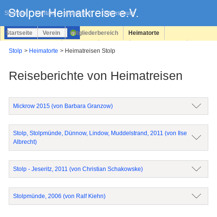
Navigation
überspringen
Sitemap
Kontakt
Impressum
Datenschutz
Startseite
Verein
Mitgliederbereich
Heimatorte
Familienforschung
Personen
Service
Registrieren
Stolp
Heimatorte
Heimatreisen Stolp
Login
Reiseberichte von Heimatreisen
Mickrow 2015 (von Barbara Granzow)
Stolp, Stolpmünde, Dünnow, Lindow, Muddelstrand, 2011 (von Ilse
Albrecht)
Stolp - Jeseritz, 2011 (von Christian Schakowske)
Stolpmünde, 2006 (von Ralf Kiehn)