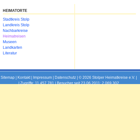
HEIMATORTE
Navigation
Stadtkreis Stolp
überspringen
Landkreis Stolp
Nachbarkreise
Heimatreisen
Museen
Landkarten
Literatur
Sitemap
|
Kontakt
|
Impressum
|
Datenschutz
| © 2026 Stolper Heimatkreise e.V. |
|
Zugriffe: 11.457.781 | Besucher seit 23.06.2011: 2.069.302