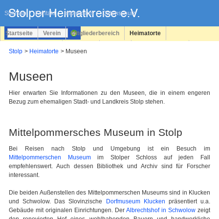
Navigation
überspringen
Sitemap
Kontakt
Impressum
Datenschutz
Startseite
Verein
Mitgliederbereich
Heimatorte
Familienforschung
Personen
Service
Registrieren
Stolp
Heimatorte
Museen
Login
Museen
Hier erwarten Sie Informationen zu den Museen, die in einem engeren
Bezug zum ehemaligen Stadt- und Landkreis Stolp stehen.
Mittelpommersches Museum in Stolp
Bei Reisen nach Stolp und Umgebung ist ein Besuch im
Mittelpommerschen Museum
im Stolper Schloss auf jeden Fall
empfehlenswert. Auch dessen Bibliothek und Archiv sind für Forscher
interessant.
Die beiden Außenstellen des Mittelpommerschen Museums sind in Klucken
und Schwolow. Das Slovinzische
Dorfmuseum Klucken
präsentiert u.a.
Gebäude mit originalen Einrichtungen. Der
Albrechtshof in Schwolow
zeigt
den renovierten Hof eines wohlhabenden Bauern und handwerkliche