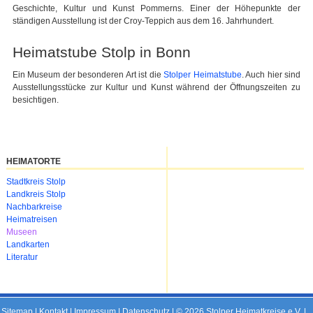
Geschichte, Kultur und Kunst Pommerns. Einer der Höhepunkte der
ständigen Ausstellung ist der Croy-Teppich aus dem 16. Jahrhundert.
Heimatstube Stolp in Bonn
Ein Museum der besonderen Art ist die
Stolper Heimatstube
. Auch hier sind
Ausstellungsstücke zur Kultur und Kunst während der Öffnungszeiten zu
besichtigen.
HEIMATORTE
Navigation
Stadtkreis Stolp
überspringen
Landkreis Stolp
Nachbarkreise
Heimatreisen
Museen
Landkarten
Literatur
Sitemap
|
Kontakt
|
Impressum
|
Datenschutz
| © 2026 Stolper Heimatkreise e.V. |