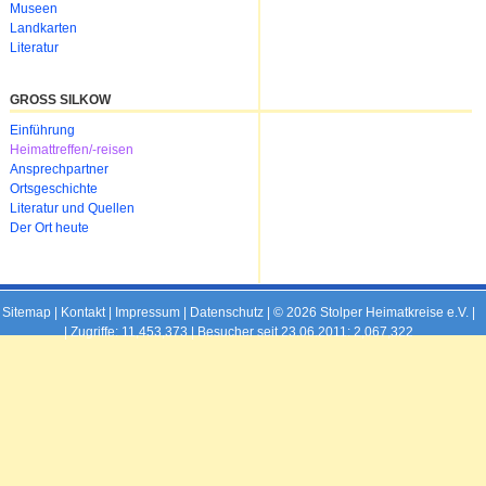
Museen
Landkarten
Literatur
GROSS SILKOW
Navigation
Einführung
überspringen
Heimattreffen/-reisen
Ansprechpartner
Ortsgeschichte
Literatur und Quellen
Der Ort heute
Sitemap
|
Kontakt
|
Impressum
|
Datenschutz
| © 2026 Stolper Heimatkreise e.V. |
|
Zugriffe: 11,453,373 | Besucher seit 23.06.2011: 2,067,322