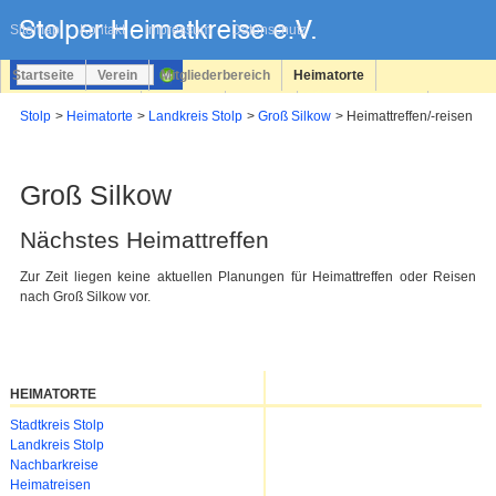
Navigation
überspringen
Sitemap
Kontakt
Impressum
Datenschutz
Startseite
Verein
Mitgliederbereich
Heimatorte
Familienforschung
Personen
Service
Registrieren
Stolp
Heimatorte
Landkreis Stolp
Groß Silkow
Heimattreffen/-reisen
Login
Groß Silkow
Nächstes Heimattreffen
Zur Zeit liegen keine aktuellen Planungen für Heimattreffen oder Reisen
nach Groß Silkow vor.
HEIMATORTE
Navigation
Stadtkreis Stolp
überspringen
Landkreis Stolp
Nachbarkreise
Heimatreisen