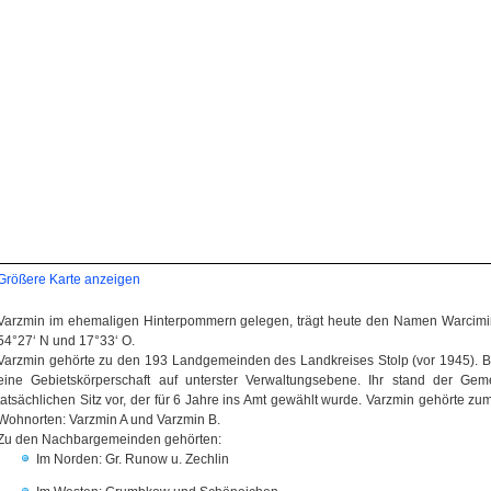
Größere Karte anzeigen
Varzmin im ehemaligen Hinterpommern gelegen, trägt heute den Namen Warcimin
54°27‘ N und 17°33‘ O.
Varzmin gehörte zu den 193 Landgemeinden des Landkreises Stolp (vor 1945). B
eine Gebietskörperschaft auf unterster Verwaltungsebene. Ihr stand der Gem
tatsächlichen Sitz vor, der für 6 Jahre ins Amt gewählt wurde. Varzmin gehörte
Wohnorten: Varzmin A und Varzmin B.
Zu den Nachbargemeinden gehörten:
Im Norden: Gr. Runow u. Zechlin