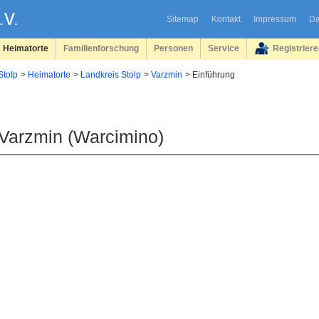
Sitemap
Kontakt
Impressum
Da
Heimatorte
Familienforschung
Personen
Service
Registrier
Stolp
Heimatorte
Landkreis Stolp
Varzmin
Einführung
Varzmin (Warcimino)