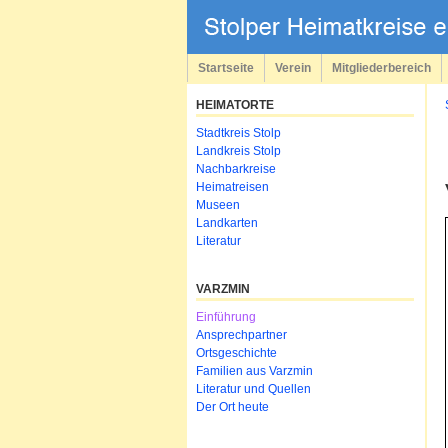
Navigation
überspringen
Startseite
Verein
Mitgliederbereich
HEIMATORTE
Navigation
Stadtkreis Stolp
überspringen
Landkreis Stolp
Nachbarkreise
Heimatreisen
Museen
Landkarten
Literatur
VARZMIN
Navigation
Einführung
überspringen
Ansprechpartner
Ortsgeschichte
Familien aus Varzmin
Literatur und Quellen
Der Ort heute