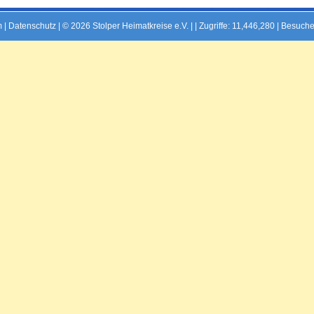
m
|
Datenschutz
| © 2026 Stolper Heimatkreise e.V. | |
Zugriffe: 11,446,280 | Besuche