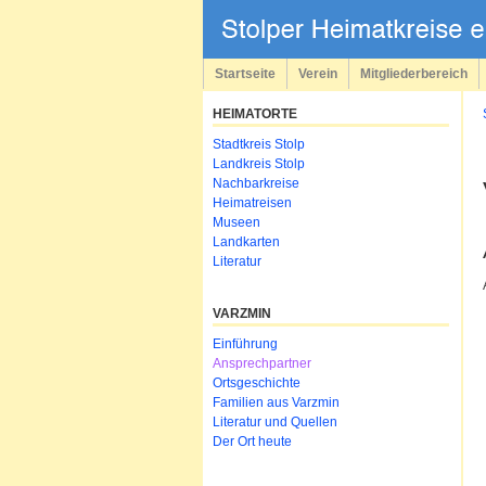
Navigation
überspringen
Startseite
Verein
Mitgliederbereich
HEIMATORTE
Navigation
Stadtkreis Stolp
überspringen
Landkreis Stolp
Nachbarkreise
Heimatreisen
Museen
Landkarten
Literatur
VARZMIN
Navigation
Einführung
überspringen
Ansprechpartner
Ortsgeschichte
Familien aus Varzmin
Literatur und Quellen
Der Ort heute