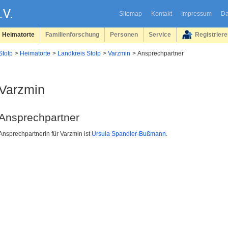
Sitemap
Kontakt
Impressum
Da
Heimatorte
Familienforschung
Personen
Service
Registrier
Stolp
Heimatorte
Landkreis Stolp
Varzmin
Ansprechpartner
Varzmin
Ansprechpartner
Ansprechpartnerin für Varzmin ist
Ursula Spandler-Bußmann
.