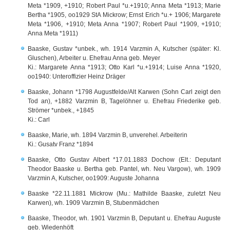
Meta *1909, +1910; Robert Paul *u.+1910; Anna Meta *1913; Marie
Bertha *1905, oo1929 StA Mickrow; Ernst Erich *u.+ 1906; Margarete
Meta *1906, +1910; Meta Anna *1907; Robert Paul *1909, +1910;
Anna Meta *1911)
Baaske, Gustav *unbek., wh. 1914 Varzmin A, Kutscher (später: Kl.
Gluschen), Arbeiter u. Ehefrau Anna geb. Meyer
Ki.: Margarete Anna *1913; Otto Karl *u.+1914; Luise Anna *1920,
oo1940: Unteroffizier Heinz Dräger
Baaske, Johann *1798 Augustfelde/Alt Karwen (Sohn Carl zeigt den
Tod an), +1882 Varzmin B, Tagelöhner u. Ehefrau Friederike geb.
Strömer *unbek., +1845
Ki.: Carl
Baaske, Marie, wh. 1894 Varzmin B, unverehel. Arbeiterin
Ki.: Gusatv Franz *1894
Baaske, Otto Gustav Albert *17.01.1883 Dochow (Elt.: Deputant
Theodor Baaske u. Bertha geb. Pantel, wh. Neu Vargow), wh. 1909
Varzmin A, Kutscher, oo1909: Auguste Johanna
Baaske *22.11.1881 Mickrow (Mu.: Mathilde Baaske, zuletzt Neu
Karwen), wh. 1909 Varzmin B, Stubenmädchen
Baaske, Theodor, wh. 1901 Varzmin B, Deputant u. Ehefrau Auguste
geb. Wiedenhöft