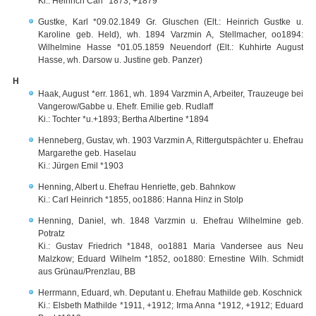
Ki.: Heinrich Carl *1873, +1879
Gustke, Karl *09.02.1849 Gr. Gluschen (Elt.: Heinrich Gustke u.
Karoline geb. Held), wh. 1894 Varzmin A, Stellmacher, oo1894:
Wilhelmine Hasse *01.05.1859 Neuendorf (Elt.: Kuhhirte August
Hasse, wh. Darsow u. Justine geb. Panzer)
H
Haak, August *err. 1861, wh. 1894 Varzmin A, Arbeiter, Trauzeuge bei
Vangerow/Gabbe u. Ehefr. Emilie geb. Rudlaff
Ki.: Tochter *u.+1893; Bertha Albertine *1894
Henneberg, Gustav, wh. 1903 Varzmin A, Rittergutspächter u. Ehefrau
Margarethe geb. Haselau
Ki.: Jürgen Emil *1903
Henning, Albert u. Ehefrau Henriette, geb. Bahnkow
Ki.: Carl Heinrich *1855, oo1886: Hanna Hinz in Stolp
Henning, Daniel, wh. 1848 Varzmin u. Ehefrau Wilhelmine geb.
Potratz
Ki.: Gustav Friedrich *1848, oo1881 Maria Vandersee aus Neu
Malzkow; Eduard Wilhelm *1852, oo1880: Ernestine Wilh. Schmidt
aus Grünau/Prenzlau, BB
Herrmann, Eduard, wh. Deputant u. Ehefrau Mathilde geb. Koschnick
Ki.: Elsbeth Mathilde *1911, +1912; Irma Anna *1912, +1912; Eduard