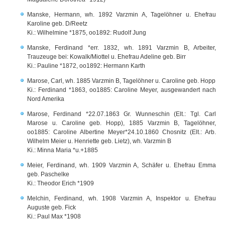
Manske, Hermann, wh. 1892 Varzmin A, Tagelöhner u. Ehefrau
Karoline geb. D/Reetz
Ki.: Wilhelmine *1875, oo1892: Rudolf Jung
Manske, Ferdinand *err. 1832, wh. 1891 Varzmin B, Arbeiter,
Trauzeuge bei: Kowalk/Miottel u. Ehefrau Adeline geb. Birr
Ki.: Pauline *1872, oo1892: Hermann Karth
Marose, Carl, wh. 1885 Varzmin B, Tagelöhner u. Caroline geb. Hopp
Ki.: Ferdinand *1863, oo1885: Caroline Meyer, ausgewandert nach
Nord Amerika
Marose, Ferdinand *22.07.1863 Gr. Wunneschin (Elt.: Tgl. Carl
Marose u. Caroline geb. Hopp), 1885 Varzmin B, Tagelöhner,
oo1885: Caroline Albertine Meyer*24.10.1860 Chosnitz (Elt.: Arb.
Wilhelm Meier u. Henriette geb. Lietz), wh. Varzmin B
Ki.: Minna Maria *u.+1885
Meier, Ferdinand, wh. 1909 Varzmin A, Schäfer u. Ehefrau Emma
geb. Paschelke
Ki.: Theodor Erich *1909
Melchin, Ferdinand, wh. 1908 Varzmin A, Inspektor u. Ehefrau
Auguste geb. Fick
Ki.: Paul Max *1908