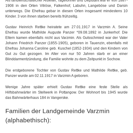
Als landwirtschaftlicher Arbeiter, Tagelöhner und Deputant war er von 1887-
1908 in den Orten Vitröse, Falkenhof, Labuhn, Langeböse und Darsin
unterwegs. Die Ehefrau gebar in diesen Orten insgesamt mindestens 10
Kinder. 3 von ihnen starben bereits frühzeitig.
Gustav Heinrich Rettke heiratete am 27.01.1917 in Varzmin A. Seine
Ehefrau wurde Mathilde Auguste Panzer *09.08.1892 in Junkerhof. Die
Eltern kamen ebenfalls nicht aus Varzmin. Als Gutsschmied war der Vater
Johann Friedrich Panzer (1855-1905), geboren in Tauenzin, ebenfalls mit
Ehefrau Johanna Caroline geb. Kuschel (1852-1934) und den Kindern von
Gut zu Gut gezogen. Im Alter von nur 50 Jahren starb er an einer
Blinddarmentzündung, die Familie wohnte zu dem Zeitpunkt in Sochow.
Die erstgeborene Tochter von Gustav Rettke und Mathilde Rettke, geb.
Panzer wurde am 02.11.1917 in Varzmin A geboren.
Wenige Jahre später erhielt Gustav Rettke eine feste Stelle als
Hilfsbahnwärter im Stellwerk in Pottangow. Der Wohnort bis 1945 wurde
das Bahnwärterhaus 184 in Vangerske.
Familien der Landgemeinde Varzmin
(alphabethisch):