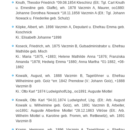
Knuth, Theodor Friedrich *09.08.1854 Kleschinz (Elt.: Tgl. Carl Knuth
u. Ernestine geb. Glaffe), wh. 1878 Varzmin A, Maurer, oo1880:
Johanne Dorothea Nowack *18.11.1858 Varzmin A (Elt.: Tgl. Johann
Nowack u. Friederike geb. Schulz)
Köpke, Albert, wh. 1898 Varzmin A, Deputant u. Ehefrau Emma geb.
Koschnick
Ki.: Elisabeth Johanne *1898
Koseck, Friedrich, wh. 1875 Varzmin B, Gutsadministrator u. Ehefrau
Mathilde geb. Misch
Ki.: Maria *1875, +1883; Helene Mathilde Anna *1876; Franziska
Amanda *1878; Hedwig Emma *1880; Anna Martha *01-1882, +08-
1882
Kowalk, August, wh. 1888 Varzmin B, Tagelöhner u. Ehefrau
Wilhelmine geb. Golz *err. 1842 Premdow (V.: Johann Golz), +1888
Varzmin B
Ki.: Otto Karl *1874 Ludwigshof/Lbg., oo1891: Auguste Miottel
Kowalk, Otto Karl *04.01.1874 Ludwigshof, Lbg. (Elt.: Arb. August
Kowalk u. Wilhelmine geb. Golz), wh. 1891 Varzmin B, Arbeiter,
oo1891: Auguste Albertine Miottel *28.12.1863 Vitröse (Elt.: Arb.
Wilhelm Miottel u. Karoline geb. Fromm, wh. Rettkewitz), wh. 1891
Varzmin B
Kramp, Hermann, wh. 1896 Varzmin A, Tagelöhner u. Ehefrau