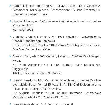
Brauer, Heinrich *err. 1820 Alt Hütte/Kr. Bütow; +1897 Varzmin A,
Glasmacher (Anzeigender: Schwiegersohn Gustav Granzow) u.
Ehefrau Sabine geb. Brauer
Brucha, Johann, wh. 1904 Varzmin A, Arbeiter, katholisch u. Ehefrau
Maria geb. Birko
Ki.: Franz *1904
Bruhnke, Brunke, Hermann, wh. 1905 Varzmin A, Wirtschafter u.
Ehefrau Henriette geb. Tobiewski
Ki.: Matha Johanna Karoline *1880 Zdrade/Kr. Putzig, oo1905: Heizer
Otto Ernst Jordan, Langeböse
Burandt, Carl, wh. 1865 Varzmin, Lehrer u. Ehefrau Karoline geb.
Felgner
Ki.: Ottilie Wilhelmine *16.11.1865, oo1891: Franz Knaack, wh.
Luggewiese.
1891 wohnte die Familie in Gr. Runow
Burandt, Ernst, wh. 1883 Varzmin A, Tagelöhner u. Ehefrau Caroline
geb. Moldenhauer *err. 1835 Varzmin A (Elt.: Carl Moldenhauer u.
Elisabeth geb. Fritz), +1883 Varzmin A.
Ki.: Auguste Henriette *1860, oo1880: Hermann Schwochow;
Mathilde Friederike *1875; Albert Otto *1878
Burandt, Auguste, wh. 1878 Varzmin, unverehel.