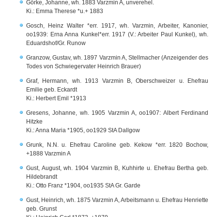
Görke, Johanne, wh. 1883 Varzmin A, unverehel.
Ki.: Emma Therese *u.+ 1883
Gosch, Heinz Walter *err. 1917, wh. Varzmin, Arbeiter, Kanonier,
oo1939: Erna Anna Kunkel*err. 1917 (V.: Arbeiter Paul Kunkel), wh.
Eduardshof/Gr. Runow
Granzow, Gustav, wh. 1897 Varzmin A, Stellmacher (Anzeigender des
Todes von Schwiegervater Heinrich Brauer)
Graf, Hermann, wh. 1913 Varzmin B, Oberschweizer u. Ehefrau
Emilie geb. Eckardt
Ki.: Herbert Emil *1913
Gresens, Johanne, wh. 1905 Varzmin A, oo1907: Albert Ferdinand
Hitzke
Ki.: Anna Maria *1905, oo1929 StA Dallgow
Grunk, N.N. u. Ehefrau Caroline geb. Kekow *err. 1820 Bochow,
+1888 Varzmin A
Gust, August, wh. 1904 Varzmin B, Kuhhirte u. Ehefrau Bertha geb.
Hildebrandt
Ki.: Otto Franz *1904, oo1935 StA Gr. Garde
Gust, Heinrich, wh. 1875 Varzmin A, Arbeitsmann u. Ehefrau Henriette
geb. Grunst