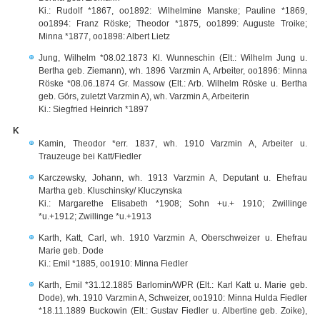
Ki.: Rudolf *1867, oo1892: Wilhelmine Manske; Pauline *1869,
oo1894: Franz Röske; Theodor *1875, oo1899: Auguste Troike;
Minna *1877, oo1898: Albert Lietz
Jung, Wilhelm *08.02.1873 Kl. Wunneschin (Elt.: Wilhelm Jung u.
Bertha geb. Ziemann), wh. 1896 Varzmin A, Arbeiter, oo1896: Minna
Röske *08.06.1874 Gr. Massow (Elt.: Arb. Wilhelm Röske u. Bertha
geb. Görs, zuletzt Varzmin A), wh. Varzmin A, Arbeiterin
Ki.: Siegfried Heinrich *1897
K
Kamin, Theodor *err. 1837, wh. 1910 Varzmin A, Arbeiter u.
Trauzeuge bei Katt/Fiedler
Karczewsky, Johann, wh. 1913 Varzmin A, Deputant u. Ehefrau
Martha geb. Kluschinsky/ Kluczynska
Ki.: Margarethe Elisabeth *1908; Sohn +u.+ 1910; Zwillinge
*u.+1912; Zwillinge *u.+1913
Karth, Katt, Carl, wh. 1910 Varzmin A, Oberschweizer u. Ehefrau
Marie geb. Dode
Ki.: Emil *1885, oo1910: Minna Fiedler
Karth, Emil *31.12.1885 Barlomin/WPR (Elt.: Karl Katt u. Marie geb.
Dode), wh. 1910 Varzmin A, Schweizer, oo1910: Minna Hulda Fiedler
*18.11.1889 Buckowin (Elt.: Gustav Fiedler u. Albertine geb. Zoike),