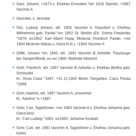
Garz, Johann, +1873 u. Ehefrau Ernestine *err. 1816 Starnitz, +1887
Varzmin A
Geschke, s. Jeschke
Gilz, Ludwig Johann, wh. 1902 Varzmin A, Deputant u. Ehefrau
Wilhelmine geb. Pantel *err. 1852 Gr. Strellin (Elt.: Emma Friederike
*1879, oo1902: Karl Albert Hopp, Mickrow; Friedrich Pantel, +vor
1904 Mickrow-Abbau u. Klara N.N.), +1904 Varzmin A
Gliffe, Johann *err. 1845, wh. 1891 Varzmin B, Arbeiter, Trauzeuge
bei Sänger/Woidt, oo vor 1900: Mathilde Albrecht
Gohl, Friedrich, wh. 1897 Varzmin B, Arbeiter u. Ehefrau Bertha geb.
Schmudel
Ki.: Anna Clara *1897, +31.12.1942 Berlin Tiergarten; Clara Frieda
*1899
Gohr, Adeline, wh. 1887 Varzmin A, unverehel.
Ki.: Adeline *u.+1887
Gohr, Carl, Tagelöhner, +vor 1883 Varzmin A u. Ehefrau Johanne geb.
Ganz/Janz
Ki.: Carl Ludwig *1862, oo1883: Johanne Kosbab
Gohr, Carl, wh. 1891 Varzmin A, Tagelöhner u. Ehefrau Johanna geb.
Körlin