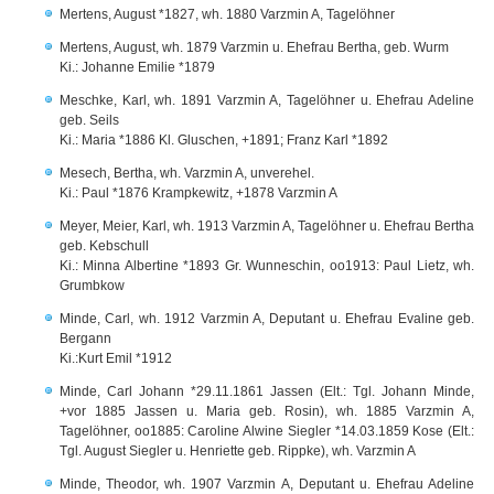
Mertens, August *1827, wh. 1880 Varzmin A, Tagelöhner
Mertens, August, wh. 1879 Varzmin u. Ehefrau Bertha, geb. Wurm
Ki.: Johanne Emilie *1879
Meschke, Karl, wh. 1891 Varzmin A, Tagelöhner u. Ehefrau Adeline
geb. Seils
Ki.: Maria *1886 Kl. Gluschen, +1891; Franz Karl *1892
Mesech, Bertha, wh. Varzmin A, unverehel.
Ki.: Paul *1876 Krampkewitz, +1878 Varzmin A
Meyer, Meier, Karl, wh. 1913 Varzmin A, Tagelöhner u. Ehefrau Bertha
geb. Kebschull
Ki.: Minna Albertine *1893 Gr. Wunneschin, oo1913: Paul Lietz, wh.
Grumbkow
Minde, Carl, wh. 1912 Varzmin A, Deputant u. Ehefrau Evaline geb.
Bergann
Ki.:Kurt Emil *1912
Minde, Carl Johann *29.11.1861 Jassen (Elt.: Tgl. Johann Minde,
+vor 1885 Jassen u. Maria geb. Rosin), wh. 1885 Varzmin A,
Tagelöhner, oo1885: Caroline Alwine Siegler *14.03.1859 Kose (Elt.:
Tgl. August Siegler u. Henriette geb. Rippke), wh. Varzmin A
Minde, Theodor, wh. 1907 Varzmin A, Deputant u. Ehefrau Adeline