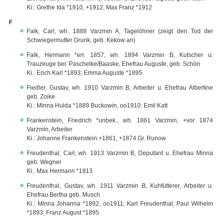
Ki.: Grethe Ida *1910, +1912; Max Franz *1912
F
Falk, Carl, wh. 1888 Varzmin A, Tagelöhner (zeigt den Tod der
Schwiegermutter Grunk, geb. Kekow an)
Falk, Hermann *err. 1857, wh. 1894 Varzmin B, Kutscher u.
Trauzeuge bei: Paschelke/Baaske, Ehefrau Auguste, geb. Schön
Ki.: Erich Karl *1893; Emma Auguste *1895
Fiedler, Gustav, wh. 1910 Varzmin B, Arbeiter u. Ehefrau Albertine
geb. Zoike
Ki.: Minna Hulda *1889 Buckowin, oo1910: Emil Katt
Frankenstein, Friedrich *unbek., wh. 1861 Varzmin, +vor 1874
Varzmin, Arbeiter
Ki.: Johanne Frankenstein +1861, +1874 Gr. Runow
Freudenthal, Carl, wh. 1913 Varzmin B, Deputant u. Ehefrau Minna
geb. Wegner
Ki.. Max Hermann *1913
Freudenthal, Gustav, wh. 1911 Varzmin B, Kuhfütterer, Arbeiter u.
Ehefrau Bertha geb. Musch
Ki.: Minna Johanna *1892, oo1911: Karl Freudenthal; Paul Wilhelm
*1893; Franz August *1895