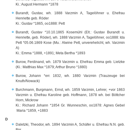
Ki.: August Hermann *1878
Burandt, Gustav, wh. 1888 Varzmin A, Tagelöhner u. Ehefrau
Henriette geb. Röder
Ki.: Gustav *1865, oo1888: Pett
Burandt, Gustav *10.10.1865 Kosemühl (Elt.: Gustav Burandt u.
Henriette, geb. Röder), wh. 1888 Varzmin A, Tagelöhner, oo1888: Ida
Pett *05.06.1869 Kose (Mu.: Alwine Pett, unverehelicht, wh. Varzmin
A)
Ki.: Emma *1888, +1891; Meta Bertha *1893
Burow, Ferdinand, wh. 1879 Varzmin u. Ehefrau Emma geb. Lietzke
(Ki.: Matthias Max *1879; Arthur Bruno *1880)
Burow, Johann *err. 1832, wh. 1880 Varzmin (Trauzeuge bei
Knuth/Nowack)
Burchmann, Burgmann, Ernst, wh. 1859 Varzmin, Lehrer, +vor 1863
Varzmin u. Ehefrau Karoline geb. Hoffmann, 1878 wh. bei Böttcher
Horn, Mickrow
Ki.: Richard Johann *1854 Gr. Wunneschin, oo1878: Agnes Gebel
Maria *1859, +1883
D
Daletzki, Theodor, wh. 1894 Varzmin A, Schäfer u. Ehefrau N.N. geb.
Birr