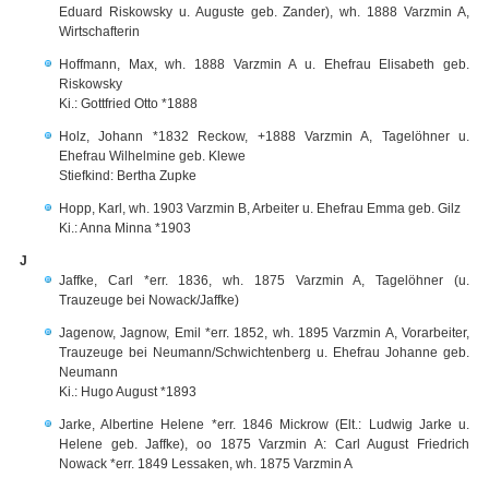
Eduard Riskowsky u. Auguste geb. Zander), wh. 1888 Varzmin A,
Wirtschafterin
Hoffmann, Max, wh. 1888 Varzmin A u. Ehefrau Elisabeth geb.
Riskowsky
Ki.: Gottfried Otto *1888
Holz, Johann *1832 Reckow, +1888 Varzmin A, Tagelöhner u.
Ehefrau Wilhelmine geb. Klewe
Stiefkind: Bertha Zupke
Hopp, Karl, wh. 1903 Varzmin B, Arbeiter u. Ehefrau Emma geb. Gilz
Ki.: Anna Minna *1903
J
Jaffke, Carl *err. 1836, wh. 1875 Varzmin A, Tagelöhner (u.
Trauzeuge bei Nowack/Jaffke)
Jagenow, Jagnow, Emil *err. 1852, wh. 1895 Varzmin A, Vorarbeiter,
Trauzeuge bei Neumann/Schwichtenberg u. Ehefrau Johanne geb.
Neumann
Ki.: Hugo August *1893
Jarke, Albertine Helene *err. 1846 Mickrow (Elt.: Ludwig Jarke u.
Helene geb. Jaffke), oo 1875 Varzmin A: Carl August Friedrich
Nowack *err. 1849 Lessaken, wh. 1875 Varzmin A