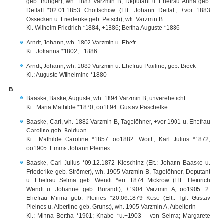
geb. Bünger), wh. 1883 Varzmin B, Deputant u. Ehefrau Anna geb.
Detlaff *02.01.1853 Chottschow (Elt.: Johann Detlaff, +vor 1883
Ossecken u. Friederike geb. Petsch), wh. Varzmin B
Ki. Wilhelm Friedrich *1884, +1886; Bertha Auguste *1886
Arndt, Johann, wh. 1802 Varzmin u. Ehefr.
Ki.: Johanna *1802, +1886
Arndt, Johann, wh. 1880 Varzmin u. Ehefrau Pauline, geb. Bieck
Ki.: Auguste Wilhelmine *1880
B
Baaske, Baske, Auguste, wh. 1894 Varzmin B, unverehelicht
Ki.: Maria Mathilde *1870, oo1894: Gustav Paschelke
Baaske, Carl, wh. 1882 Varzmin B, Tagelöhner, +vor 1901 u. Ehefrau
Caroline geb. Bolduan
Ki.: Mathilde Caroline *1857, oo1882: Woith; Karl Julius *1872,
oo1905: Emma Johann Pleines
Baaske, Carl Julius *09.12.1872 Kleschinz (Elt.: Johann Baaske u.
Friederike geb. Strömer), wh. 1905 Varzmin B, Tagelöhner, Deputant
u. Ehefrau Selma geb. Wendt *err. 1874 Mickrow (Elt.: Heinrich
Wendt u. Johanne geb. Burandt), +1904 Varzmin A; oo1905: 2.
Ehefrau Minna geb. Pleines *20.06.1879 Kose (Elt.: Tgl. Gustav
Pleines u. Albertine geb. Grunst), wh. 1905 Varzmin A, Arbeiterin
Ki.: Minna Bertha *1901; Knabe *u.+1903 – von Selma; Margarete