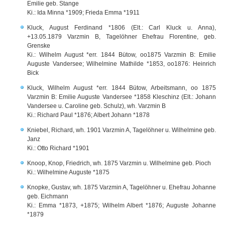
Emilie geb. Stange
Ki.: Ida Minna *1909; Frieda Emma *1911
Kluck, August Ferdinand *1806 (Elt.: Carl Kluck u. Anna),
+13.05.1879 Varzmin B, Tagelöhner Ehefrau Florentine, geb.
Grenske
Ki.: Wilhelm August *err. 1844 Bütow, oo1875 Varzmin B: Emilie
Auguste Vandersee; Wilhelmine Mathilde *1853, oo1876: Heinrich
Bick
Kluck, Wilhelm August *err. 1844 Bütow, Arbeitsmann, oo 1875
Varzmin B: Emilie Auguste Vandersee *1858 Kleschinz (Elt.: Johann
Vandersee u. Caroline geb. Schulz), wh. Varzmin B
Ki.: Richard Paul *1876; Albert Johann *1878
Kniebel, Richard, wh. 1901 Varzmin A, Tagelöhner u. Wilhelmine geb.
Janz
Ki.: Otto Richard *1901
Knoop, Knop, Friedrich, wh. 1875 Varzmin u. Wilhelmine geb. Pioch
Ki.: Wilhelmine Auguste *1875
Knopke, Gustav, wh. 1875 Varzmin A, Tagelöhner u. Ehefrau Johanne
geb. Eichmann
Ki.: Emma *1873, +1875; Wilhelm Albert *1876; Auguste Johanne
*1879