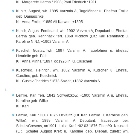
Ki.: Margarete Hertha *1908; Paul Friedrich *1911
Kubitz, August, wh. 1895 Varzmin A, Tagelöhner u. Ehefrau Emilie
geb. Damaschke
Ki.: Anna Emilie *1889 Alt Karwen, +1895
Kusch, August Ferdinand, wh. 1902 Varzmin A, Deputant u. Ehefrau
Bertha geb. Rennhack *err. 1868 Mickrow (Elt.: Karl Rennhack u.
Karoline N.N.); +1902 Varzmin A
Kuschel, Gustav, wh. 1897 Varzmin A, Tagelöhner u. Ehefrau
Henriette geb. Päth
Ki.: Anna Minna *1897, oo1926 in Kl. Gluschen
Kuschfeld, Heinrich, wh. 1882 Varzmin A, Kutscher u. Ehefrau
Caroline, geb. Koschnick
Ki.: Gustav Friedrich *1873 Saviat, +1882 Varzmin A
L
Lemke, Karl *err. 1842 Schwetzkow, +1900 Varzmin A u. Ehefrau
Karoline geb. Wilke
Ki.: Karl
Lemke, Karl *12.07.1875 Ockalitz (Elt. Karl Lemke u. Karoline geb.
Wilke), wh. 1899 Varzmin A Deputant, Trauzeuge bei:
Schulz/Gresens, oo1901: Luise Kreft *02.03.1876 Tillen/Kr. Neustadt
(Elt.: Schäfer August Kreft u. Karoline geb. Dieball, zuletzt wh.