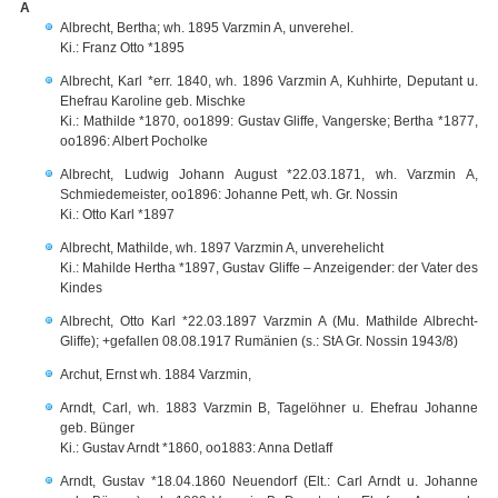
A
Albrecht, Bertha; wh. 1895 Varzmin A, unverehel.
Ki.: Franz Otto *1895
Albrecht, Karl *err. 1840, wh. 1896 Varzmin A, Kuhhirte, Deputant u.
Ehefrau Karoline geb. Mischke
Ki.: Mathilde *1870, oo1899: Gustav Gliffe, Vangerske; Bertha *1877,
oo1896: Albert Pocholke
Albrecht, Ludwig Johann August *22.03.1871, wh. Varzmin A,
Schmiedemeister, oo1896: Johanne Pett, wh. Gr. Nossin
Ki.: Otto Karl *1897
Albrecht, Mathilde, wh. 1897 Varzmin A, unverehelicht
Ki.: Mahilde Hertha *1897, Gustav Gliffe – Anzeigender: der Vater des
Kindes
Albrecht, Otto Karl *22.03.1897 Varzmin A (Mu. Mathilde Albrecht-
Gliffe); +gefallen 08.08.1917 Rumänien (s.: StA Gr. Nossin 1943/8)
Archut, Ernst wh. 1884 Varzmin,
Arndt, Carl, wh. 1883 Varzmin B, Tagelöhner u. Ehefrau Johanne
geb. Bünger
Ki.: Gustav Arndt *1860, oo1883: Anna Detlaff
Arndt, Gustav *18.04.1860 Neuendorf (Elt.: Carl Arndt u. Johanne