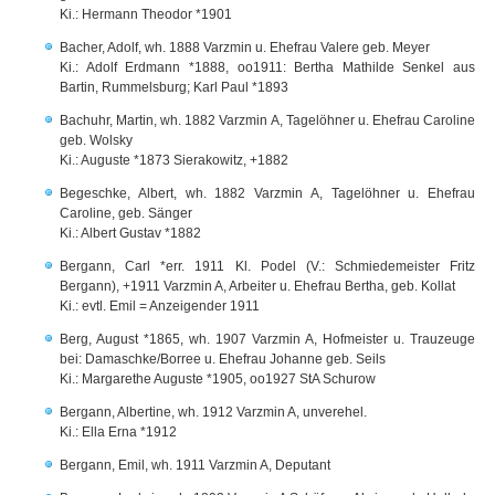
Ki.: Hermann Theodor *1901
Bacher, Adolf, wh. 1888 Varzmin u. Ehefrau Valere geb. Meyer
Ki.: Adolf Erdmann *1888, oo1911: Bertha Mathilde Senkel aus
Bartin, Rummelsburg; Karl Paul *1893
Bachuhr, Martin, wh. 1882 Varzmin A, Tagelöhner u. Ehefrau Caroline
geb. Wolsky
Ki.: Auguste *1873 Sierakowitz, +1882
Begeschke, Albert, wh. 1882 Varzmin A, Tagelöhner u. Ehefrau
Caroline, geb. Sänger
Ki.: Albert Gustav *1882
Bergann, Carl *err. 1911 Kl. Podel (V.: Schmiedemeister Fritz
Bergann), +1911 Varzmin A, Arbeiter u. Ehefrau Bertha, geb. Kollat
Ki.: evtl. Emil = Anzeigender 1911
Berg, August *1865, wh. 1907 Varzmin A, Hofmeister u. Trauzeuge
bei: Damaschke/Borree u. Ehefrau Johanne geb. Seils
Ki.: Margarethe Auguste *1905, oo1927 StA Schurow
Bergann, Albertine, wh. 1912 Varzmin A, unverehel.
Ki.: Ella Erna *1912
Bergann, Emil, wh. 1911 Varzmin A, Deputant