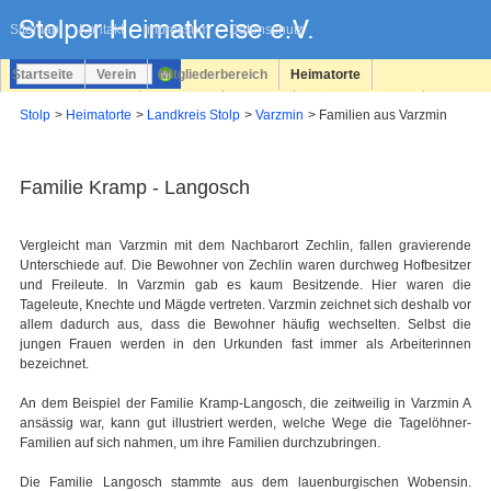
Navigation
überspringen
Sitemap
Kontakt
Impressum
Datenschutz
Startseite
Verein
Mitgliederbereich
Heimatorte
Familienforschung
Personen
Service
Registrieren
Stolp
Heimatorte
Landkreis Stolp
Varzmin
Familien aus Varzmin
Login
Familie Kramp - Langosch
Vergleicht man Varzmin mit dem Nachbarort Zechlin, fallen gravierende
Unterschiede auf. Die Bewohner von Zechlin waren durchweg Hofbesitzer
und Freileute. In Varzmin gab es kaum Besitzende. Hier waren die
Tageleute, Knechte und Mägde vertreten. Varzmin zeichnet sich deshalb vor
allem dadurch aus, dass die Bewohner häufig wechselten. Selbst die
jungen Frauen werden in den Urkunden fast immer als Arbeiterinnen
bezeichnet.
An dem Beispiel der Familie Kramp-Langosch, die zeitweilig in Varzmin A
ansässig war, kann gut illustriert werden, welche Wege die Tagelöhner-
Familien auf sich nahmen, um ihre Familien durchzubringen.
Die Familie Langosch stammte aus dem lauenburgischen Wobensin.