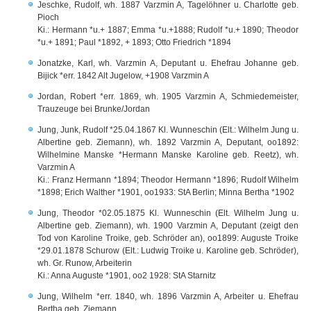
Jeschke, Rudolf, wh. 1887 Varzmin A, Tagelöhner u. Charlotte geb.
Pioch
Ki.: Hermann *u.+ 1887; Emma *u.+1888; Rudolf *u.+ 1890; Theodor
*u.+ 1891; Paul *1892, + 1893; Otto Friedrich *1894
Jonatzke, Karl, wh. Varzmin A, Deputant u. Ehefrau Johanne geb.
Bijick *err. 1842 Alt Jugelow, +1908 Varzmin A
Jordan, Robert *err. 1869, wh. 1905 Varzmin A, Schmiedemeister,
Trauzeuge bei Brunke/Jordan
Jung, Junk, Rudolf *25.04.1867 Kl. Wunneschin (Elt.: Wilhelm Jung u.
Albertine geb. Ziemann), wh. 1892 Varzmin A, Deputant, oo1892:
Wilhelmine Manske *Hermann Manske Karoline geb. Reetz), wh.
Varzmin A
Ki.: Franz Hermann *1894; Theodor Hermann *1896; Rudolf Wilhelm
*1898; Erich Walther *1901, oo1933: StA Berlin; Minna Bertha *1902
Jung, Theodor *02.05.1875 Kl. Wunneschin (Elt. Wilhelm Jung u.
Albertine geb. Ziemann), wh. 1900 Varzmin A, Deputant (zeigt den
Tod von Karoline Troike, geb. Schröder an), oo1899: Auguste Troike
*29.01.1878 Schurow (Elt.: Ludwig Troike u. Karoline geb. Schröder),
wh. Gr. Runow, Arbeiterin
Ki.: Anna Auguste *1901, oo2 1928: StA Starnitz
Jung, Wilhelm *err. 1840, wh. 1896 Varzmin A, Arbeiter u. Ehefrau
Bertha geb. Ziemann