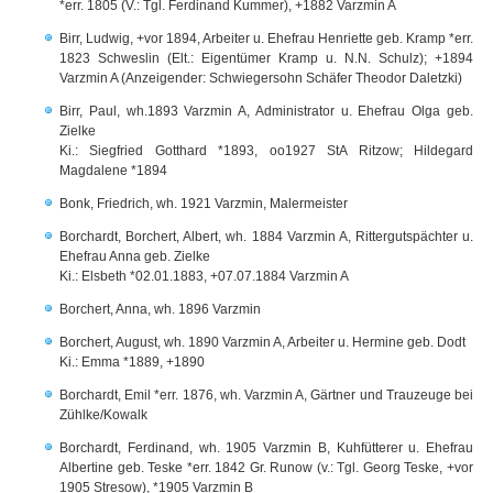
*err. 1805 (V.: Tgl. Ferdinand Kummer), +1882 Varzmin A
Birr, Ludwig, +vor 1894, Arbeiter u. Ehefrau Henriette geb. Kramp *err.
1823 Schweslin (Elt.: Eigentümer Kramp u. N.N. Schulz); +1894
Varzmin A (Anzeigender: Schwiegersohn Schäfer Theodor Daletzki)
Birr, Paul, wh.1893 Varzmin A, Administrator u. Ehefrau Olga geb.
Zielke
Ki.: Siegfried Gotthard *1893, oo1927 StA Ritzow; Hildegard
Magdalene *1894
Bonk, Friedrich, wh. 1921 Varzmin, Malermeister
Borchardt, Borchert, Albert, wh. 1884 Varzmin A, Rittergutspächter u.
Ehefrau Anna geb. Zielke
Ki.: Elsbeth *02.01.1883, +07.07.1884 Varzmin A
Borchert, Anna, wh. 1896 Varzmin
Borchert, August, wh. 1890 Varzmin A, Arbeiter u. Hermine geb. Dodt
Ki.: Emma *1889, +1890
Borchardt, Emil *err. 1876, wh. Varzmin A, Gärtner und Trauzeuge bei
Zühlke/Kowalk
Borchardt, Ferdinand, wh. 1905 Varzmin B, Kuhfütterer u. Ehefrau
Albertine geb. Teske *err. 1842 Gr. Runow (v.: Tgl. Georg Teske, +vor
1905 Stresow), *1905 Varzmin B