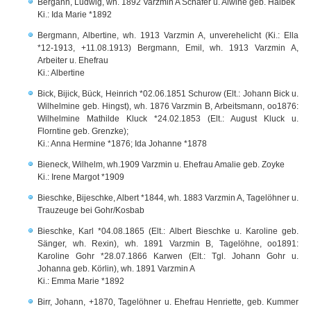
Bergann, Ludwig, wh. 1892 Varzmin A Schäfer u. Alwine geb. Halbek
Ki.: Ida Marie *1892
Bergmann, Albertine, wh. 1913 Varzmin A, unverehelicht (Ki.: Ella
*12-1913, +11.08.1913) Bergmann, Emil, wh. 1913 Varzmin A,
Arbeiter u. Ehefrau
Ki.: Albertine
Bick, Bijick, Bück, Heinrich *02.06.1851 Schurow (Elt.: Johann Bick u.
Wilhelmine geb. Hingst), wh. 1876 Varzmin B, Arbeitsmann, oo1876:
Wilhelmine Mathilde Kluck *24.02.1853 (Elt.: August Kluck u.
Florntine geb. Grenzke);
Ki.: Anna Hermine *1876; Ida Johanne *1878
Bieneck, Wilhelm, wh.1909 Varzmin u. Ehefrau Amalie geb. Zoyke
Ki.: Irene Margot *1909
Bieschke, Bijeschke, Albert *1844, wh. 1883 Varzmin A, Tagelöhner u.
Trauzeuge bei Gohr/Kosbab
Bieschke, Karl *04.08.1865 (Elt.: Albert Bieschke u. Karoline geb.
Sänger, wh. Rexin), wh. 1891 Varzmin B, Tagelöhne, oo1891:
Karoline Gohr *28.07.1866 Karwen (Elt.: Tgl. Johann Gohr u.
Johanna geb. Körlin), wh. 1891 Varzmin A
Ki.: Emma Marie *1892
Birr, Johann, +1870, Tagelöhner u. Ehefrau Henriette, geb. Kummer