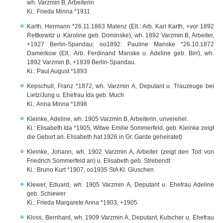
wh. Varzmin B, Arbeiterin
Ki.: Frieda Minna *1911
Karth, Hermann *26.11.1863 Malenz (Elt.: Arb. Karl Karth, +vor 1892
Rettkewitz u. Karoline geb. Dominske), wh. 1892 Varzmin B, Arbeiter,
+1927 Berlin-Spandau; oo1892: Pauline Manske *26.10.1872
Damerkow (Elt.: Arb. Ferdinand Manske u. Adeline geb. Birr), wh.
1892 Varzmin B, +1939 Berlin-Spandau.
Ki.: Paul August *1893
Kepschull, Franz *1872, wh. Varzmin A, Deputant u. Trauzeuge bei
Lietz/Jung u. Ehefrau Ida geb. Much
Ki.: Anna Minna *1898
Kleinke, Adeline, wh. 1905 Varzmin B, Arbeiterin, unverehel.
Ki.: Elisabeth Ida *1905, Witwe Emilie Sommerfeld, geb. Kleinke zeigt
die Geburt an. Elisabeth hat 1926 in Gr. Garde geheiratet)
Kleinke, Johann, wh. 1902 Varzmin A, Arbeiter (zeigt den Tod von
Friedrich Sommerfeld an) u. Elisabeth geb. Strebendt
Ki.: Bruno Kurt *1907, oo1935 StA Kl. Gluschen
Klewer, Eduard, wh. 1905 Varzmin A, Deputant u. Ehefrau Adeline
geb. Schiewer
Ki.: Frieda Margarete Anna *1903, +1905
Kloss, Bernhard, wh. 1909 Varzmin A, Deputant, Kutscher u. Ehefrau