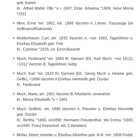
geb. Kamin
Ki.: Alfred Walter Otto *u.+ 1907; Elise Johanna *1909; Irene Minna
*1911
Minx, Ernst *err. 1862, wh. 1888 Varzmin A, Lehrer, Trauzeuge bei
Hoffmann/Riskowsky
Moldenhauer, Carl, wh. 1835 Varzmin A, +vor 1883, Tagelöhner u.
Ehefrau Elisabeth geb. Fritz
Ki.: Caroline *1835, oo: Ernst Burandt
Much, Ferdinand *err. 1864 Kl. Gansen (Elt.: Karl Much, +vor 1912),
+1912 Varzmin B, Tagelöhner, ledig
Much, Karl *err. 1833 Kl. Gansen (Elt.: Georg Much u. Helene geb.
Geffe); +1899 Varzmin A Ehefrau Henriette geb. Durdel
Ki.: Ferdinand
Much, Marie, wh. 1901 Varzmin B, Arbeiterin, unverehel.
Ki.: Minna Elisabeth *u.+ 1901
Much, Gottlieb, wh. 1890 Varzmin A, Rieseler u. Ehefrau Henriette
geb. Durdel
Ki.: Bertha *1860, oo1890: Hermann Freudenthal; Ida Emma *1869,
oo1895: Franz Kepschull, wh. Czierwienz
Müller, Albert, Arbeiter u. Ehefrau Albertine geb. N.N. *err. 1808 Podel,