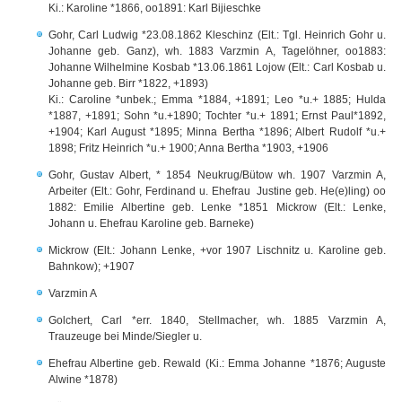
Ki.: Karoline *1866, oo1891: Karl Bijieschke
Gohr, Carl Ludwig *23.08.1862 Kleschinz (Elt.: Tgl. Heinrich Gohr u.
Johanne geb. Ganz), wh. 1883 Varzmin A, Tagelöhner, oo1883:
Johanne Wilhelmine Kosbab *13.06.1861 Lojow (Elt.: Carl Kosbab u.
Johanne geb. Birr *1822, +1893)
Ki.: Caroline *unbek.; Emma *1884, +1891; Leo *u.+ 1885; Hulda
*1887, +1891; Sohn *u.+1890; Tochter *u.+ 1891; Ernst Paul*1892,
+1904; Karl August *1895; Minna Bertha *1896; Albert Rudolf *u.+
1898; Fritz Heinrich *u.+ 1900; Anna Bertha *1903, +1906
Gohr, Gustav Albert, * 1854 Neukrug/Bütow wh. 1907 Varzmin A,
Arbeiter (Elt.: Gohr, Ferdinand u. Ehefrau Justine geb. He(e)ling) oo
1882: Emilie Albertine geb. Lenke *1851 Mickrow (Elt.: Lenke,
Johann u. Ehefrau Karoline geb. Barneke)
Mickrow (Elt.: Johann Lenke, +vor 1907 Lischnitz u. Karoline geb.
Bahnkow); +1907
Varzmin A
Golchert, Carl *err. 1840, Stellmacher, wh. 1885 Varzmin A,
Trauzeuge bei Minde/Siegler u.
Ehefrau Albertine geb. Rewald (Ki.: Emma Johanne *1876; Auguste
Alwine *1878)