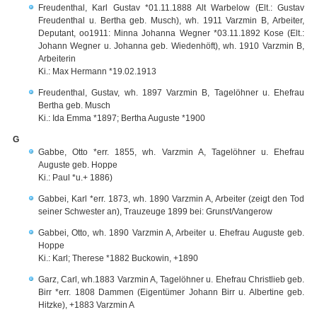
Freudenthal, Karl Gustav *01.11.1888 Alt Warbelow (Elt.: Gustav
Freudenthal u. Bertha geb. Musch), wh. 1911 Varzmin B, Arbeiter,
Deputant, oo1911: Minna Johanna Wegner *03.11.1892 Kose (Elt.:
Johann Wegner u. Johanna geb. Wiedenhöft), wh. 1910 Varzmin B,
Arbeiterin
Ki.: Max Hermann *19.02.1913
Freudenthal, Gustav, wh. 1897 Varzmin B, Tagelöhner u. Ehefrau
Bertha geb. Musch
Ki.: Ida Emma *1897; Bertha Auguste *1900
G
Gabbe, Otto *err. 1855, wh. Varzmin A, Tagelöhner u. Ehefrau
Auguste geb. Hoppe
Ki.: Paul *u.+ 1886)
Gabbei, Karl *err. 1873, wh. 1890 Varzmin A, Arbeiter (zeigt den Tod
seiner Schwester an), Trauzeuge 1899 bei: Grunst/Vangerow
Gabbei, Otto, wh. 1890 Varzmin A, Arbeiter u. Ehefrau Auguste geb.
Hoppe
Ki.: Karl; Therese *1882 Buckowin, +1890
Garz, Carl, wh.1883 Varzmin A, Tagelöhner u. Ehefrau Christlieb geb.
Birr *err. 1808 Dammen (Eigentümer Johann Birr u. Albertine geb.
Hitzke), +1883 Varzmin A