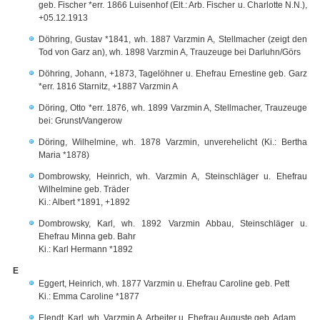
geb. Fischer *err. 1866 Luisenhof (Elt.: Arb. Fischer u. Charlotte N.N.),
+05.12.1913
Döhring, Gustav *1841, wh. 1887 Varzmin A, Stellmacher (zeigt den
Tod von Garz an), wh. 1898 Varzmin A, Trauzeuge bei Darluhn/Görs
Döhring, Johann, +1873, Tagelöhner u. Ehefrau Ernestine geb. Garz
*err. 1816 Starnitz, +1887 Varzmin A
Döring, Otto *err. 1876, wh. 1899 Varzmin A, Stellmacher, Trauzeuge
bei: Grunst/Vangerow
Döring, Wilhelmine, wh. 1878 Varzmin, unverehelicht (Ki.: Bertha
Maria *1878)
Dombrowsky, Heinrich, wh. Varzmin A, Steinschläger u. Ehefrau
Wilhelmine geb. Träder
Ki.: Albert *1891, +1892
Dombrowsky, Karl, wh. 1892 Varzmin Abbau, Steinschläger u.
Ehefrau Minna geb. Bahr
Ki.: Karl Hermann *1892
E
Eggert, Heinrich, wh. 1877 Varzmin u. Ehefrau Caroline geb. Pett
Ki.: Emma Caroline *1877
Elendt, Karl, wh. Varzmin A, Arbeiter u. Ehefrau Auguste geb. Adam