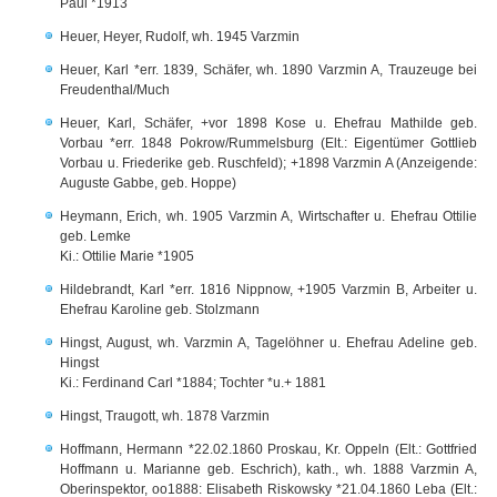
Paul *1913
Heuer, Heyer, Rudolf, wh. 1945 Varzmin
Heuer, Karl *err. 1839, Schäfer, wh. 1890 Varzmin A, Trauzeuge bei
Freudenthal/Much
Heuer, Karl, Schäfer, +vor 1898 Kose u. Ehefrau Mathilde geb.
Vorbau *err. 1848 Pokrow/Rummelsburg (Elt.: Eigentümer Gottlieb
Vorbau u. Friederike geb. Ruschfeld); +1898 Varzmin A (Anzeigende:
Auguste Gabbe, geb. Hoppe)
Heymann, Erich, wh. 1905 Varzmin A, Wirtschafter u. Ehefrau Ottilie
geb. Lemke
Ki.: Ottilie Marie *1905
Hildebrandt, Karl *err. 1816 Nippnow, +1905 Varzmin B, Arbeiter u.
Ehefrau Karoline geb. Stolzmann
Hingst, August, wh. Varzmin A, Tagelöhner u. Ehefrau Adeline geb.
Hingst
Ki.: Ferdinand Carl *1884; Tochter *u.+ 1881
Hingst, Traugott, wh. 1878 Varzmin
Hoffmann, Hermann *22.02.1860 Proskau, Kr. Oppeln (Elt.: Gottfried
Hoffmann u. Marianne geb. Eschrich), kath., wh. 1888 Varzmin A,
Oberinspektor, oo1888: Elisabeth Riskowsky *21.04.1860 Leba (Elt.: