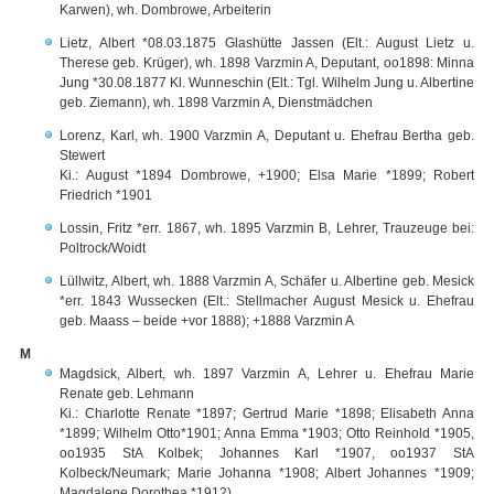
Karwen), wh. Dombrowe, Arbeiterin
Lietz, Albert *08.03.1875 Glashütte Jassen (Elt.: August Lietz u.
Therese geb. Krüger), wh. 1898 Varzmin A, Deputant, oo1898: Minna
Jung *30.08.1877 Kl. Wunneschin (Elt.: Tgl. Wilhelm Jung u. Albertine
geb. Ziemann), wh. 1898 Varzmin A, Dienstmädchen
Lorenz, Karl, wh. 1900 Varzmin A, Deputant u. Ehefrau Bertha geb.
Stewert
Ki.: August *1894 Dombrowe, +1900; Elsa Marie *1899; Robert
Friedrich *1901
Lossin, Fritz *err. 1867, wh. 1895 Varzmin B, Lehrer, Trauzeuge bei:
Poltrock/Woidt
Lüllwitz, Albert, wh. 1888 Varzmin A, Schäfer u. Albertine geb. Mesick
*err. 1843 Wussecken (Elt.: Stellmacher August Mesick u. Ehefrau
geb. Maass – beide +vor 1888); +1888 Varzmin A
M
Magdsick, Albert, wh. 1897 Varzmin A, Lehrer u. Ehefrau Marie
Renate geb. Lehmann
Ki.: Charlotte Renate *1897; Gertrud Marie *1898; Elisabeth Anna
*1899; Wilhelm Otto*1901; Anna Emma *1903; Otto Reinhold *1905,
oo1935 StA Kolbek; Johannes Karl *1907, oo1937 StA
Kolbeck/Neumark; Marie Johanna *1908; Albert Johannes *1909;
Magdalene Dorothea *1912)