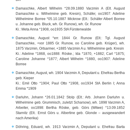
Damaschke, Albert Wilhelm *28.09.1880 Varzmin A (Elt. August
Damaschke u. Wilhelmine geb. Kresin), Schäfer, oo1907: Adeline
Wilhelmine Borree *05.10.1887 Mickrow (Elt.: Schäfer Albert Borree
u. Johanne geb. Bluck, wh. Gr. Runow), wh. Gr. Runow
Ki.: Meta Anna *1908, oo1935 StA Fürstenwalde
Damaschke, August *err. 1844 Gr. Runow (Elt.: Tgl. August
Damaschke, +vor 1885 Gr. Runow, oo Caroline geb. Krüger), wh.
1875 Varzmin, Ortsarmer, +1885 Varzmin A u. Wilhelmine geb. Kresin
Ki.: Adeline *1868, oo1888: Röske.; Ida *1870, +1882; Carl *1875;
Caroline Johanne *1877; Albert Wilhelm *1880, oo1907: Adeline
Borree
Damaschke, August, wh. 1904 Varzmin A, Deputant u. Ehefrau Bertha
geb. Kieper
Ki.: Emil Otto *1904; Paul Otto *1908, oo1934 StA Berlin I; Anna
Emma *1909
Darluhn, Johann *26.01.1842 Stolp (Elt.: Arb. Johann Darluhn u.
Wilhelmine geb. Grummisch, zuletzt Scharsow), wh. 1898 Varzmin A,
Arbeiter, oo1898: Bertha Röske, geb. Görs (Witwe) *13.09.1852
Starnitz (Elt.: Ernst Görs u. Albertine geb. Glonde – ausgewandert
nach Amerika)
Döhring, Eduard, wh. 1913 Varzmin A, Deputant u. Ehefrau Barta