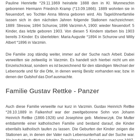
Pauline Henriette *29.11.1869 heiratete 1888 den in Kl. Wunneschin
geborenen Hermann Friedrich Kramp (*13.09.1866). 1889 wohnten sie in
Neuendorf, wo Tochter Anna Minna geboren wird. Als Tagelöhnerfamilie
lassen sich in den nächsten Jahren folgende Stationen nachzeichnen:
1889: Stresow, 1894 Schurow, 1896 Varzmin A, 1900: wieder Neuendorf. 5
Kinder, das letzte geboren 1903. Von diesen 5 Kindern starben bis 1903
bereits 3 Kinder. Es überlebten: Maria Auguste *1894 in Schurow und Willy
Albert *1896 in Varzmin.
Die Familie zog ständig weiter, immer auf der Suche nach Arbeit. Dabei
verweilten sie zeitweilig in Varzmin. Es handelt sich hierbei nicht um ein
Einzelschicksal, sondern es ist bezeichnend für den ständigen Wechsel der
Lebensorte und für die Orte, in denen wenig Besitz vorhanden war, bzw. in
denen der Gutshof das Dorf ausmachte.
Familie Gustav Rettke - Panzer
Auch diese Familie verweilte nur kurz in Varzmin. Gustav Heinrich Rettke
*28.10.1889 in Falkenhof war der zweitgeborene Sohn von Johann
Heinrich Rettke (1866-1928) und Josephine geb. Mielewczyk. Die Mutter
entstammte einer katholischen Familie und bestand darauf, die Kinder
ebenfalls katholisch taufen zu lassen. Die Geburten der Kinder zeigen die
Stationen an, in denen der Vater nach Lebensunterhalt auf der Suche war.