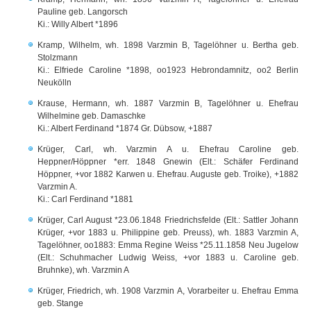
Pauline geb. Langorsch
Ki.: Willy Albert *1896
Kramp, Wilhelm, wh. 1898 Varzmin B, Tagelöhner u. Bertha geb.
Stolzmann
Ki.: Elfriede Caroline *1898, oo1923 Hebrondamnitz, oo2 Berlin
Neukölln
Krause, Hermann, wh. 1887 Varzmin B, Tagelöhner u. Ehefrau
Wilhelmine geb. Damaschke
Ki.: Albert Ferdinand *1874 Gr. Dübsow, +1887
Krüger, Carl, wh. Varzmin A u. Ehefrau Caroline geb.
Heppner/Höppner *err. 1848 Gnewin (Elt.: Schäfer Ferdinand
Höppner, +vor 1882 Karwen u. Ehefrau. Auguste geb. Troike), +1882
Varzmin A.
Ki.: Carl Ferdinand *1881
Krüger, Carl August *23.06.1848 Friedrichsfelde (Elt.: Sattler Johann
Krüger, +vor 1883 u. Philippine geb. Preuss), wh. 1883 Varzmin A,
Tagelöhner, oo1883: Emma Regine Weiss *25.11.1858 Neu Jugelow
(Elt.: Schuhmacher Ludwig Weiss, +vor 1883 u. Caroline geb.
Bruhnke), wh. Varzmin A
Krüger, Friedrich, wh. 1908 Varzmin A, Vorarbeiter u. Ehefrau Emma
geb. Stange