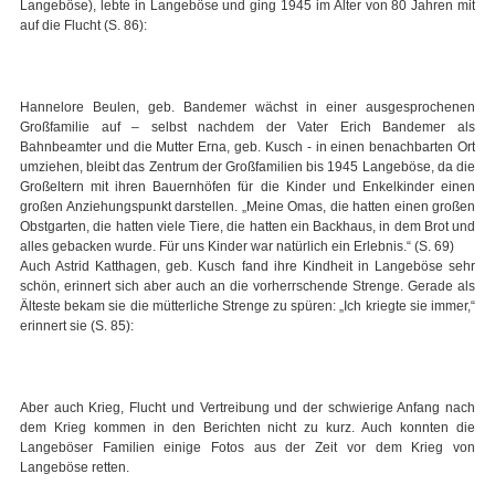
Langeböse), lebte in Langeböse und ging 1945 im Alter von 80 Jahren mit
auf die Flucht (S. 86):
Hannelore Beulen, geb. Bandemer wächst in einer ausgesprochenen
Großfamilie auf – selbst nachdem der Vater Erich Bandemer als
Bahnbeamter und die Mutter Erna, geb. Kusch - in einen benachbarten Ort
umziehen, bleibt das Zentrum der Großfamilien bis 1945 Langeböse, da die
Großeltern mit ihren Bauernhöfen für die Kinder und Enkelkinder einen
großen Anziehungspunkt darstellen. „Meine Omas, die hatten einen großen
Obstgarten, die hatten viele Tiere, die hatten ein Backhaus, in dem Brot und
alles gebacken wurde. Für uns Kinder war natürlich ein Erlebnis.“ (S. 69)
Auch Astrid Katthagen, geb. Kusch fand ihre Kindheit in Langeböse sehr
schön, erinnert sich aber auch an die vorherrschende Strenge. Gerade als
Älteste bekam sie die mütterliche Strenge zu spüren: „Ich kriegte sie immer,“
erinnert sie (S. 85):
Aber auch Krieg, Flucht und Vertreibung und der schwierige Anfang nach
dem Krieg kommen in den Berichten nicht zu kurz. Auch konnten die
Langeböser Familien einige Fotos aus der Zeit vor dem Krieg von
Langeböse retten.