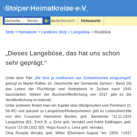
Navigation
überspringen
Sitemap
Kontakt
Impressum
Datenschutz
Startseite
Verein
Mitgliederbereich
Heimatorte
Familienforschung
Personen
Service
Registrieren
Stolp
Heimatorte
Landkreis Stolp
Langeböse
Rückblick
Login
„Dieses Langeböse, das hat uns schon
sehr geprägt.“
Unter dem Titel
„Wir sind ja rundherum von Einheimischen eingezingelt“
gelingt es Martin Rüther, (in: Geschichte der Gemeinde Jüchen – Band 20)
das Leben der Flüchtlinge und Vertriebene in Jüchen nach 1945
darzustellen. Neben der Buchveröffentlichung von 2017 gibt es die
Veröffentlichung im Internet.
Unter anderem finden man ein Kapitel über Westpreußen und Pommern (S.
56-95) und speziell zu Langeböse/Hinterpommern gibt es Lebensberichte
von den Cousinen Hannelore Beulen, geb. Bandemer *11.11.1934
Langeböse (Elt.: Erich B. u. Erna geb. Venske) und Astrid Katthagen, geb.
Kusch *23.09.1932 (Elt.: Hugo Kusch u. Lena geb. Venske).
Oma Rosalie Venske, geb. Willer (Ehemann August *err. 1859, +1937