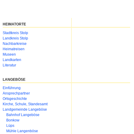
HEIMATORTE
Navigation
Stadtkreis Stolp
überspringen
Landkreis Stolp
Nachbarkreise
Heimatreisen
Museen
Landkarten
Literatur
LANGEBÖSE
Navigation
Einführung
überspringen
Ansprechpartner
Ortsgeschichte
Kirche, Schule, Standesamt
Landgemeinde Langeböse
Bahnhof Langeböse
Bonkow
Lüps
Mühle Langenböse