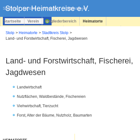
Navigation
überspringen
Sitemap
Kontakt
Impressum
Datenschutz
Startseite
Verein
Mitgliederbereich
Heimatorte
Familienforschung
Personen
Service
Registrieren
Stolp
Heimatorte
Stadtkreis Stolp
Land- und Forstwirtschaft, Fischerei, Jagdwesen
Login
Land- und Forstwirtschaft, Fischerei,
Jagdwesen
Landwirtschaft
Nutzflächen, Waldbestände, Fischereien
Viehwirtschaft, Tierzucht
Forst, Alter der Bäume, Nutzholz, Baumarten