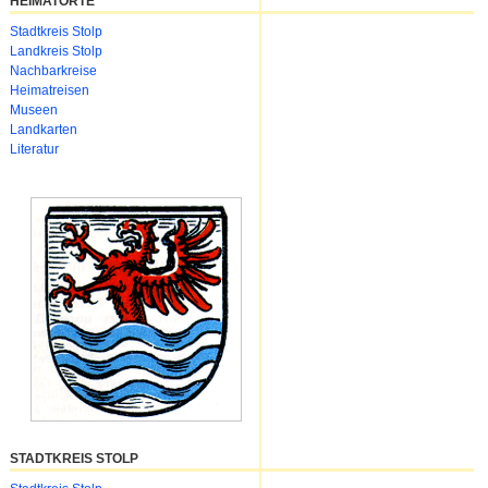
HEIMATORTE
Navigation
Stadtkreis Stolp
überspringen
Landkreis Stolp
Nachbarkreise
Heimatreisen
Museen
Landkarten
Literatur
STADTKREIS STOLP