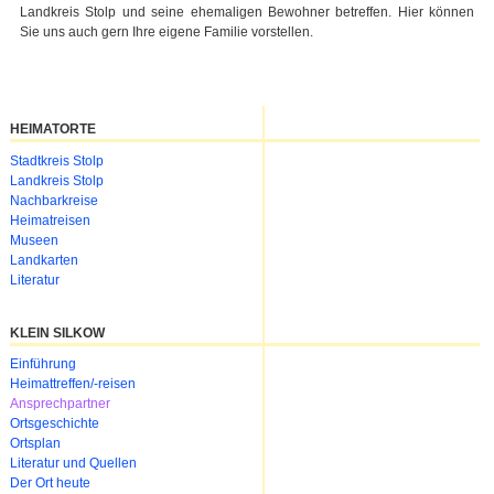
Landkreis Stolp und seine ehemaligen Bewohner betreffen. Hier können
Sie uns auch gern Ihre eigene Familie vorstellen.
HEIMATORTE
Navigation
Stadtkreis Stolp
überspringen
Landkreis Stolp
Nachbarkreise
Heimatreisen
Museen
Landkarten
Literatur
KLEIN SILKOW
Navigation
Einführung
überspringen
Heimattreffen/-reisen
Ansprechpartner
Ortsgeschichte
Ortsplan
Literatur und Quellen
Der Ort heute