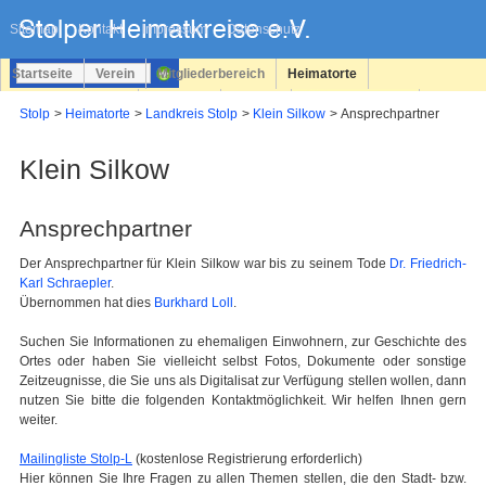
Navigation
überspringen
Sitemap
Kontakt
Impressum
Datenschutz
Startseite
Verein
Mitgliederbereich
Heimatorte
Familienforschung
Personen
Service
Registrieren
Stolp
Heimatorte
Landkreis Stolp
Klein Silkow
Ansprechpartner
Login
Klein Silkow
Ansprechpartner
Der Ansprechpartner für Klein Silkow war bis zu seinem Tode
Dr. Friedrich-
Karl Schraepler
.
Übernommen hat dies
Burkhard Loll
.
Suchen Sie Informationen zu ehemaligen Einwohnern, zur Geschichte des
Ortes oder haben Sie vielleicht selbst Fotos, Dokumente oder sonstige
Zeitzeugnisse, die Sie uns als Digitalisat zur Verfügung stellen wollen, dann
nutzen Sie bitte die folgenden Kontaktmöglichkeit. Wir helfen Ihnen gern
weiter.
Mailingliste Stolp-L
(kostenlose Registrierung erforderlich)
Hier können Sie Ihre Fragen zu allen Themen stellen, die den Stadt- bzw.