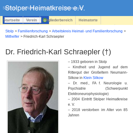
Navigation
überspringen
Sitemap
Kontakt
Impressum
Datenschutz
Startseite
Verein
Mitgliederbereich
Heimatorte
Familienforschung
Personen
Service
Registrieren
Stolp
Familienforschung
Arbeitskreis Heimat- und Familienforschung
Mithelfer
Friedrich-Karl Schraepler
Login
Dr. Friedrich-Karl Schraepler (†)
– 1933 geboren in Stolp
– Kindheit und Jugend auf dem
Rittergut der Großeltern Neumann-
Silkow in
Klein Silkow
– Dr. med., FA f. Neurologie u.
Psychiatrie (Schwerpunkt
Elektroneurophysiologie)
– 2004 Eintritt Stolper Heimatkreise
e. V.
– 2018 verstorben im Alter von 85
Jahren