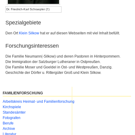
Dr. Friedrich-Karl Schraepler (†)
Spezialgebiete
Den Ort
Klein Silkow
hat er auf diesen Webseiten mit viel Inhalt befüllt.
Forschungsinteressen
Die Familie Neumann(-Silkow) und deren Pastoren in Hinterpommern.
Die Immigration der Salzburger Lutheraner in Ostpreußen.
Die Familie Moser und Goeldel in Ost- und Westpreußen, Danzig.
Geschichte der Dörfer u. Rittergüter Groß und Klein Silkow.
FAMILIENFORSCHUNG
Navigation
Arbeitskreis Heimat- und Familienforschung
überspringen
Kirchspiele
Standesämter
Fotografen
Berufe
Archive
Literatur