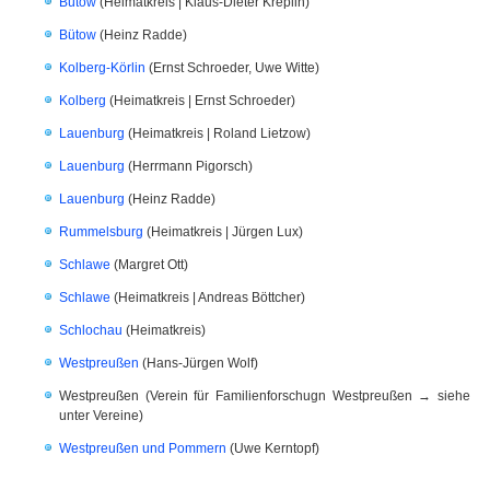
Bütow
(Heimatkreis | Klaus-Dieter Kreplin)
Bütow
(Heinz Radde)
Kolberg-Körlin
(Ernst Schroeder, Uwe Witte)
Kolberg
(Heimatkreis | Ernst Schroeder)
Lauenburg
(Heimatkreis | Roland Lietzow)
Lauenburg
(Herrmann Pigorsch)
Lauenburg
(Heinz Radde)
Rummelsburg
(Heimatkreis | Jürgen Lux)
Schlawe
(Margret Ott)
Schlawe
(Heimatkreis | Andreas Böttcher)
Schlochau
(Heimatkreis)
Westpreußen
(Hans-Jürgen Wolf)
Westpreußen (Verein für Familienforschugn Westpreußen → siehe
unter Vereine)
Westpreußen und Pommern
(Uwe Kerntopf)