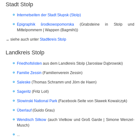
Stadt Stolp
Internetseiten der Stadt Słupsk (Stolp)
Epigraphik środkowopomorska
(Grabsteine in Stolp und
Mittelpommern | Wappen (Bagmihl))
→ siehe auch unter
Stadtkreis Stolp
Landkreis Stolp
Friedhofslisten
aus dem Landkreis Stolp (Jarosław Dąbrowski)
Familie Zessin
(Familienverein Zessin)
Saleske
(Thomas Schramm und Jörn de Haen)
Sageritz
(Fritz Loll)
Slowinski National Park
(Facebook-Seite von Sławek Kowalczyk)
Überlauf
(Guido Grau)
Wendisch Silkow
(auch Vietkow und Groß Garde | Simone Wenzel-
Musch)
...