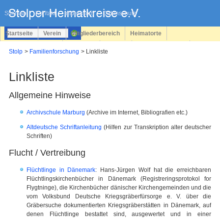
Navigation
überspringen
Sitemap
Kontakt
Impressum
Datenschutz
Startseite
Verein
Mitgliederbereich
Heimatorte
Familienforschung
Personen
Service
Registrieren
Stolp
Familienforschung
Linkliste
Login
Linkliste
Allgemeine Hinweise
Archivschule Marburg
(Archive im Internet, Bibliografien etc.)
Altdeutsche Schriftanleitung
(Hilfen zur Transkription alter deutscher
Schriften)
Flucht / Vertreibung
Flüchtlinge in Dänemark
: Hans-Jürgen Wolf hat die erreichbaren
Flüchtlingskirchenbücher in Dänemark (Registreringsprotokol for
Flygtninge), die Kirchenbücher dänischer Kirchengemeinden und die
vom Volksbund Deutsche Kriegsgräberfürsorge e. V. über die
Gräbersuche dokumentierten Kriegsgräberstätten in Dänemark, auf
denen Flüchtlinge bestattet sind, ausgewertet und in einer