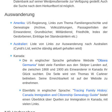
Datenbank auf seiner Westpreußenseite zur Verfügung gestellt. Auch
die Suche nach dem Herkunftsort ist möglich.
Auswanderung
Amerika
: US-Regierung, Links zum Thema Familiengeschichte und
Genealogie (Archive, Volkszählungen, Passagierlisten der
Einwanderer, Grundbücher, Militärdienst, Friedhöfe, Index der
Gestorbenen, Einträge bei Standesämtern etc.)
Australien
: Liste von Links zur Auswanderung nach Australien
(Cyndi's List, welche ständig aktuell gehalten wird)
Kanada:
Die in englischer Sprache gehaltene Website "
Ottawa
Germania
" listet viele Familien aus den Stolper Landen auf,
die zwischen 1868 und 1900 als Einwanderer in Kanada ihr
Glück suchten. Die Seite wird von Thomas W. Carkner
betrieben. Seine Erreichbarkeit ist auf der Website zu
entnehmen.
Ebenfalls in englischer Sprache: "
Tracing Family History:
Canada Immigration and Citizenship Genealogy Guide
" bietet
einen Überblick über Quellen zur Immigration in Kanada, mit
vielen Links.