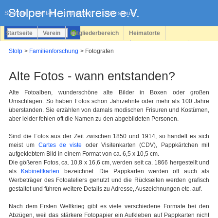
Navigation
überspringen
Sitemap
Kontakt
Impressum
Datenschutz
Startseite
Verein
Mitgliederbereich
Heimatorte
Familienforschung
Personen
Service
Registrieren
Stolp
Familienforschung
Fotografen
Login
Alte Fotos - wann entstanden?
Alte Fotoalben, wunderschöne alte Bilder in Boxen oder großen
Umschlägen. So haben Fotos schon Jahrzehnte oder mehr als 100 Jahre
überstanden. Sie erzählen von damals modischen Frisuren und Kostümen,
aber leider fehlen oft die Namen zu den abgebildeten Personen.
Sind die Fotos aus der Zeit zwischen 1850 und 1914, so handelt es sich
meist um
Cartes de viste
oder Visitenkarten (CDV), Pappkärtchen mit
aufgeklebtem Bild in einem Format von ca. 6,5 x 10,5 cm.
Die gößeren Fotos, ca. 10,8 x 16,6 cm, werden seit ca. 1866 hergestellt und
als
Kabinettkarten
bezeichnet. Die Pappkarten werden oft auch als
Werbeträger des Fotoateliers genutzt und die Rückseiten werden grafisch
gestaltet und führen weitere Details zu Adresse, Auszeichnungen etc. auf.
Nach dem Ersten Weltkrieg gibt es viele verschiedene Formate bei den
Abzügen, weil das stärkere Fotopapier ein Aufkleben auf Pappkarten nicht