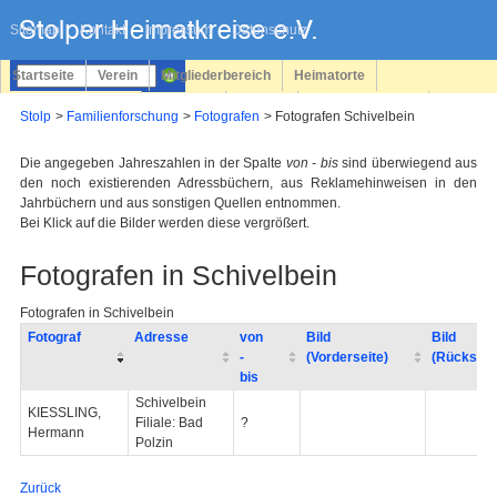
Navigation
überspringen
Sitemap
Kontakt
Impressum
Datenschutz
Startseite
Verein
Mitgliederbereich
Heimatorte
Familienforschung
Personen
Service
Registrieren
Stolp
Familienforschung
Fotografen
Fotografen Schivelbein
Login
Die angegeben Jahreszahlen in der Spalte
von - bis
sind überwiegend aus
den noch existierenden Adressbüchern, aus Reklamehinweisen in den
Jahrbüchern und aus sonstigen Quellen entnommen.
Bei Klick auf die Bilder werden diese vergrößert.
Fotografen in Schivelbein
Fotografen in Schivelbein
Fotograf
Adresse
von
Bild
Bild
-
(Vorderseite)
(Rückseit
bis
Schivelbein
KIESSLING,
Filiale: Bad
?
Hermann
Polzin
Zurück