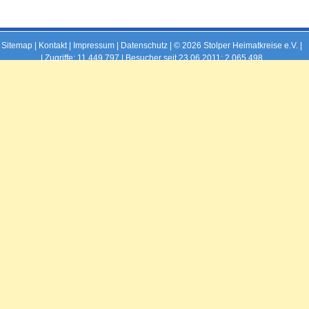
Sitemap
|
Kontakt
|
Impressum
|
Datenschutz
| © 2026 Stolper Heimatkreise e.V. |
|
Zugriffe: 11.449.797 | Besucher seit 23.06.2011: 2.065.498