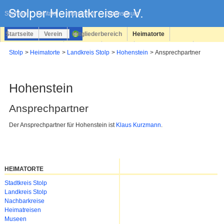
Navigation
überspringen
Sitemap
Kontakt
Impressum
Datenschutz
Startseite
Verein
Mitgliederbereich
Heimatorte
Familienforschung
Personen
Service
Registrieren
Stolp
Heimatorte
Landkreis Stolp
Hohenstein
Ansprechpartner
Login
Hohenstein
Ansprechpartner
Der Ansprechpartner für Hohenstein ist
Klaus Kurzmann
.
HEIMATORTE
Navigation
Stadtkreis Stolp
überspringen
Landkreis Stolp
Nachbarkreise
Heimatreisen
Museen