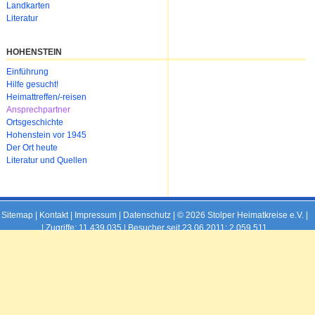
Landkarten
Literatur
HOHENSTEIN
Navigation
Einführung
überspringen
Hilfe gesucht!
Heimattreffen/-reisen
Ansprechpartner
Ortsgeschichte
Hohenstein vor 1945
Der Ort heute
Literatur und Quellen
Sitemap
|
Kontakt
|
Impressum
|
Datenschutz
| © 2026 Stolper Heimatkreise e.V. |
|
Zugriffe: 11.439.035 | Besucher seit 23.06.2011: 2.059.511