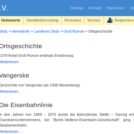
Sitemap
Kontakt
Impressum
Da
Heimatorte
Familienforschung
Personen
Service
Registrier
Stolp
Heimatorte
Landkreis Stolp
Groß Runow
Ortsgeschichte
Ortsgeschichte
1379 findet Groß Runow erstmals Erwähnung.
Ortsgeschichte
Weiterlesen …
Vangerske
Geschichte von Vangerske (ab 1938 Wiesenberg).
Vangerske
Weiterlesen …
Die Eisenbahnlinie
In den Jahren von 1869 – 1870 wurde die Bahnstrecke Stettin – Danzig eröf
Eisenbahnunternehmens, der "Berlin-Stettiner-Eisenbahn-Gesellschaft", gi
Staatseisenbahn.
Die
Weiterlesen …