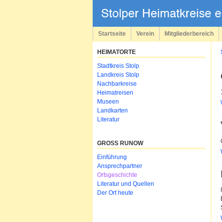
Navigation
überspringen
Startseite
Verein
Mitgliederbereich
HEIMATORTE
Navigation
Stadtkreis Stolp
überspringen
Landkreis Stolp
Nachbarkreise
Heimatreisen
Museen
Landkarten
Literatur
GROSS RUNOW
Navigation
Einführung
überspringen
Ansprechpartner
Ortsgeschichte
Literatur und Quellen
Der Ort heute