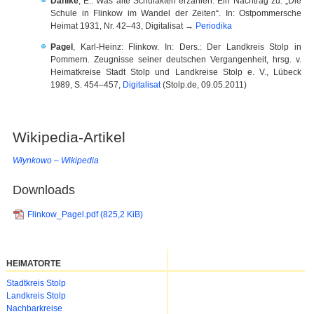
Dahlke
, E.: Was alte Schulakten erzählen. Ein Nachtrag zu: „Die
Schule in Flinkow im Wandel der Zeiten“. In: Ostpommersche
Heimat 1931, Nr. 42–43, Digitalisat →
Periodika
Pagel
, Karl-Heinz: Flinkow. In: Ders.: Der Landkreis Stolp in
Pommern. Zeugnisse seiner deutschen Vergangenheit, hrsg. v.
Heimatkreise Stadt Stolp und Landkreise Stolp e. V., Lübeck
1989, S. 454–457,
Digitalisat
(Stolp.de, 09.05.2011)
Wikipedia-Artikel
Włynkowo – Wikipedia
Downloads
Flinkow_Pagel.pdf
(825,2 KiB)
HEIMATORTE
Navigation
Stadtkreis Stolp
überspringen
Landkreis Stolp
Nachbarkreise