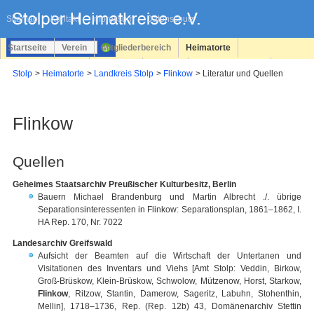
Navigation
überspringen
Sitemap
Kontakt
Impressum
Datenschutz
Startseite
Verein
Mitgliederbereich
Heimatorte
Familienforschung
Personen
Service
Registrieren
Stolp
Heimatorte
Landkreis Stolp
Flinkow
Literatur und Quellen
Login
Flinkow
Quellen
Geheimes Staatsarchiv Preußischer Kulturbesitz, Berlin
Bauern Michael Brandenburg und Martin Albrecht ./. übrige
Separationsinteressenten in Flinkow: Separationsplan, 1861–1862, I.
HA Rep. 170, Nr. 7022
Landesarchiv Greifswald
Aufsicht der Beamten auf die Wirtschaft der Untertanen und
Visitationen des Inventars und Viehs [Amt Stolp: Veddin, Birkow,
Groß-Brüskow, Klein-Brüskow, Schwolow, Mützenow, Horst, Starkow,
Flinkow
, Ritzow, Stantin, Damerow, Sageritz, Labuhn, Stohenthin,
Mellin], 1718–1736, Rep. (Rep. 12b) 43, Domänenarchiv Stettin