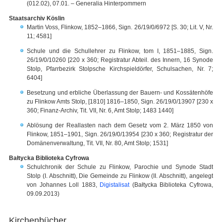
(012.02), 07.01. – Generalia Hinterpommern
Staatsarchiv Köslin
Martin Voss, Flinkow, 1852–1866, Sign. 26/19/0/6972 [S. 30; Lit. V, Nr.
11; 4581]
Schule und die Schullehrer zu Flinkow, tom I, 1851–1885, Sign.
26/19/0/10260 [220 x 360; Registratur Abteil. des Innern, 16 Synode
Stolp, Pfarrbezirk Stolpsche Kirchspieldörfer, Schulsachen, Nr. 7;
6404]
Besetzung und erbliche Überlassung der Bauern- und Kossätenhöfe
zu Flinkow Amts Stolp, [1810] 1816–1850, Sign. 26/19/0/13907 [230 x
360; Finanz-Archiv, Tit. VII, Nr. 6, Amt Stolp; 1483 1440]
Ablösung der Reallasten nach dem Gesetz vom 2. März 1850 von
Flinkow, 1851–1901, Sign. 26/19/0/13954 [230 x 360; Registratur der
Domänenverwaltung, Tit. VII, Nr. 80, Amt Stolp; 1531]
Bałtycka Biblioteka Cyfrowa
Schulchronik der Schule zu Flinkow, Parochie und Synode Stadt
Stolp (I. Abschnitt), Die Gemeinde zu Flinkow (II. Abschnitt), angelegt
von Johannes Loll 1883,
Digistalisat
(Bałtycka Biblioteka Cyfrowa,
09.09.2013)
Kirchenbücher