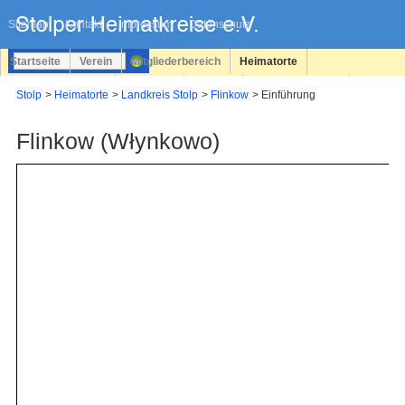
Navigation
überspringen
Sitemap
Kontakt
Impressum
Datenschutz
Startseite
Verein
Mitgliederbereich
Heimatorte
Familienforschung
Personen
Service
Registrieren
Stolp
Heimatorte
Landkreis Stolp
Flinkow
Einführung
Login
Flinkow (Włynkowo)