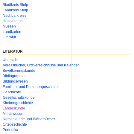
Navigation
Stadtkreis Stolp
überspringen
Landkreis Stolp
Nachbarkreise
Heimatreisen
Museen
Landkarten
Literatur
LITERATUR
Navigation
Übersicht
überspringen
Adressbücher, Ortsverzeichnisse und Kalender
Bevölkerungskunde
Bibliographien
Bildungswesen
Familien- und Personengeschichte
Geschichte
Gesellschaftskunde
Kirchengeschichte
Landeskunde
Militärwesen
Namenkunde und Wörterbücher
Ortsgeschichte
Periodika