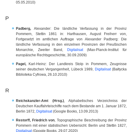
05.05.2010)
P
Padberg,
Alexander: Die ländliche Verfassung in der Provinz
Pommern, Stettin 1861 in: Harthausen, August Freiherr von,
Fortgesetzt im amtlichen Auftrage von Alexander Padberg: Die
ländliche Verfassung in den einzelnen Provinzen der Preußischen
Monarchie, Zweiter Band,
Digitalisat
(Max-Planck-Institut für
europäische Rechtsgeschichte, 30.09.2009)
Pagel,
Karl-Heinz: Der Landkreis Stolp in Pommern, Zeugnisse
seiner deutschen Vergangenheit, Lübeck 1989,
Digitalisat
(Bałtycka
Biblioteka Cyfrowa, 26.10.2010)
R
Reichskanzler-Amt (Hrsg.)
, Alphabetisches Verzeichniss der
Deutschen Kauffahrteischiffe nach dem Bestande am 1. Januar 1872,
Berlin 1872,
Digitalisat
(Google Books, 13.09.2013)
Restorff, Friedrich von
, Topographische Beschreibung der Provinz
Pommern mit einer statistischen Uebersicht. Berlin und Stettin 1827,
Digitalisat
(Google Books, 29.07.2020)