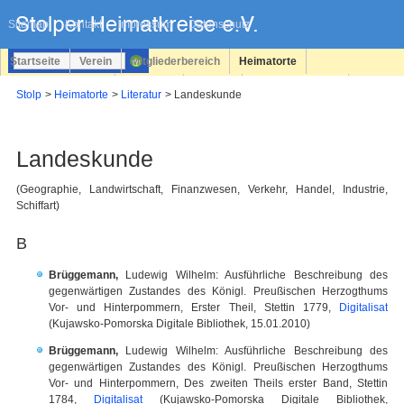
Navigation
überspringen
Sitemap
Kontakt
Impressum
Datenschutz
Startseite
Verein
Mitgliederbereich
Heimatorte
Familienforschung
Personen
Service
Registrieren
Stolp
Heimatorte
Literatur
Landeskunde
Login
Landeskunde
(Geographie, Landwirtschaft, Finanzwesen, Verkehr, Handel, Industrie,
Schiffart)
B
Brüggemann,
Ludewig Wilhelm: Ausführliche Beschreibung des
gegenwärtigen Zustandes des Königl. Preußischen Herzogthums
Vor- und Hinterpommern, Erster Theil, Stettin 1779,
Digitalisat
(Kujawsko-Pomorska Digitale Bibliothek, 15.01.2010)
Brüggemann,
Ludewig Wilhelm: Ausführliche Beschreibung des
gegenwärtigen Zustandes des Königl. Preußischen Herzogthums
Vor- und Hinterpommern, Des zweiten Theils erster Band, Stettin
1784,
Digitalisat
(Kujawsko-Pomorska Digitale Bibliothek,