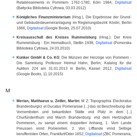
Retablissements in Pommern 1762-1780, Köln 1984,
Digitalisat
(Bałtycka Biblioteka Cyfrowa, 03.03.2012)
Königliches Finanzministerium
(Hrsg.), Die Ergebnisse der Grund-
und Gebäudesteuerveranlagung im Regierungsbezirk Köslin, Berlin
1866,
Digitalisat
(Google Books, 25.07.2010)
Kreisausschuß des Kreises Rummelsburg
(Hrsg.): Der Kreis
Rummelsburg - Ein Heimatbuch, Stettin 1938,
Digitalisat
(Pomorska
Biblioteka Cyfrowa, 24.03.2010)
Künker GmbH & Co. KG
: Die Münzen der Herzöge von Pommern -
Die Sammlung Professor Helmut Hahn, Berlin; Katalog für die
Auktion 224 am 31.01.2013 in Berlin, Kassel 2012,
Digitalisat
(Google Books, 11.10.2015)
M
Merian, Matthaeus u. Zeiller, Martin:
M Z: Topographia Electoratus
Brandenburgici et Ducatus Pomeraniae [...] das ist Beschreibung der
Vornembsten und bekantisten Stätte vnd Plätz in dem [...]
Churfürstenthum vnd March Brandenburg: vnd dem Hertzogtum
Pommeren, zu sampt einem doppelten Anhang, 1. Vom Lande
Preussen vnnd Pomerellen. 2. Von Lifflande vnnd Selbige
beruffenisten Orten, Frankfurt/Oder 1652,
Digitalisat
(ZBC Pomerania,