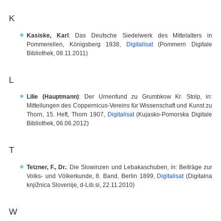
K
Kasiske, Karl
: Das Deutsche Siedelwerk des Mittelalters in
Pommerellen, Königsberg 1938,
Digitalisat
(Pommern Digitale
Bibliothek, 08.11.2011)
L
Lilie (Hauptmann)
: Der Urnenfund zu Grumbkow Kr. Stolp, in:
Mitteilungen des Coppernicus-Vereins für Wissenschaft und Kunst zu
Thorn, 15. Heft, Thorn 1907,
Digitalisat
(Kujasko-Pomorska Digitale
Bibliothek, 06.06.2012)
T
Tetzner, F., Dr.
: Die Slowinzen und Lebakaschuben, in: Beiträge zur
Volks- und Völkerkunde, 8. Band, Berlin 1899,
Digitalisat
(Digitalna
knjižnica Slovenije, d-Lib.si, 22.11.2010)
W