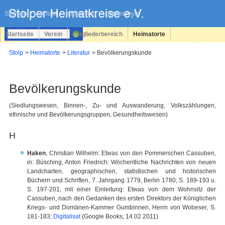
Navigation
überspringen
Sitemap
Kontakt
Impressum
Datenschutz
Startseite
Verein
Mitgliederbereich
Heimatorte
Familienforschung
Personen
Service
Registrieren
Stolp
Heimatorte
Literatur
Bevölkerungskunde
Login
Bevölkerungskunde
(Siedlungswesen, Binnen-, Zu- und Auswanderung, Volkszählungen,
ethnische und Bevölkerungsgruppen, Gesundheitswesen)
H
Haken
, Christian Wilhelm: Etwas von den Pommerschen Cassuben,
in: Büsching, Anton Friedrich: Wöchentliche Nachrichten von neuen
Landcharten, geographischen, statistischen und historischen
Büchern und Schriften, 7. Jahrgang 1779, Berlin 1780, S. 189-193 u.
S. 197-201; mit einer Einleitung: Etwas von dem Wohnsitz der
Cassuben, nach den Gedanken des ersten Direktors der Königlichen
Kriegs- und Domänen-Kammer Gumbinnen, Herrn von Wobeser, S.
181-183;
Digitalisat
(Google Books, 14.02.2011)