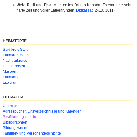
Welz
, Rudi und Elsa: Mein erstes Jahr in Kanada, Es war eine sehr
harte Zeit und voller Entbehrungen,
Digitalisat
(24.10.2011)
HEIMATORTE
Navigation
Stadtkreis Stolp
überspringen
Landkreis Stolp
Nachbarkreise
Heimatreisen
Museen
Landkarten
Literatur
LITERATUR
Navigation
Übersicht
überspringen
Adressbücher, Ortsverzeichnisse und Kalender
Bevölkerungskunde
Bibliographien
Bildungswesen
Familien- und Personengeschichte