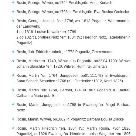
Rosin, George, Witwer, oo1794 Ewaldsgrün: Anna Korlach
Rosin, George, Witwer, oo1798 in Ewaldsgrün: Eva Rosina Greincke
Rosin, George Heinrich *err. 1796, wh. 1818 Poganitz, Wehrmann in
der Landwehr,
1.oo 1818: Louise Kowalk *err. 1799
2.oo 1827: Dorothea Nofz *err. 1804 (V.: Friedrich Nofz, Tagelöhner in
Poganitz)
Rosin, Joh. Fridrich *unbek., +1772 Poganitz, Zimmermann
Rosin, Maria *err. 1740, Witwe aus Poganitz, oo22.04.1790: Witwer
Johann Staschke *err. 1720, Witwer, Huhhirte, Untertan
Rosin, Martin *err. 1764, Junggesell, oo01.11.1793 in Ewaldsgrün:
Anna Schadt, Schudten *1768 (Ki.: Friederike *1812, Konfi 1825)
Rosin, Martin *err. 1758, Gärtner, +24.09.1807 Poganitz u. Ehefrau
Catharina Maria geb. Birr
Rosin, Martin, Junggesell, oo1798 in Ewaldsgrün: Magd Barbara
Noffz
Rosin, Martin, Witwer, oo1802 in Poganitz: Barbara Louisa Zillcke
Rosin, Martin Friedrich *err. 1804 (V.: Martin Rosin, +vor 1826
Poganitz), oo1826 Ewaldsgrün: Henriette Louise Wegener *err.1805