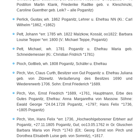
Postillon Martin Klank, Friederike Radtke geb. v. Kleschinzki,
Caroline Guenther geb. Leik? – alle Poganitz)
Perlick, Gustav, wh. 1862 Poganitz, Lehrer u. Ehefrau NN (Ki.: Carl
Wilhelm *1862, +1862)
Pett, Johann *err. 1785 wh. 1822 Malzkow, Kossät, oo1822: Barbara
Louise Tepper *err. 1800 (V.: Michael Teppe, Poganitz)
Pett, Michael, wh. 1781 Poganitz u. Ehefrau Maria geb.
Schneidemesser (Ki.: Christian Fridrich *1781)
Pioch, Gottlieb, wh. 1808 Poganitz, Schäfer u. Ehefrau
Pirch, Von, Claus Curth, Besitzer von Gut Poganitz u. Ehefrau Juliana
geb. von Zitzewitz. Veräußerung des Besitzes 1690 und
Wiedererwerb 1706. Sohn: Ernst Friederich *1689.
Pirch, Von, Ernst Friedrich *1689, +1761, Hauptmann, Erbe des
Gutes Poganitz, Ehefrau: Anna Margaretha von Massow. Söhne:
Ewald George *24.04.1728 Poganitz, +1797; Hans Felix *1736,
+1805 Poganitz)
Pirch, Von, Hans Felix *err. 1736, „Hochwohlgeborener Erbherr auf
Poganitz, +27.11.1805 Poganitz, Gut; oo13.05.1762 in Gr. Gluschen
Barbara Maria von Pirch *1743 (Elt.: Georg Ernst von Pirch und
Dorothea Elisabeth Luise geb. von Somnitz), +1817.