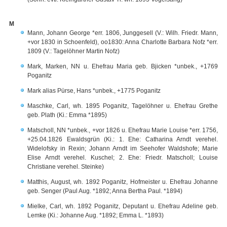
M
Mann, Johann George *err. 1806, Junggesell (V.: Wilh. Friedr. Mann,
+vor 1830 in Schoenfeld), oo1830: Anna Charlotte Barbara Nofz *err.
1809 (V.: Tagelöhner Martin Nofz)
Mark, Marken, NN u. Ehefrau Maria geb. Bjicken *unbek., +1769
Poganitz
Mark alias Pürse, Hans *unbek., +1775 Poganitz
Maschke, Carl, wh. 1895 Poganitz, Tagelöhner u. Ehefrau Grethe
geb. Plath (Ki.: Emma *1895)
Matscholl, NN *unbek., +vor 1826 u. Ehefrau Marie Louise *err. 1756,
+25.04.1826 Ewaldsgrün (Ki.: 1. Ehe: Catharina Arndt verehel.
Widelofsky in Rexin; Johann Arndt im Seehofer Waldshofe; Marie
Elise Arndt verehel. Kuschel; 2. Ehe: Friedr. Matscholl; Louise
Christiane verehel. Steinke)
Matthis, August, wh. 1892 Poganitz, Hofmeister u. Ehefrau Johanne
geb. Senger (Paul Aug. *1892; Anna Bertha Paul. *1894)
Mielke, Carl, wh. 1892 Poganitz, Deputant u. Ehefrau Adeline geb.
Lemke (Ki.: Johanne Aug. *1892; Emma L. *1893)