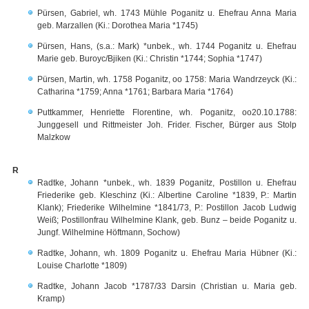
Pürsen, Gabriel, wh. 1743 Mühle Poganitz u. Ehefrau Anna Maria
geb. Marzallen (Ki.: Dorothea Maria *1745)
Pürsen, Hans, (s.a.: Mark) *unbek., wh. 1744 Poganitz u. Ehefrau
Marie geb. Buroyc/Bjiken (Ki.: Christin *1744; Sophia *1747)
Pürsen, Martin, wh. 1758 Poganitz, oo 1758: Maria Wandrzeyck (Ki.:
Catharina *1759; Anna *1761; Barbara Maria *1764)
Puttkammer, Henriette Florentine, wh. Poganitz, oo20.10.1788:
Junggesell und Rittmeister Joh. Frider. Fischer, Bürger aus Stolp
Malzkow
R
Radtke, Johann *unbek., wh. 1839 Poganitz, Postillon u. Ehefrau
Friederike geb. Kleschinz (Ki.: Albertine Caroline *1839, P.: Martin
Klank); Friederike Wilhelmine *1841/73, P.: Postillon Jacob Ludwig
Weiß; Postillonfrau Wilhelmine Klank, geb. Bunz – beide Poganitz u.
Jungf. Wilhelmine Höftmann, Sochow)
Radtke, Johann, wh. 1809 Poganitz u. Ehefrau Maria Hübner (Ki.:
Louise Charlotte *1809)
Radtke, Johann Jacob *1787/33 Darsin (Christian u. Maria geb.
Kramp)