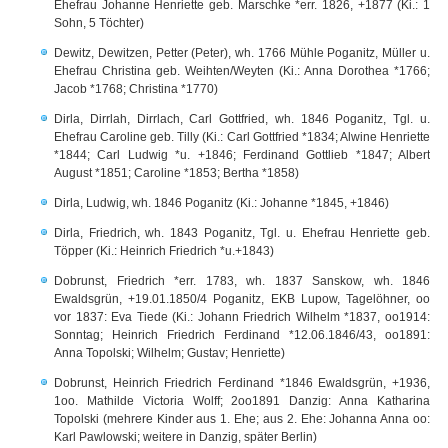
Ehefrau Johanne Henriette geb. Marschke *err. 1826, +1877 (Ki.: 1
Sohn, 5 Töchter)
Dewitz, Dewitzen, Petter (Peter), wh. 1766 Mühle Poganitz, Müller u.
Ehefrau Christina geb. Weihten/Weyten (Ki.: Anna Dorothea *1766;
Jacob *1768; Christina *1770)
Dirla, Dirrlah, Dirrlach, Carl Gottfried, wh. 1846 Poganitz, Tgl. u.
Ehefrau Caroline geb. Tilly (Ki.: Carl Gottfried *1834; Alwine Henriette
*1844; Carl Ludwig *u. +1846; Ferdinand Gottlieb *1847; Albert
August *1851; Caroline *1853; Bertha *1858)
Dirla, Ludwig, wh. 1846 Poganitz (Ki.: Johanne *1845, +1846)
Dirla, Friedrich, wh. 1843 Poganitz, Tgl. u. Ehefrau Henriette geb.
Töpper (Ki.: Heinrich Friedrich *u.+1843)
Dobrunst, Friedrich *err. 1783, wh. 1837 Sanskow, wh. 1846
Ewaldsgrün, +19.01.1850/4 Poganitz, EKB Lupow, Tagelöhner, oo
vor 1837: Eva Tiede (Ki.: Johann Friedrich Wilhelm *1837, oo1914:
Sonntag; Heinrich Friedrich Ferdinand *12.06.1846/43, oo1891:
Anna Topolski; Wilhelm; Gustav; Henriette)
Dobrunst, Heinrich Friedrich Ferdinand *1846 Ewaldsgrün, +1936,
1oo. Mathilde Victoria Wolff; 2oo1891 Danzig: Anna Katharina
Topolski (mehrere Kinder aus 1. Ehe; aus 2. Ehe: Johanna Anna oo:
Karl Pawlowski; weitere in Danzig, später Berlin)