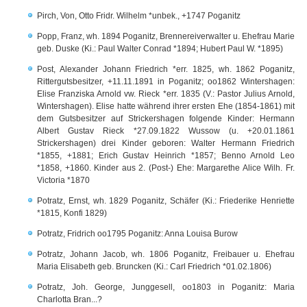
Pirch, Von, Otto Fridr. Wilhelm *unbek., +1747 Poganitz
Popp, Franz, wh. 1894 Poganitz, Brennereiverwalter u. Ehefrau Marie
geb. Duske (Ki.: Paul Walter Conrad *1894; Hubert Paul W. *1895)
Post, Alexander Johann Friedrich *err. 1825, wh. 1862 Poganitz,
Rittergutsbesitzer, +11.11.1891 in Poganitz; oo1862 Wintershagen:
Elise Franziska Arnold vw. Rieck *err. 1835 (V.: Pastor Julius Arnold,
Wintershagen). Elise hatte während ihrer ersten Ehe (1854-1861) mit
dem Gutsbesitzer auf Strickershagen folgende Kinder: Hermann
Albert Gustav Rieck *27.09.1822 Wussow (u. +20.01.1861
Strickershagen) drei Kinder geboren: Walter Hermann Friedrich
*1855, +1881; Erich Gustav Heinrich *1857; Benno Arnold Leo
*1858, +1860. Kinder aus 2. (Post-) Ehe: Margarethe Alice Wilh. Fr.
Victoria *1870
Potratz, Ernst, wh. 1829 Poganitz, Schäfer (Ki.: Friederike Henriette
*1815, Konfi 1829)
Potratz, Fridrich oo1795 Poganitz: Anna Louisa Burow
Potratz, Johann Jacob, wh. 1806 Poganitz, Freibauer u. Ehefrau
Maria Elisabeth geb. Bruncken (Ki.: Carl Friedrich *01.02.1806)
Potratz, Joh. George, Junggesell, oo1803 in Poganitz: Maria
Charlotta Bran...?