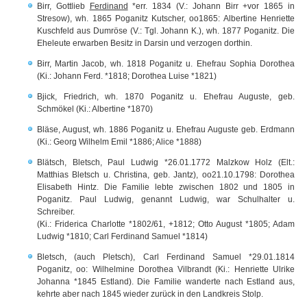
Birr, Gottlieb
Ferdinand
*err. 1834 (V.: Johann Birr +vor 1865 in
Stresow), wh. 1865 Poganitz Kutscher, oo1865: Albertine Henriette
Kuschfeld aus Dumröse (V.: Tgl. Johann K.), wh. 1877 Poganitz. Die
Eheleute erwarben Besitz in Darsin und verzogen dorthin.
Birr, Martin Jacob, wh. 1818 Poganitz u. Ehefrau Sophia Dorothea
(Ki.: Johann Ferd. *1818; Dorothea Luise *1821)
Bjick, Friedrich, wh. 1870 Poganitz u. Ehefrau Auguste, geb.
Schmökel (Ki.: Albertine *1870)
Bläse, August, wh. 1886 Poganitz u. Ehefrau Auguste geb. Erdmann
(Ki.: Georg Wilhelm Emil *1886; Alice *1888)
Blätsch, Bletsch, Paul Ludwig *26.01.1772 Malzkow Holz (Elt.:
Matthias Bletsch u. Christina, geb. Jantz), oo21.10.1798: Dorothea
Elisabeth Hintz. Die Familie lebte zwischen 1802 und 1805 in
Poganitz. Paul Ludwig, genannt Ludwig, war Schulhalter u.
Schreiber.
(Ki.: Friderica Charlotte *1802/61, +1812; Otto August *1805; Adam
Ludwig *1810; Carl Ferdinand Samuel *1814)
Bletsch, (auch Pletsch), Carl Ferdinand Samuel *29.01.1814
Poganitz, oo: Wilhelmine Dorothea Vilbrandt (Ki.: Henriette Ulrike
Johanna *1845 Estland). Die Familie wanderte nach Estland aus,
kehrte aber nach 1845 wieder zurück in den Landkreis Stolp.