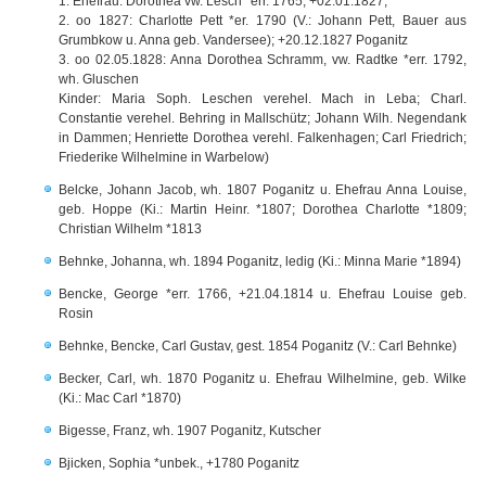
1. Ehefrau: Dorothea vw. Lesch *err. 1765, +02.01.1827;
2. oo 1827: Charlotte Pett *er. 1790 (V.: Johann Pett, Bauer aus
Grumbkow u. Anna geb. Vandersee); +20.12.1827 Poganitz
3. oo 02.05.1828: Anna Dorothea Schramm, vw. Radtke *err. 1792,
wh. Gluschen
Kinder: Maria Soph. Leschen verehel. Mach in Leba; Charl.
Constantie verehel. Behring in Mallschütz; Johann Wilh. Negendank
in Dammen; Henriette Dorothea verehl. Falkenhagen; Carl Friedrich;
Friederike Wilhelmine in Warbelow)
Belcke, Johann Jacob, wh. 1807 Poganitz u. Ehefrau Anna Louise,
geb. Hoppe (Ki.: Martin Heinr. *1807; Dorothea Charlotte *1809;
Christian Wilhelm *1813
Behnke, Johanna, wh. 1894 Poganitz, ledig (Ki.: Minna Marie *1894)
Bencke, George *err. 1766, +21.04.1814 u. Ehefrau Louise geb.
Rosin
Behnke, Bencke, Carl Gustav, gest. 1854 Poganitz (V.: Carl Behnke)
Becker, Carl, wh. 1870 Poganitz u. Ehefrau Wilhelmine, geb. Wilke
(Ki.: Mac Carl *1870)
Bigesse, Franz, wh. 1907 Poganitz, Kutscher
Bjicken, Sophia *unbek., +1780 Poganitz