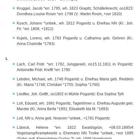
Kruggel, Jacob *err. 1795, wh. 1823 Grapitz, Schäferknecht, oo1823:
Dorothea Louise Rosin *err. 1798 (V.: Martin Rosin, +vor 1820)
Kusch, Johann *unbek., wh. 1812 Poganitz u. Ehefrau NN (Ki.: Joh.
Fri. *err. 1808, +1812)
Kujels, Lorenz, wh. 1783 Poganitz u. Catharina geb. Gohren (Ki.:
Anna Charlotte *1783)
L
Lach, Carl Fridr. *err. 1782, Junggesell, oo15.11.1811 in Poganitz:
Antoinette Fridr. Krefft *err. 1790
Lebden, Michael, wh. 1748 Poganitz u. Ehefrau Maria geb. Reddels
(Ki.: Maria *1748; Christian *1755; Sophia *1760)
Liedtke, Joh. Gottfr., oo1802 in Mühle Poganitz: Eva Sophia Tylli
Loll, Eduard, wh. 1891 Poganitz, Tagelöhner u. Ehefrau Auguste geb.
Marzke (Ki.: Anna Berta *1891; Elisabeth Ida M. *1893)
Loll, NN u. Anna geb. Nowcen *unbek., +1781 Poganitz
Lübeck, Helene *err. 1822 Ewaldsgrün, +08.03.1895/4
Vogelsang/Krampkewitz u. Ehemann NN Troike *unbek., +vor 1895
(Sohn: evtl. Kleingärtner Gustav Tr. wh. 1895 Vogelsang)