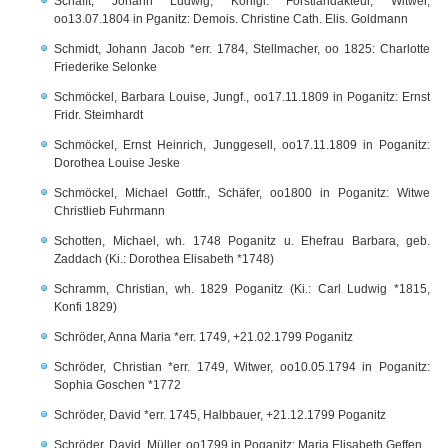
Schafft, Johann Ludwig, Königl. Forstlandakteur, Witwer,
oo13.07.1804 in Pganitz: Demois. Christine Cath. Elis. Goldmann
Schmidt, Johann Jacob *err. 1784, Stellmacher, oo 1825: Charlotte
Friederike Selonke
Schmöckel, Barbara Louise, Jungf., oo17.11.1809 in Poganitz: Ernst
Fridr. Steimhardt
Schmöckel, Ernst Heinrich, Junggesell, oo17.11.1809 in Poganitz:
Dorothea Louise Jeske
Schmöckel, Michael Gottfr., Schäfer, oo1800 in Poganitz: Witwe
Christlieb Fuhrmann
Schotten, Michael, wh. 1748 Poganitz u. Ehefrau Barbara, geb.
Zaddach (Ki.: Dorothea Elisabeth *1748)
Schramm, Christian, wh. 1829 Poganitz (Ki.: Carl Ludwig *1815,
Konfi 1829)
Schröder, Anna Maria *err. 1749, +21.02.1799 Poganitz
Schröder, Christian *err. 1749, Witwer, oo10.05.1794 in Poganitz:
Sophia Goschen *1772
Schröder, David *err. 1745, Halbbauer, +21.12.1799 Poganitz
Schröder, David, Müller, oo1799 in Poganitz: Maria Elisabeth Geffen