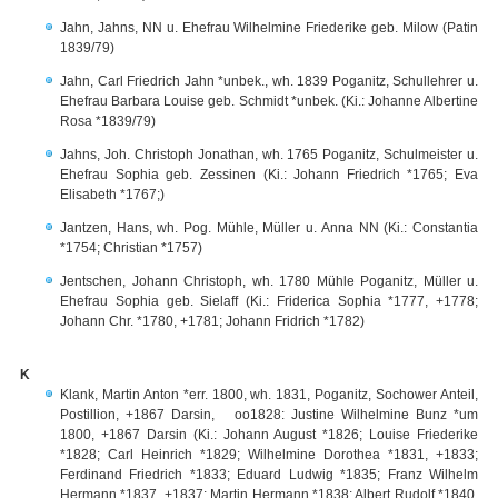
Jahn, Jahns, NN u. Ehefrau Wilhelmine Friederike geb. Milow (Patin
1839/79)
Jahn, Carl Friedrich Jahn *unbek., wh. 1839 Poganitz, Schullehrer u.
Ehefrau Barbara Louise geb. Schmidt *unbek. (Ki.: Johanne Albertine
Rosa *1839/79)
Jahns, Joh. Christoph Jonathan, wh. 1765 Poganitz, Schulmeister u.
Ehefrau Sophia geb. Zessinen (Ki.: Johann Friedrich *1765; Eva
Elisabeth *1767;)
Jantzen, Hans, wh. Pog. Mühle, Müller u. Anna NN (Ki.: Constantia
*1754; Christian *1757)
Jentschen, Johann Christoph, wh. 1780 Mühle Poganitz, Müller u.
Ehefrau Sophia geb. Sielaff (Ki.: Friderica Sophia *1777, +1778;
Johann Chr. *1780, +1781; Johann Fridrich *1782)
K
Klank, Martin Anton *err. 1800, wh. 1831, Poganitz, Sochower Anteil,
Postillion, +1867 Darsin, oo1828: Justine Wilhelmine Bunz *um
1800, +1867 Darsin (Ki.: Johann August *1826; Louise Friederike
*1828; Carl Heinrich *1829; Wilhelmine Dorothea *1831, +1833;
Ferdinand Friedrich *1833; Eduard Ludwig *1835; Franz Wilhelm
Hermann *1837, +1837; Martin Hermann *1838; Albert Rudolf *1840,