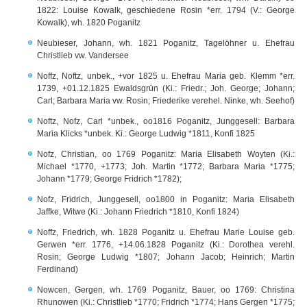
1822: Louise Kowalk, geschiedene Rosin *err. 1794 (V.: George
Kowalk), wh. 1820 Poganitz
Neubieser, Johann, wh. 1821 Poganitz, Tagelöhner u. Ehefrau
Christlieb vw. Vandersee
Noffz, Noftz, unbek., +vor 1825 u. Ehefrau Maria geb. Klemm *err.
1739, +01.12.1825 Ewaldsgrün (Ki.: Friedr.; Joh. George; Johann;
Carl; Barbara Maria vw. Rosin; Friederike verehel. Ninke, wh. Seehof)
Noftz, Nofz, Carl *unbek., oo1816 Poganitz, Junggesell: Barbara
Maria Klicks *unbek. Ki.: George Ludwig *1811, Konfi 1825
Nofz, Christian, oo 1769 Poganitz: Maria Elisabeth Woyten (Ki.:
Michael *1770, +1773; Joh. Martin *1772; Barbara Maria *1775;
Johann *1779; George Fridrich *1782);
Nofz, Fridrich, Junggesell, oo1800 in Poganitz: Maria Elisabeth
Jaffke, Witwe (Ki.: Johann Friedrich *1810, Konfi 1824)
Noffz, Friedrich, wh. 1828 Poganitz u. Ehefrau Marie Louise geb.
Gerwen *err. 1776, +14.06.1828 Poganitz (Ki.: Dorothea verehl.
Rosin; George Ludwig *1807; Johann Jacob; Heinrich; Martin
Ferdinand)
Nowcen, Gergen, wh. 1769 Poganitz, Bauer, oo 1769: Christina
Rhunowen (Ki.: Christlieb *1770; Fridrich *1774; Hans Gergen *1775;