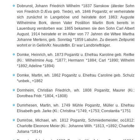
Dobrunst, Johann Friedrich Wilhelm *1837 Sanskow (ätester Sohn
von Friedrich D./Eva geb. Tiede), wh. 1846 Poganitz; er verheiratete
sich zunächst in Langeböse und heiratete dort 1863: Auguste
Wilhelmine Bork, deren Vater Postillon Martin Bork bereits in
Lauenburg verstorben war. 1865 bekamen sie den Sohn Carl Albert
August. 1914 heiratete er im Alter von 77 Jahren die Witwe Martha
Johanne Mertens, geb. Sonntag *1859 Labuhn. Zu diesem Zeitpunkt
wohnt er in Gellin/Kr. Neustettin. Er war Landbriefträger.
Domke, Heinrich, wh. 1873 Poganitz u. Ehefrau Karoline geb. Reifke
(Ki.: Wilhelmine Aug. *1877; Hermann *1884; Carl *1890; Wilhelm
*1892; Adeline *1894)
Domke, Martin, wh. 1862 Poganitz u. Ehefrau Caroline geb. Schulz
*unbek., +1862
Dornheim, Christian Friedrich, wh. 1808 Poganitz, Maurer (Ki.:
Dorothea Fridr. *1804, +1808)
Dumrhesen, Martin, wh. 1749 Mühle Poganitz, Müller u. Ehefrau
Elisabeth geb. Jarke (Ki.: Christina *1749, +1753; Constantia *1751
Dumröse, Michael, wh. 1812 Poganitz, Schmiedemeister, oo1812:
Charlotte Eleonore Meier (Ki.: Johanne Wilh. *1813, +1892; Charlotte
Juliana *1814)