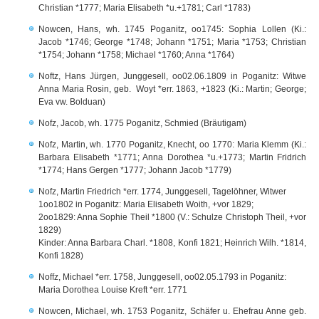
Christian *1777; Maria Elisabeth *u.+1781; Carl *1783)
Nowcen, Hans, wh. 1745 Poganitz, oo1745: Sophia Lollen (Ki.:
Jacob *1746; George *1748; Johann *1751; Maria *1753; Christian
*1754; Johann *1758; Michael *1760; Anna *1764)
Noftz, Hans Jürgen, Junggesell, oo02.06.1809 in Poganitz: Witwe
Anna Maria Rosin, geb. Woyt *err. 1863, +1823 (Ki.: Martin; George;
Eva vw. Bolduan)
Nofz, Jacob, wh. 1775 Poganitz, Schmied (Bräutigam)
Nofz, Martin, wh. 1770 Poganitz, Knecht, oo 1770: Maria Klemm (Ki.:
Barbara Elisabeth *1771; Anna Dorothea *u.+1773; Martin Fridrich
*1774; Hans Gergen *1777; Johann Jacob *1779)
Nofz, Martin Friedrich *err. 1774, Junggesell, Tagelöhner, Witwer
1oo1802 in Poganitz: Maria Elisabeth Woith, +vor 1829;
2oo1829: Anna Sophie Theil *1800 (V.: Schulze Christoph Theil, +vor
1829)
Kinder: Anna Barbara Charl. *1808, Konfi 1821; Heinrich Wilh. *1814,
Konfi 1828)
Noffz, Michael *err. 1758, Junggesell, oo02.05.1793 in Poganitz:
Maria Dorothea Louise Kreft *err. 1771
Nowcen, Michael, wh. 1753 Poganitz, Schäfer u. Ehefrau Anne geb.