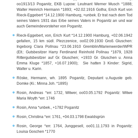
oo1913/13 Poganitz, EKB Lupow: Leutnant Werner Musch *1888;
Walter Heinrich Hermann *1893; +02.02.1916 Gotha; Erich Kurt von
Rieck-Eggebert *14.12.1900 Hamburg, +unbek. Er trat nach dem Tod
seines Vaters 1931 das Erbe seines Vaters in Poganitz an und war
auch Gemeindevorsteher von Poganitz.
Rieck-Eggebert, von, Erich Kurt *14.12.1900 Hamburg, +02.06.1942
gefallen, 15 km südl. Plezczenice, oo02.09.1930 Groß Gluschen:
Ingeborg Clara Pollnau *23.06.1910 Gremblin/Marienwerder/WPR
(Elt.: Gutsbesitzer Harry Ferdinand Reinhold Pollnau *1879, 1928
Rittergutsbesitzer auf Gr. Gluschen; +1933 Gr. Gluschen u. Anna
Emma Kluge *1857, +16.07.1900); Sie hatten 3 Kinder: Sigrid,
Walter u. Karin.
Röske, Hermann, wh. 1895 Poganitz, Deputant u.Auguste geb.
Domke (Ki.: Minna Joh. *1895)
Rosin, Andreas *err. 1732, Witwer, oo03.05.1792 Poganitz: Witwe
Maria Woyth *err. 1746
Rosin, Anna *unbek., +1782 Poganitz
Rosin, Christina *err. 1761, +04.03.1798 Ewaldsgrün
Rosin, George *err. 1764, Junggesell, oo01.11.1793 in Poganitz:
Louisa Goschen *1770