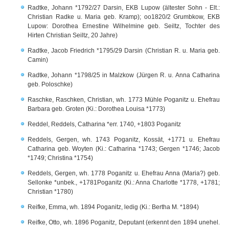
Radtke, Johann *1792/27 Darsin, EKB Lupow (ältester Sohn - Elt.:
Christian Radke u. Maria geb. Kramp); oo1820/2 Grumbkow, EKB
Lupow: Dorothea Ernestine Wilhelmine geb. Seiltz, Tochter des
Hirten Christian Seiltz, 20 Jahre)
Radtke, Jacob Friedrich *1795/29 Darsin (Christian R. u. Maria geb.
Camin)
Radtke, Johann *1798/25 in Malzkow (Jürgen R. u. Anna Catharina
geb. Poloschke)
Raschke, Raschken, Christian, wh. 1773 Mühle Poganitz u. Ehefrau
Barbara geb. Groten (Ki.: Dorothea Louisa *1773)
Reddel, Reddels, Catharina *err. 1740, +1803 Poganitz
Reddels, Gergen, wh. 1743 Poganitz, Kossät, +1771 u. Ehefrau
Catharina geb. Woyten (Ki.: Catharina *1743; Gergen *1746; Jacob
*1749; Christina *1754)
Reddels, Gergen, wh. 1778 Poganitz u. Ehefrau Anna (Maria?) geb.
Sellonke *unbek., +1781Poganitz (Ki.: Anna Charlotte *1778, +1781;
Christian *1780)
Reifke, Emma, wh. 1894 Poganitz, ledig (Ki.: Bertha M. *1894)
Reifke, Otto, wh. 1896 Poganitz, Deputant (erkennt den 1894 unehel.