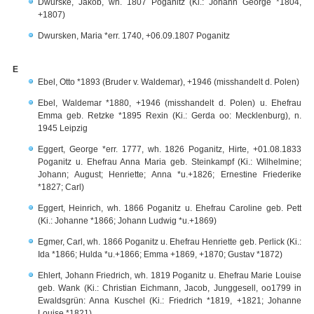
Dwurske, Jakob, wh. 1807 Poganitz (Ki.: Johann George *1804,
+1807)
Dwursken, Maria *err. 1740, +06.09.1807 Poganitz
E
Ebel, Otto *1893 (Bruder v. Waldemar), +1946 (misshandelt d. Polen)
Ebel, Waldemar *1880, +1946 (misshandelt d. Polen) u. Ehefrau
Emma geb. Retzke *1895 Rexin (Ki.: Gerda oo: Mecklenburg), n.
1945 Leipzig
Eggert, George *err. 1777, wh. 1826 Poganitz, Hirte, +01.08.1833
Poganitz u. Ehefrau Anna Maria geb. Steinkampf (Ki.: Wilhelmine;
Johann; August; Henriette; Anna *u.+1826; Ernestine Friederike
*1827; Carl)
Eggert, Heinrich, wh. 1866 Poganitz u. Ehefrau Caroline geb. Pett
(Ki.: Johanne *1866; Johann Ludwig *u.+1869)
Egmer, Carl, wh. 1866 Poganitz u. Ehefrau Henriette geb. Perlick (Ki.:
Ida *1866; Hulda *u.+1866; Emma +1869, +1870; Gustav *1872)
Ehlert, Johann Friedrich, wh. 1819 Poganitz u. Ehefrau Marie Louise
geb. Wank (Ki.: Christian Eichmann, Jacob, Junggesell, oo1799 in
Ewaldsgrün: Anna Kuschel (Ki.: Friedrich *1819, +1821; Johanne
Louise *1821)