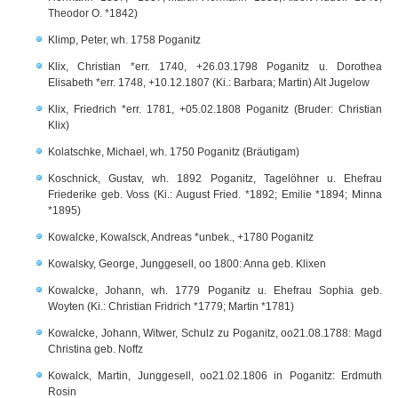
Theodor O. *1842)
Klimp, Peter, wh. 1758 Poganitz
Klix, Christian *err. 1740, +26.03.1798 Poganitz u. Dorothea
Elisabeth *err. 1748, +10.12.1807 (Ki.: Barbara; Martin) Alt Jugelow
Klix, Friedrich *err. 1781, +05.02.1808 Poganitz (Bruder: Christian
Klix)
Kolatschke, Michael, wh. 1750 Poganitz (Bräutigam)
Koschnick, Gustav, wh. 1892 Poganitz, Tagelöhner u. Ehefrau
Friederike geb. Voss (Ki.: August Fried. *1892; Emilie *1894; Minna
*1895)
Kowalcke, Kowalsck, Andreas *unbek., +1780 Poganitz
Kowalsky, George, Junggesell, oo 1800: Anna geb. Klixen
Kowalcke, Johann, wh. 1779 Poganitz u. Ehefrau Sophia geb.
Woyten (Ki.: Christian Fridrich *1779; Martin *1781)
Kowalcke, Johann, Witwer, Schulz zu Poganitz, oo21.08.1788: Magd
Christina geb. Noffz
Kowalck, Martin, Junggesell, oo21.02.1806 in Poganitz: Erdmuth
Rosin