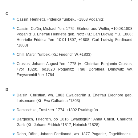
C
Cassin, Henrietta Friderica *unbek., +1808 Poganitz
Cassin, Coßin, Michael *err. 1775, Gärtner aus Wollin, +10.08.1808
Poganitz u. Ehefrau Henriette geb. Nofz (Ki.: Carl Ludwig **u.+1808;
Henriette Fridrica *err. 10.01.1807, +1808; Carl Ludwig Ferdinand
*1808)
Chill, Martin *unbek. (Ki.: Friedrich W. +1833)
Crusius, Johann August *err. 1778 (v.: Christian Benjamin Crusius,
+vor 1820), oo1820 Poganitz: Frau Dorothea Dringwitz vw.
Freyschmidt *err. 1784
D
Dalsin, Christian, wh. 1803 Ewaldsgrün u. Ehefrau Eleonore geb.
Leisemann (Ki.: Eva Catharina *1803)
Damaschke, Ernst *err. 1774, +1892 Ewaldsgrün
Dargusch, Friedrich, oo 1816 Ewaldsgrün: Anna Christ. Charlotta
Gartz (Ki.: Johann Fridrich *1817; Heinrich *1828)
Dehn, Dähn, Johann Ferdinand, wh. 1877 Poganitz, Tagelöhner u.