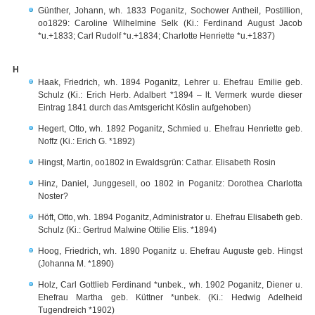
Günther, Johann, wh. 1833 Poganitz, Sochower Antheil, Postillion,
oo1829: Caroline Wilhelmine Selk (Ki.: Ferdinand August Jacob
*u.+1833; Carl Rudolf *u.+1834; Charlotte Henriette *u.+1837)
H
Haak, Friedrich, wh. 1894 Poganitz, Lehrer u. Ehefrau Emilie geb.
Schulz (Ki.: Erich Herb. Adalbert *1894 – lt. Vermerk wurde dieser
Eintrag 1841 durch das Amtsgericht Köslin aufgehoben)
Hegert, Otto, wh. 1892 Poganitz, Schmied u. Ehefrau Henriette geb.
Noffz (Ki.: Erich G. *1892)
Hingst, Martin, oo1802 in Ewaldsgrün: Cathar. Elisabeth Rosin
Hinz, Daniel, Junggesell, oo 1802 in Poganitz: Dorothea Charlotta
Noster?
Höft, Otto, wh. 1894 Poganitz, Administrator u. Ehefrau Elisabeth geb.
Schulz (Ki.: Gertrud Malwine Ottilie Elis. *1894)
Hoog, Friedrich, wh. 1890 Poganitz u. Ehefrau Auguste geb. Hingst
(Johanna M. *1890)
Holz, Carl Gottlieb Ferdinand *unbek., wh. 1902 Poganitz, Diener u.
Ehefrau Martha geb. Küttner *unbek. (Ki.: Hedwig Adelheid
Tugendreich *1902)