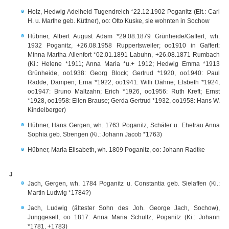
Holz, Hedwig Adelheid Tugendreich *22.12.1902 Poganitz (Elt.: Carl
H. u. Marthe geb. Küttner), oo: Otto Kuske, sie wohnten in Sochow
Hübner, Albert August Adam *29.08.1879 Grünheide/Gaffert, wh.
1932 Poganitz, +26.08.1958 Ruppertsweiler; oo1910 in Gaffert:
Minna Martha Allenfort *02.01.1891 Labuhn, +26.08.1871 Rumbach
(Ki.: Helene *1911; Anna Maria *u.+ 1912; Hedwig Emma *1913
Grünheide, oo1938: Georg Block; Gertrud *1920, oo1940: Paul
Radde, Dampen; Erna *1922, oo1941: Willi Dähne; Elsbeth *1924,
oo1947: Bruno Maltzahn; Erich *1926, oo1956: Ruth Kreft; Ernst
*1928, oo1958: Ellen Brause; Gerda Gertrud *1932, oo1958: Hans W.
Kindelberger)
Hübner, Hans Gergen, wh. 1763 Poganitz, Schäfer u. Ehefrau Anna
Sophia geb. Strengen (Ki.: Johann Jacob *1763)
Hübner, Maria Elisabeth, wh. 1809 Poganitz, oo: Johann Radtke
J
Jach, Gergen, wh. 1784 Poganitz u. Constantia geb. Sielaffen (Ki.:
Martin Ludwig *1784?)
Jach, Ludwig (ältester Sohn des Joh. George Jach, Sochow),
Junggesell, oo 1817: Anna Maria Schultz, Poganitz (Ki.: Johann
*1781, +1783)