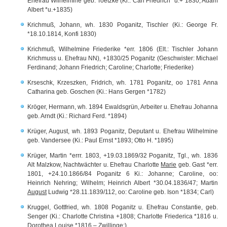
Ehefrau Wilhelmine geb. Toetzke (Ki.: Carl Friedrich *u.+ 1830; Adam
Albert *u.+1835)
Krichmuß, Johann, wh. 1830 Poganitz, Tischler (Ki.: George Fr.
*18.10.1814, Konfi 1830)
Krichmuß, Wilhelmine Friederike *err. 1806 (Elt.: Tischler Johann
Krichmuss u. Ehefrau NN), +1830/25 Poganitz (Geschwister: Michael
Ferdinand; Johann Friedrich; Caroline; Charlotte; Friederike)
Krseschk, Krzeszken, Fridrich, wh. 1781 Poganitz, oo 1781 Anna
Catharina geb. Goschen (Ki.: Hans Gergen *1782)
Kröger, Hermann, wh. 1894 Ewaldsgrün, Arbeiter u. Ehefrau Johanna
geb. Arndt (Ki.: Richard Ferd. *1894)
Krüger, August, wh. 1893 Poganitz, Deputant u. Ehefrau Wilhelmine
geb. Vandersee (Ki.: Paul Ernst *1893; Otto H. *1895)
Krüger, Martin *errr. 1803, +19.03.1869/32 Poganitz, Tgl., wh. 1836
Alt Malzkow, Nachtwächter u. Ehefrau Charlotte
Marie
geb. Gast *err.
1801, +24.10.1866/84 Poganitz 6 Ki.: Johanne; Caroline, oo:
Heinrich Nehring; Wilhelm; Heinrich Albert *30.04.1836/47; Martin
August
Ludwig *28.11.1839/112, oo: Caroline geb. Ison *1834; Carl)
Kruggel, Gottfried, wh. 1808 Poganitz u. Ehefrau Constantie, geb.
Senger (Ki.: Charlotte Christina +1808; Charlotte Friederica *1816 u.
Dorothea Louise *1816 – Zwillinge;)