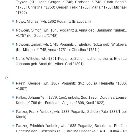
Teyken (Ki.: Hans Gergen *1746; Christian *1748; Clara Sophia
*1753; Christina *1753; Gergen Felix *1756; Maria *1758; Michael
*1760)
Nowc, Michael, wh. 1862 Poganitz (Bräutigam)
Nowcen, Simon, wh. 1848 Poganitz u. Anna geb. Baumann *unbek.,
+1757 (Ki.: Sophia *1748)
Nowcen, Ziman, wh. 1745 Poganitz u. Ehefrau Nofza geb. Wilzkowa
(Ki.: Michael *1745; Anna *1751 u. Christina *1751; )
Noffz, Wilhelm, wh. 1891 Poganitz, Schuhmachermeister u. Ehefrau
Johanna geb. Arndt (Ki.: Albert Carl *1891)
P
Paeth, George, wh. 1807 Poganitz (Ki.: Louisa Henrietta *1806,
+1807)
Pallas, Johann *err. 1779, 1oo1 unbek.; 2oo 1820: Dorothea Louise
Kriehn *1788 (Ki.: Ferdinand August *1808, Konfi 1822)
Panzer, Franz *unbek., wh. 1837 Poganitz, Schulz (Pate 1837/1 bei
Klank)
Panzer, Friedrich *unbek., wh. 1838 Poganitz, Schulze u. Ehefrau
Christine geb. Goschnick (Ki.: Caroline Friederike *14.01.1838/4 – P.: