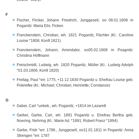
F
Fischer, Fircker, Johann Friedrich, Junggesell, oo 08.01.1808 in
Poganitz: Maria Elis. Ficken
Franckenstein, Christian, wh. 1821 Poganitz, Pächter (Ki.: Caroline
Louise *1808, Konfi 1821)
Franckenstein, Johann, Arrendator, oo05.02.1808 in Poagnitz:
Christina Höffmann
Freischmidt, Ludwig, wh. 1820 Poganitz, Müller (Ki.: Ludwig Adolph
*01.03.1806, Konfi 1820)
Freitag, Paul *err. 1775, +11.12.1830 Poganitz u. Ehefrau Louise geb.
Pokriefke (Ki.: Michael; Christian; Henriette; Constanze)
G
Gabei, Carl *unbek., wh. Poganitz, +1814 im Lazarett
Garbei, Garbe, Carl, wh. 1891 Poganitz u. Ehefrau Bertha geb.
Noering, Nehring (Ki.: Marie Ad. *1891; Robert Franz *1894)
Garbe, Fridr *err. 1786., Junggesell, oo11.01.1811 in Poganitz: Anna
Strengen *err. 1787