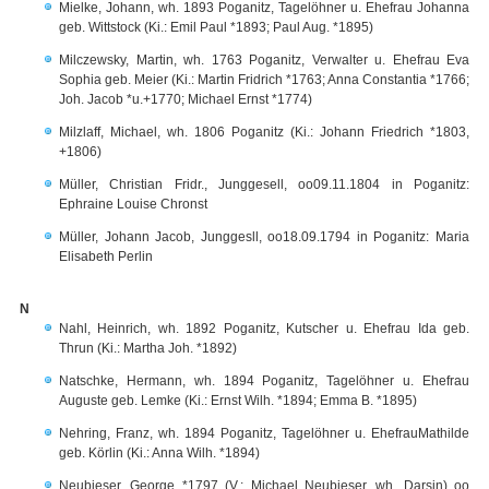
Mielke, Johann, wh. 1893 Poganitz, Tagelöhner u. Ehefrau Johanna
geb. Wittstock (Ki.: Emil Paul *1893; Paul Aug. *1895)
Milczewsky, Martin, wh. 1763 Poganitz, Verwalter u. Ehefrau Eva
Sophia geb. Meier (Ki.: Martin Fridrich *1763; Anna Constantia *1766;
Joh. Jacob *u.+1770; Michael Ernst *1774)
Milzlaff, Michael, wh. 1806 Poganitz (Ki.: Johann Friedrich *1803,
+1806)
Müller, Christian Fridr., Junggesell, oo09.11.1804 in Poganitz:
Ephraine Louise Chronst
Müller, Johann Jacob, Junggesll, oo18.09.1794 in Poganitz: Maria
Elisabeth Perlin
N
Nahl, Heinrich, wh. 1892 Poganitz, Kutscher u. Ehefrau Ida geb.
Thrun (Ki.: Martha Joh. *1892)
Natschke, Hermann, wh. 1894 Poganitz, Tagelöhner u. Ehefrau
Auguste geb. Lemke (Ki.: Ernst Wilh. *1894; Emma B. *1895)
Nehring, Franz, wh. 1894 Poganitz, Tagelöhner u. EhefrauMathilde
geb. Körlin (Ki.: Anna Wilh. *1894)
Neubieser, George *1797 (V.: Michael Neubieser, wh. Darsin) oo