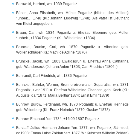
Borowski, Herbert, wh. 1939 Poganitz
Bösen, Anna Elisabeth, wh. Mühle Poganitz (Nichte des Müllers)
*unbek., +1748 (Ki.: Johann Ludewig *1748). Als Vater ist Lieutnant
von Kleist angegeben.
Braun, Carl, wh. 1834 Poganitz u. Ehefrau Eleonore geb. Müller
*unbek., +1834 Poganitz (Ki.: Wilhelmine +1834)
Bruncke, Brunke, Carl, wh. 1870 Poganitz u. Albertine geb.
Wollenschläger (Ki.: Mathilde Adline *1870)
Bruncke, Jacob, wh. 1803 Ewaldsgrün u. Ehefrau Anna Catharina
geb. Wanderseck (Johann Anton *1803; Carl Friedrich *1806; )
Buhrandt, Carl Friedrich, wh. 1836 Poganitz
Buhrcke, Buhrke, Werner, Brennereiverwalter, Separatist, wh. 1871
Poganitz, +vor 1911 u. Ehefrau Wilhelmine Charlotte, geb. Koch (Ki.:
Auguste Ida *1871; Maria Bertha*1874; Ernst Emil *1879)
Buhrow, Burow, Ferdinand, wh. 1870 Poganitz u. Ehefrau Henriette
geb. Wittenberg (Ki.: Franz Heinrich *1870; Gustav *1873)
Buhrow, Emanuel *err. 1734, +16.09.1807 Poganitz
Burzlaff, Julius Hermann Johann *err. 1877, wh. Poganitz, Schmied,
oo1903: Emma Luise Zoldan *err. 1877 (V.: Kutscher Wilhelm Zoldan)