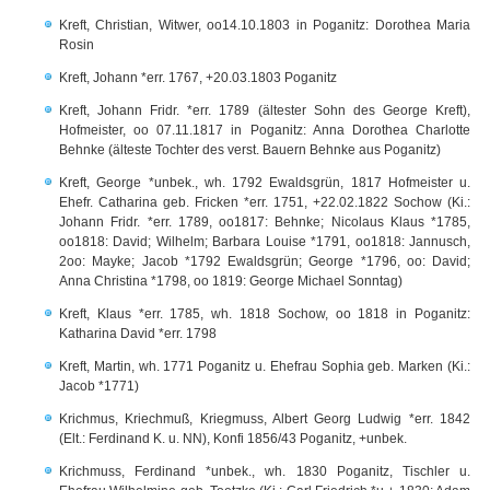
Kreft, Christian, Witwer, oo14.10.1803 in Poganitz: Dorothea Maria
Rosin
Kreft, Johann *err. 1767, +20.03.1803 Poganitz
Kreft, Johann Fridr. *err. 1789 (ältester Sohn des George Kreft),
Hofmeister, oo 07.11.1817 in Poganitz: Anna Dorothea Charlotte
Behnke (älteste Tochter des verst. Bauern Behnke aus Poganitz)
Kreft, George *unbek., wh. 1792 Ewaldsgrün, 1817 Hofmeister u.
Ehefr. Catharina geb. Fricken *err. 1751, +22.02.1822 Sochow (Ki.:
Johann Fridr. *err. 1789, oo1817: Behnke; Nicolaus Klaus *1785,
oo1818: David; Wilhelm; Barbara Louise *1791, oo1818: Jannusch,
2oo: Mayke; Jacob *1792 Ewaldsgrün; George *1796, oo: David;
Anna Christina *1798, oo 1819: George Michael Sonntag)
Kreft, Klaus *err. 1785, wh. 1818 Sochow, oo 1818 in Poganitz:
Katharina David *err. 1798
Kreft, Martin, wh. 1771 Poganitz u. Ehefrau Sophia geb. Marken (Ki.:
Jacob *1771)
Krichmus, Kriechmuß, Kriegmuss, Albert Georg Ludwig *err. 1842
(Elt.: Ferdinand K. u. NN), Konfi 1856/43 Poganitz, +unbek.
Krichmuss, Ferdinand *unbek., wh. 1830 Poganitz, Tischler u.