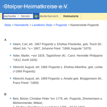
Navigation
überspringen
Sitemap
Kontakt
Impressum
Datenschutz
Startseite
Verein
Mitgliederbereich
Heimatorte
Familienforschung
Personen
Service
Registrieren
Stolp
Heimatorte
Landkreis Stolp
Poganitz
Namensliste Poganitz
Login
A
Adam, Carl, wh. 1867 Poganitz u. Ehefrau Friederike, geb. Tosch (Ki.:
Albert Joh. *u.+ 1867; Johanne Fried. *1868; Auguste *1870)
Adler, Martin, +vor 1826, Tagelöhner (Ki.: Carol. Henriette Philippine
*1812, Konfi 1826)
Albrecht, August, wh. 1866 Poganitz u. Ehefrau Albertine, geb. Lenke
(+1866 Poganitz)
Albrecht, August, wh. 1869 Poganitz u. Amalie geb. Brüggemann (Ki.:
Franz Friedr. *1869)
B
Belz, Belzer, Christian Peter *err. 1776, wh. Poganitz, Zimmermann u.
Mühlenmeister, Witwer;