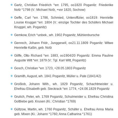
Gartz, Christian Friedrich *err. 1795, oo1820 Poganitz: Friederike
Nofz *1798 (V.: Michael Nofz, +vor 1820, Sochow)
Geffe, Carl *err. 1786, Schmied, Unteroffizier, oo1819: Henriette
Louise Kruggel *err. 1804 (V.: einzige Tochter des Schäfers Michael
Kruggel, wh. Poganitz)
Gemkow, Erich *unbek., wh. 1902 Poganitz, Mühlenbursche
Genrech, Johann Fridr., Junggesell, oo21.11.1809 Poganitz: Witwe
Henriette Kaßin, geb. Nofz
Gliffe, Otto Richard *err. 1883, oo1904/20 Poganitz: Emma Pauline
Auguste Witt *err. 1879 (V.: Tgl. Karl Witt, Poganitz)
Gosch, Christian *err. 1723, +28.05.1803 Poganitz
Gramith, August, wh. 1841 Poganitz, Müller u. Pate (1841/42)
Großlob, Johann Wilh., wh. 1829 Poganitz, Schachtmeister u.
Ehefrau Elisabeth geb. Sieckrack *err. 1774, +24.06.1829 Poganitz
Grulich, Peter, wh. 1769 Poganitz, Schulmeister u. Ehefrau Christina
Gottliebe geb. Krusen (Ki.: Christian *1769)
Gültzow, Martin, wh. 1760 Poganitz, Schäfer u. Ehefrau Anna Maria
geb. Mixen (Ki.: Johann *1760; Anna Catharina *1761)