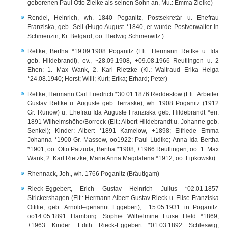
geborenen Paul Otto Zielke als seinen Sohn an, Mu.: Emma Zielke)
Rendel, Heinrich, wh. 1840 Poganitz, Postsekretär u. Ehefrau
Franziska, geb. Sell (Hugo August *1840, er wurde Postverwalter in
Schmenzin, Kr. Belgard, oo: Hedwig Schmerwitz )
Rettke, Bertha *19.09.1908 Poganitz (Elt.: Hermann Rettke u. Ida
geb. Hildebrandt), ev., ~28.09.1908, +09.08.1966 Reutlingen u. 2
Ehen: 1. Max Wank, 2. Karl Rietzke (Ki.: Waltraud Erika Helga
*24.08.1940; Horst; Willi; Kurt; Erika; Erhard; Peter)
Rettke, Hermann Carl Friedrich *30.01.1876 Reddestow (Elt.: Arbeiter
Gustav Rettke u. Auguste geb. Terraske), wh. 1908 Poganitz (1912
Gr. Runow) u. Ehefrau Ida Auguste Franziska geb. Hildebrandt *err.
1891 Wilhelmshöhe/Borreck (Elt.: Albert Hildebrandt u. Johanne geb.
Senkel); Kinder: Albert *1891 Kamelow, +1898; Elfriede Emma
Johanna *1900 Gr. Massow, oo1922: Paul Lüdtke; Anna Ida Bertha
*1901, oo: Otto Patzuda; Bertha *1908, +1966 Reutlingen, oo: 1. Max
Wank, 2. Karl Rietzke; Marie Anna Magdalena *1912, oo: Lipkowski)
Rhennack, Joh., wh. 1766 Poganitz (Bräutigam)
Rieck-Eggebert, Erich Gustav Heinrich Julius *02.01.1857
Strickershagen (Elt.: Hermann Albert Gustav Rieck u. Elise Franziska
Ottilie, geb. Arnold–genannt Eggebert); +15.05.1931 in Poganitz.
oo14.05.1891 Hamburg: Sophie Wilhelmine Luise Held *1869;
+1963 Kinder: Edith Rieck-Eggebert *01.03.1892 Schleswig,