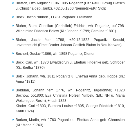
Bletsch, Otto August *11.06.1805 Poganitz (Elt.: Paul Ludwig Bletsch
u. Christina geb. Jantz), +02.05.1860 Niemietzke/Kr. Stolp
Block, Jacob *unbek., +1781 Poganitz, Freimann
Bluhm, Blum, Christian (Christlieb) Fridrich, wh. Poganitz, oo1798:
Wilhelmine Friderica Below (Ki.: Johann *1799; Carolina *1801)
Bluhm, Jacob *err. 1798, +20.12.1822 Poganitz, Knecht,
unverehelicht (Erbe: Bruder Johann Gottlieb Bluhm in Neu Karwen)
Bochert, Gustav *1866, wh. 1898 Poganitz, Diener
Bock, Carl, wh. 1870 Ewaldsgrün u. Ehefrau Friderike geb. Schröder
(Ki.: Bertha *1870)
Bölck, Johann, wh. 1811 Poganitz u. Ehefrau Anna geb. Hoppe (Ki.:
Anna *1811)
Bolduan, Johann *err. 1776, wh. Poganitz, Tagelöhner, +1820
Sochow, oo1803: Eva Christina Nofzen *unbek. (Elt.: NN u. Maria
Woiten geb. Rosin), +nach 1823.
Kinder: Carl *1803; Barbara Louise *1805; George Friedrich *1810,
Konfi 1824)
Borken, Martin, wh. 1763 Poganitz u. Ehefrau Anna geb. Chronsten
(Ki.: Maria *1763)