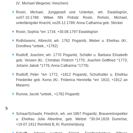
(V.: Michael Wegener, Vieschen)
Rosin, Michael, Junggesell und Untertan, wh. Ewaldsgrün,
oo07.10.1788: Witwe NN Potratz Rosin, Rohsin, Michael,
untertänigster Knecht, oo26.12.1789: Anna Catharina geb. Stricker
Rosin, Sophia *err. 1734, +30.08.1797 Ewaldsgrün
Rothilasens, Albrecht, wh. 1762 Poganitz, Weber u. Ehefrau (Ki.:
Dorothea *unbek., +1762)
Rudloff, Joachim, wh. 1770 Poganitz, Schäfer u. Barbara Elisabeth
geb. Vossen (Ki.: Christian Fridrich *1770; Joachim Gottfried *1773;
Johann Jakob *1776; Anna Catharina *1779)
Rudloff, Peter *err. 1772, +1812 Poganitz, Schulhalter u. Ehefrau
Friederike geb. Korss (Ki.: Friderica Henrietta *err. 1810, +1812 an
Masern)
Runow, Jacob *unbek., +1782 Poganitz
S
Schaar/Schaahr, Friedrich, wh. um 1867 Poganitz, Brauereiinspektor
u. Ehefrau Julie Albertine, geb. Wetzel *30.04.1828 Dumröse,
+19.07.1912 Reinfeld B, Kr. Rummelsburg