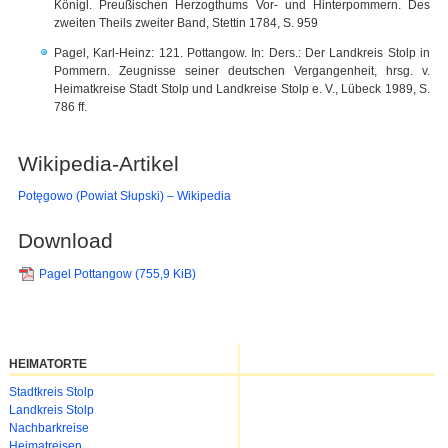
Königl. Preußischen Herzogthums Vor- und Hinterpommern. Des
zweiten Theils zweiter Band, Stettin 1784, S. 959
Pagel, Karl-Heinz: 121. Pottangow. In: Ders.: Der Landkreis Stolp in
Pommern. Zeugnisse seiner deutschen Vergangenheit, hrsg. v.
Heimatkreise Stadt Stolp und Landkreise Stolp e. V., Lübeck 1989, S.
786 ff.
Wikipedia-Artikel
Potęgowo (Powiat Słupski) – Wikipedia
Download
Pagel Pottangow
(755,9 KiB)
HEIMATORTE
Navigation
Stadtkreis Stolp
überspringen
Landkreis Stolp
Nachbarkreise
Heimatreisen