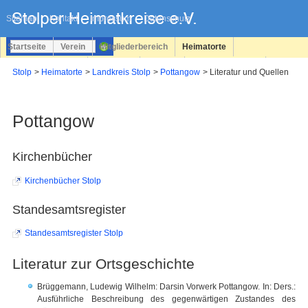
Navigation
überspringen
Sitemap
Kontakt
Impressum
Datenschutz
Startseite
Verein
Mitgliederbereich
Heimatorte
Familienforschung
Personen
Service
Registrieren
Stolp
Heimatorte
Landkreis Stolp
Pottangow
Literatur und Quellen
Login
Pottangow
Kirchenbücher
Kirchenbücher Stolp
Standesamtsregister
Standesamtsregister Stolp
Literatur zur Ortsgeschichte
Brüggemann, Ludewig Wilhelm: Darsin Vorwerk Pottangow. In: Ders.:
Ausführliche Beschreibung des gegenwärtigen Zustandes des