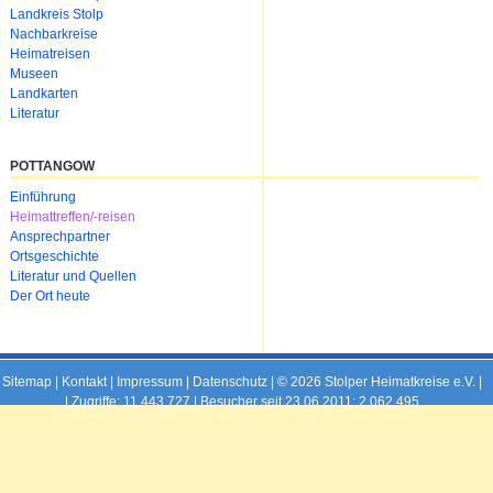
überspringen
Landkreis Stolp
Nachbarkreise
Heimatreisen
Museen
Landkarten
Literatur
POTTANGOW
Navigation
Einführung
überspringen
Heimattreffen/-reisen
Ansprechpartner
Ortsgeschichte
Literatur und Quellen
Der Ort heute
Sitemap
|
Kontakt
|
Impressum
|
Datenschutz
| © 2026 Stolper Heimatkreise e.V. |
|
Zugriffe: 11,443,727 | Besucher seit 23.06.2011: 2,062,495