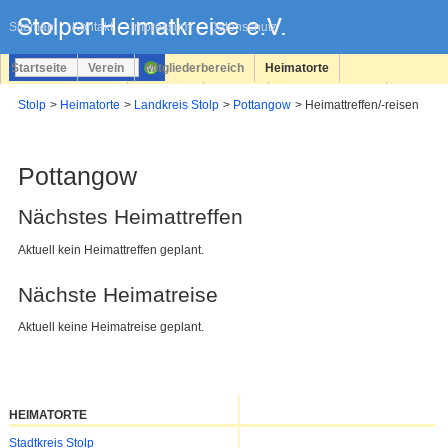
Navigation
überspringen
Sitemap
Kontakt
Impressum
Datenschutz
Startseite
Verein
Mitgliederbereich
Heimatorte
Familienforschung
Personen
Service
Registrieren
Stolp
Heimatorte
Landkreis Stolp
Pottangow
Heimattreffen/-reisen
Login
Pottangow
Nächstes Heimattreffen
Aktuell kein Heimattreffen geplant.
Nächste Heimatreise
Aktuell keine Heimatreise geplant.
HEIMATORTE
Navigation
Stadtkreis Stolp