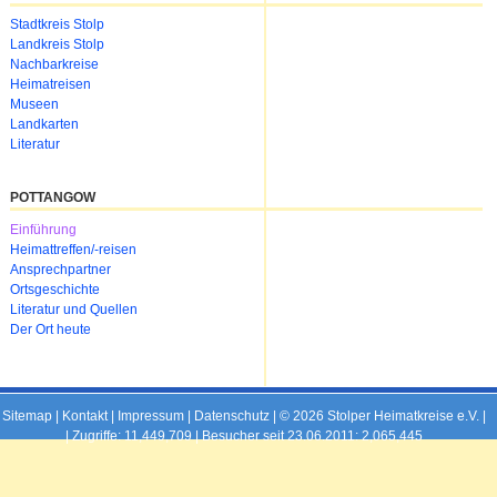
Navigation
Stadtkreis Stolp
überspringen
Landkreis Stolp
Nachbarkreise
Heimatreisen
Museen
Landkarten
Literatur
POTTANGOW
Navigation
Einführung
überspringen
Heimattreffen/-reisen
Ansprechpartner
Ortsgeschichte
Literatur und Quellen
Der Ort heute
Sitemap
|
Kontakt
|
Impressum
|
Datenschutz
| © 2026 Stolper Heimatkreise e.V. |
|
Zugriffe: 11,449,709 | Besucher seit 23.06.2011: 2,065,445