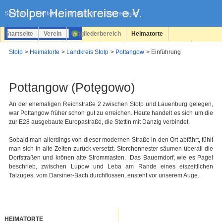
Navigation
überspringen
Sitemap
Kontakt
Impressum
Datenschutz
Startseite
Verein
Mitgliederbereich
Heimatorte
Familienforschung
Personen
Service
Registrieren
Stolp
Heimatorte
Landkreis Stolp
Pottangow
Einführung
Login
Pottangow (Potęgowo)
An der ehemaligen Reichstraße 2 zwischen Stolp und Lauenburg gelegen,
war Pottangow früher schon gut zu erreichen. Heute handelt es sich um die
zur E28 ausgebaute Europastraße, die Stettin mit Danzig verbindet.
Sobald man allerdings von dieser modernen Straße in den Ort abfährt, fühlt
man sich in alte Zeiten zurück versetzt. Storchennester säumen überall die
Dorfstraßen und krönen alte Strommasten. Das Bauerndorf, wie es Pagel
beschrieb, zwischen Lupow und Leba am Rande eines eiszeitlichen
Talzuges, vom Darsiner-Bach durchflossen, ensteht vor unserem Auge.
HEIMATORTE