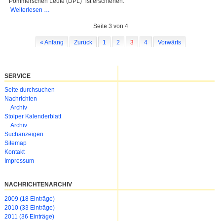
Pommerschen Leute (DPL)“ ist erschienen.
Neueste
Weiterlesen …
Ausgabe
Seite 3 von 4
„Die
Pommerschen
« Anfang
Zurück
1
2
3
4
Vorwärts
Leute“
erschienen
SERVICE
Navigation
Seite durchsuchen
überspringen
Nachrichten
Archiv
Stolper Kalenderblatt
Archiv
Suchanzeigen
Sitemap
Kontakt
Impressum
NACHRICHTENARCHIV
2009 (18 Einträge)
2010 (33 Einträge)
2011 (36 Einträge)