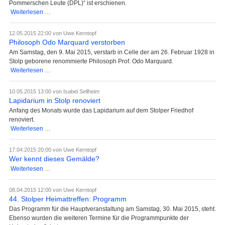
Pommerschen Leute (DPL)“ ist erschienen.
Neueste
Weiterlesen …
Ausgabe
„Die
12.05.2015 22:00
von Uwe Kerntopf
Pommerschen
Philosoph Odo Marquard verstorben
Leute“
Am Samstag, den 9. Mai 2015, verstarb in Celle der am 26. Februar 1928 in
erschienen
Stolp geborene renommierte Philosoph Prof. Odo Marquard.
Philosoph
Weiterlesen …
Odo
Marquard
10.05.2015 13:00
von Isabel Sellheim
verstorben
Lapidarium in Stolp renoviert
Anfang des Monats wurde das Lapidarium auf dem Stolper Friedhof
renoviert.
Lapidarium
Weiterlesen …
in
Stolp
17.04.2015 20:00
von Uwe Kerntopf
renoviert
Wer kennt dieses Gemälde?
Wer
Weiterlesen …
kennt
dieses
08.04.2015 12:00
von Uwe Kerntopf
Gemälde?
44. Stolper Heimattreffen: Programm
Das Programm für die Hauptveranstaltung am Samstag, 30. Mai 2015, steht.
Ebenso wurden die weiteren Termine für die Programmpunkte der