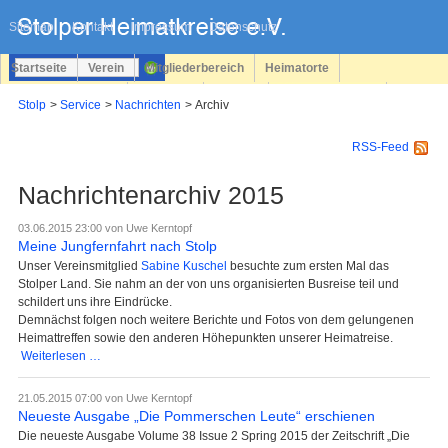
Navigation
überspringen
Sitemap
Kontakt
Impressum
Datenschutz
Startseite
Verein
Mitgliederbereich
Heimatorte
Familienforschung
Personen
Service
Registrieren
Stolp
Service
Nachrichten
Archiv
Login
RSS-Feed
Nachrichtenarchiv 2015
03.06.2015 23:00
von Uwe Kerntopf
Meine Jungfernfahrt nach Stolp
Unser Vereinsmitglied
Sabine Kuschel
besuchte zum ersten Mal das
Stolper Land. Sie nahm an der von uns organisierten Busreise teil und
schildert uns ihre Eindrücke.
Demnächst folgen noch weitere Berichte und Fotos von dem gelungenen
Heimattreffen sowie den anderen Höhepunkten unserer Heimatreise.
Meine
Weiterlesen …
Jungfernfahrt
nach
21.05.2015 07:00
von Uwe Kerntopf
Stolp
Neueste Ausgabe „Die Pommerschen Leute“ erschienen
Die neueste Ausgabe Volume 38 Issue 2 Spring 2015 der Zeitschrift „Die