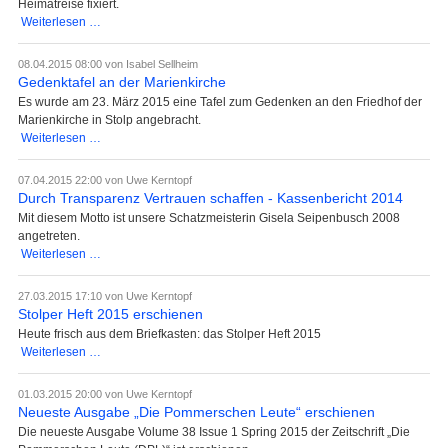
Heimatreise fixiert.
44.
Weiterlesen …
Stolper
Heimattreffen:
08.04.2015 08:00
von Isabel Sellheim
Programm
Gedenktafel an der Marienkirche
Es wurde am 23. März 2015 eine Tafel zum Gedenken an den Friedhof der
Marienkirche in Stolp angebracht.
Gedenktafel
Weiterlesen …
an
der
07.04.2015 22:00
von Uwe Kerntopf
Marienkirche
Durch Transparenz Vertrauen schaffen - Kassenbericht 2014
Mit diesem Motto ist unsere Schatzmeisterin Gisela Seipenbusch 2008
angetreten.
Durch
Weiterlesen …
Transparenz
Vertrauen
27.03.2015 17:10
von Uwe Kerntopf
schaffen
Stolper Heft 2015 erschienen
-
Heute frisch aus dem Briefkasten: das Stolper Heft 2015
Kassenbericht
Stolper
Weiterlesen …
2014
Heft
2015
01.03.2015 20:00
von Uwe Kerntopf
erschienen
Neueste Ausgabe „Die Pommerschen Leute“ erschienen
Die neueste Ausgabe Volume 38 Issue 1 Spring 2015 der Zeitschrift „Die