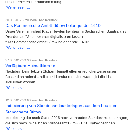
umfangreichen Literatursammlung.
Umfangreiche
Weiterlesen …
Büchersammlung
der
30.05.2017 22:00
von Uwe Kerntopf
Stolper
Das Pommerische Ambtt Bütow belangende. 1610
Heimatstube
Unser Vereinsmitglied Klaus Heyden hat dies im Sächsischen Staatsarchiv
überlassen
Dresden auf Vereinskosten digitalisieren lassen:
"Das Pommerische Ambtt Bütow belangende. 1610"
Das
Weiterlesen …
Pommerische
Ambtt
27.05.2017 23:30
von Uwe Kerntopf
Bütow
Verfügbare Heimatliteratur
belangende.
Nachdem beim letzten Stolper Heimattreffen erfreulicherweise unser
1610
Bestand an heimatkundlicher Literatur reduziert wurde, ist die Liste
aktualisert worden.
Verfügbare
Weiterlesen …
Heimatliteratur
12.05.2017 23:00
von Uwe Kerntopf
Indexierung von Standesamtsunterlagen aus dem heutigen
Standesamt Bütow
Indexierung der nach Stand 2016 noch vorhanden Standesamtsunterlagen,
die sich noch im heutigen Standesamt Bütow / USC Bytów befinden.
Indexierung
Weiterlesen …
von