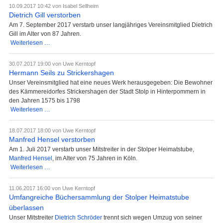
Vorstand
10.09.2017 10:42
von Isabel Sellheim
ist
Dietrich Gill verstorben
auch
Am 7. September 2017 verstarb unser langjähriges Vereinsmitglied Dietrich
der
Gill im Alter von 87 Jahren.
neue
Dietrich
Weiterlesen …
Gill
verstorben
30.07.2017 19:00
von Uwe Kerntopf
Hermann Seils zu Strickershagen
Unser Vereinsmitglied hat eine neues Werk herausgegeben: Die Bewohner
des Kämmereidorfes Strickershagen der Stadt Stolp in Hinterpommern in
den Jahren 1575 bis 1798
Hermann
Weiterlesen …
Seils
zu
18.07.2017 18:00
von Uwe Kerntopf
Strickershagen
Manfred Hensel verstorben
Am 1. Juli 2017 verstarb unser Mitstreiter in der Stolper Heimatstube,
Manfred Hensel
, im Alter von 75 Jahren in Köln.
Manfred
Weiterlesen …
Hensel
verstorben
11.06.2017 16:00
von Uwe Kerntopf
Umfangreiche Büchersammlung der Stolper Heimatstube
überlassen
Unser Mitstreiter
Dietrich Schröder
trennt sich wegen Umzug von seiner