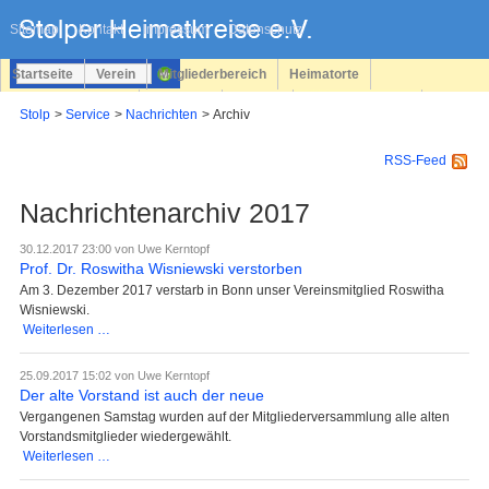
Navigation
überspringen
Sitemap
Kontakt
Impressum
Datenschutz
Startseite
Verein
Mitgliederbereich
Heimatorte
Familienforschung
Personen
Service
Registrieren
Stolp
Service
Nachrichten
Archiv
Login
RSS-Feed
Nachrichtenarchiv 2017
30.12.2017 23:00
von Uwe Kerntopf
Prof. Dr. Roswitha Wisniewski verstorben
Am 3. Dezember 2017 verstarb in Bonn unser Vereinsmitglied Roswitha
Wisniewski.
Prof.
Weiterlesen …
Dr.
Roswitha
25.09.2017 15:02
von Uwe Kerntopf
Wisniewski
Der alte Vorstand ist auch der neue
verstorben
Vergangenen Samstag wurden auf der Mitgliederversammlung alle alten
Vorstandsmitglieder wiedergewählt.
Der
Weiterlesen …
alte