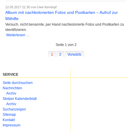
Standesamtsunterlagen
12.05.2017 21:30
von Uwe Kerntopf
aus
Album mit nachkolorierten Fotos und Postkarten – Aufruf zur
dem
Mithilfe
heutigen
Versuch, nicht benannte, per Hand nachkolorierte Fotos und Postkarten zu
Standesamt
identifizieren.
Bütow
Album
Weiterlesen …
mit
Seite 1 von 2
nachkolorierten
Fotos
1
2
Vorwärts
und
Postkarten
–
Aufruf
SERVICE
zur
Mithilfe
Navigation
Seite durchsuchen
überspringen
Nachrichten
Archiv
Stolper Kalenderblatt
Archiv
Suchanzeigen
Sitemap
Kontakt
Impressum