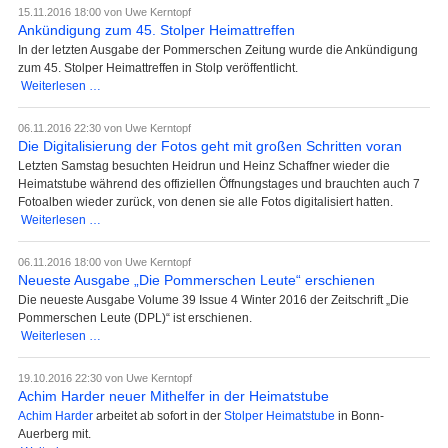
verstorben
15.11.2016 18:00
von Uwe Kerntopf
Ankündigung zum 45. Stolper Heimattreffen
In der letzten Ausgabe der Pommerschen Zeitung wurde die Ankündigung
zum 45. Stolper Heimattreffen in Stolp veröffentlicht.
Ankündigung
Weiterlesen …
zum
45.
06.11.2016 22:30
von Uwe Kerntopf
Stolper
Die Digitalisierung der Fotos geht mit großen Schritten voran
Heimattreffen
Letzten Samstag besuchten Heidrun und Heinz Schaffner wieder die
Heimatstube während des offiziellen Öffnungstages und brauchten auch 7
Fotoalben wieder zurück, von denen sie alle Fotos digitalisiert hatten.
Die
Weiterlesen …
Digitalisierung
der
06.11.2016 18:00
von Uwe Kerntopf
Fotos
Neueste Ausgabe „Die Pommerschen Leute“ erschienen
geht
Die neueste Ausgabe Volume 39 Issue 4 Winter 2016 der Zeitschrift „Die
mit
Pommerschen Leute (DPL)“ ist erschienen.
großen
Neueste
Weiterlesen …
Schritten
Ausgabe
voran
„Die
19.10.2016 22:30
von Uwe Kerntopf
Pommerschen
Achim Harder neuer Mithelfer in der Heimatstube
Leute“
Achim Harder
arbeitet ab sofort in der
Stolper Heimatstube
in Bonn-
erschienen
Auerberg mit.