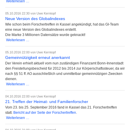
Achim
Weiterlesen …
Harder
neuer
05.10.2016 22:30
von Uwe Kerntopf
Mithelfer
Neue Version des Globalindexes
in
Wie schon beim Forschertreffen in Kassel angekündigt, hat das GI-Team
der
eine neue Version des Globalindexes erstellt.
Heimatstube
Die Marke 3 Millionen Datensätze wurde geknackt!
Neue
Weiterlesen …
Version
des
05.10.2016 22:00
von Uwe Kerntopf
Globalindexes
Gemeinnützigkeit erneut anerkannt
Der Verein erhielt aktuell vom nun zuständigen Finanzamt Bonn-Innenstadt
den Freistellungsbescheid für 2012 bis 2014 zur Körperschaftssteuer, da wir
nach §§ 51 ff. AO ausschließlich und unmittelbar gemeinnützigen Zwecken
dienen.
Gemeinnützigkeit
Weiterlesen …
erneut
anerkannt
04.10.2016 22:00
von Uwe Kerntopf
21. Treffen der Heimat- und Familienforscher
Vom 23. bis 25. September 2016 fand in Kassel das 21. Forschertreffen
statt.
Bericht auf der Seite der Forschertreffen
.
21.
Weiterlesen …
Treffen
der