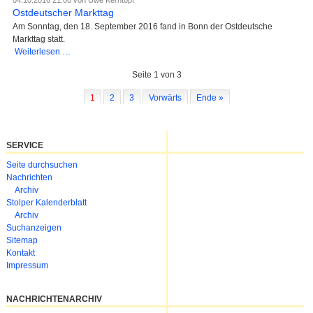
04.10.2016 21:00
von Uwe Kerntopf
Heimat-
Ostdeutscher Markttag
und
Am Sonntag, den 18. September 2016 fand in Bonn der Ostdeutsche
Familienforscher
Markttag statt.
Ostdeutscher
Weiterlesen …
Markttag
Seite 1 von 3
1
2
3
Vorwärts
Ende »
SERVICE
Navigation
Seite durchsuchen
überspringen
Nachrichten
Archiv
Stolper Kalenderblatt
Archiv
Suchanzeigen
Sitemap
Kontakt
Impressum
NACHRICHTENARCHIV