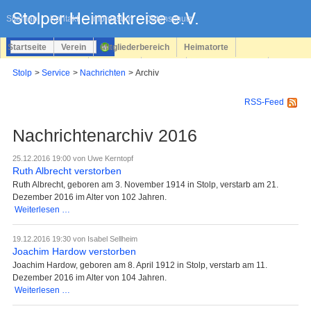
Navigation
überspringen
Sitemap
Kontakt
Impressum
Datenschutz
Startseite
Verein
Mitgliederbereich
Heimatorte
Familienforschung
Personen
Service
Registrieren
Stolp
Service
Nachrichten
Archiv
Login
RSS-Feed
Nachrichtenarchiv 2016
25.12.2016 19:00
von Uwe Kerntopf
Ruth Albrecht verstorben
Ruth Albrecht, geboren am 3. November 1914 in Stolp, verstarb am 21.
Dezember 2016 im Alter von 102 Jahren.
Ruth
Weiterlesen …
Albrecht
verstorben
19.12.2016 19:30
von Isabel Sellheim
Joachim Hardow verstorben
Joachim Hardow, geboren am 8. April 1912 in Stolp, verstarb am 11.
Dezember 2016 im Alter von 104 Jahren.
Joachim
Weiterlesen …
Hardow