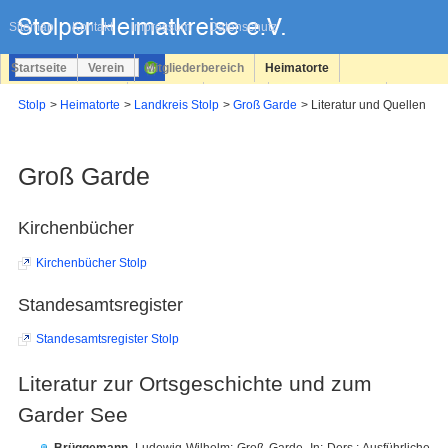
Navigation
überspringen
Sitemap
Kontakt
Impressum
Datenschutz
Startseite
Verein
Mitgliederbereich
Heimatorte
Familienforschung
Personen
Service
Registrieren
Stolp
Heimatorte
Landkreis Stolp
Groß Garde
Literatur und Quellen
Login
Groß Garde
Kirchenbücher
Kirchenbücher Stolp
Standesamtsregister
Standesamtsregister Stolp
Literatur zur Ortsgeschichte und zum
Garder See
Brüggemann
, Ludewig Wilhelm: Groß Garde. In: Ders.: Ausführliche