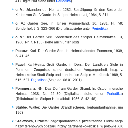
41 (Digitalisat siehe unter
Periodika
)
o. V
.: Urkunden der Heimat. 1282: Bestätigung für den Besitz der
Kirche von Groß Garde. In: Stolper Heimatblatt, 1964, S. 311
o. V
.: Garder See. In: Unser Pommerland, 16, 1931, H. 7/8;
Sonderheft 9, S. 323–366 (Digitalisat siehe unter
Periodika
)
o. V.
: Der Garder See. Sonderheft des Stolper Heimatblattes, 13,
1960, Nr. 7, R136 (siehe auch unter Jost)
Paetow
, Karl: Der Garder See. In: Heimatkalender Pommern, 1939,
S. 41–45
Pagel
, Karl-Heinz: Groß Garde. In: Ders.: Der Landkreis Stolp in
Pommern. Zeugnisse seiner deutschen Vergangenheit, hrsg. v.
Heimatkreise Stadt Stolp und Landkreise Stolp e. V., Lübeck 1989, S.
516–527;
Digitalisat
(Stolp.de, 06.01.2011)
Pommeranz
, NN: Das Dorf am Garder Strand. In: Ostpommersche
Heimat, 1938, Nr. 25–30 (Digitalisat siehe unter
Periodika
)
(Teilabdruck in: Stolper Heimatblatt, 1956, S. 42–48)
Stubbe
, Walter: Die Garder Strandfischerei, Tonbandaufnahme, um
1963
Szalewska
, Elżbieta: Zagospodarowanie przestrzenne i lokalizacja
nazw terenowych obszaru niziny gardneńsko-łebskiej w połowie XIX