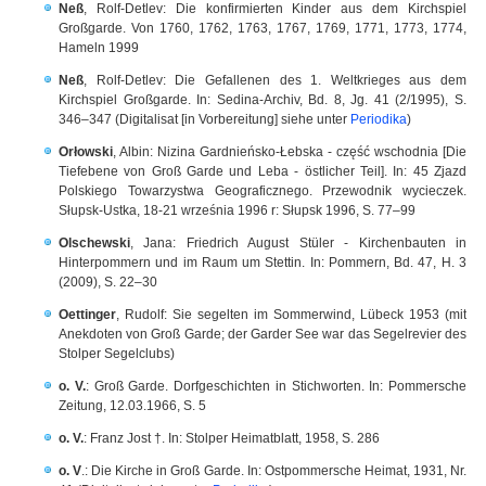
Neß
,
Rolf-Detlev: Die konfirmierten Kinder aus dem Kirchspiel
Großgarde. Von 1760, 1762, 1763, 1767, 1769, 1771, 1773, 1774,
Hameln 1999
Neß
, Rolf-Detlev: Die Gefallenen des 1. Weltkrieges aus dem
Kirchspiel Großgarde. In: Sedina-Archiv, Bd. 8, Jg. 41 (2/1995), S.
346–347 (Digitalisat [in Vorbereitung] siehe unter
Periodika
)
Orłowski
, Albin: Nizina Gardnieńsko-Łebska - część wschodnia [Die
Tiefebene von Groß Garde und Leba - östlicher Teil]. In: 45 Zjazd
Polskiego Towarzystwa Geograficznego. Przewodnik wycieczek.
Słupsk-Ustka, 18-21 września 1996 r: Słupsk 1996, S. 77–99
Olschewski
,
Jana: Friedrich August Stüler - Kirchenbauten in
Hinterpommern und im Raum um Stettin. In: Pommern, Bd. 47, H. 3
(2009), S. 22–30
Oettinger
, Rudolf: Sie segelten im Sommerwind, Lübeck 1953 (mit
Anekdoten von Groß Garde; der Garder See war das Segelrevier des
Stolper Segelclubs)
o. V.
: Groß Garde. Dorfgeschichten in Stichworten. In: Pommersche
Zeitung, 12.03.1966, S. 5
o. V.
: Franz Jost †. In: Stolper Heimatblatt, 1958, S. 286
o. V
.: Die Kirche in Groß Garde. In: Ostpommersche Heimat, 1931, Nr.