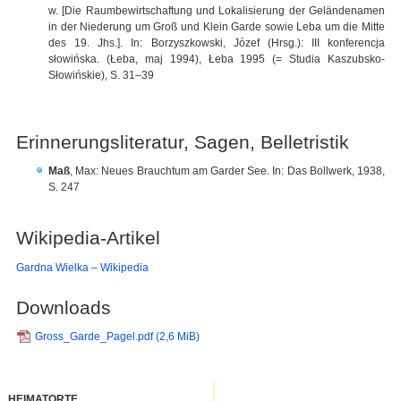
w. [Die Raumbewirtschaftung und Lokalisierung der Geländenamen
in der Niederung um Groß und Klein Garde sowie Leba um die Mitte
des 19. Jhs.]. In: Borzyszkowski, Józef (Hrsg.): III konferencja
słowińska. (Łeba, maj 1994), Łeba 1995 (= Studia Kaszubsko-
Słowińskie), S. 31–39
Erinnerungsliteratur, Sagen, Belletristik
Maß
, Max: Neues Brauchtum am Garder See. In: Das Bollwerk, 1938,
S. 247
Wikipedia-Artikel
Gardna Wielka – Wikipedia
Downloads
Gross_Garde_Pagel.pdf
(2,6 MiB)
HEIMATORTE