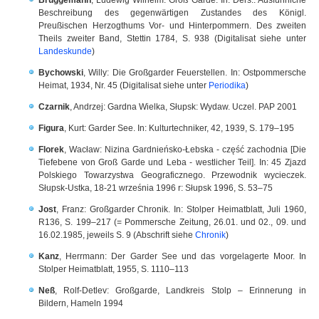
Beschreibung des gegenwärtigen Zustandes des Königl.
Preußischen Herzogthums Vor- und Hinterpommern. Des zweiten
Theils zweiter Band, Stettin 1784, S. 938 (Digitalisat siehe unter
Landeskunde
)
Bychowski
, Willy: Die Großgarder Feuerstellen. In: Ostpommersche
Heimat, 1934, Nr. 45 (Digitalisat siehe unter
Periodika
)
Czarnik
,
Andrzej: Gardna Wielka, Słupsk: Wydaw. Uczel. PAP 2001
Figura
, Kurt: Garder See. In: Kulturtechniker, 42, 1939, S. 179–195
Florek
, Wacław: Nizina Gardnieńsko-Łebska - część zachodnia [Die
Tiefebene von Groß Garde und Leba - westlicher Teil]. In: 45 Zjazd
Polskiego Towarzystwa Geograficznego. Przewodnik wycieczek.
Słupsk-Ustka, 18-21 września 1996 r: Słupsk 1996, S. 53–75
Jost
, Franz: Großgarder Chronik. In: Stolper Heimatblatt, Juli 1960,
R136, S. 199–217 (= Pommersche Zeitung, 26.01. und 02., 09. und
16.02.1985, jeweils S. 9 (Abschrift siehe
Chronik
)
Kanz
, Herrmann: Der Garder See und das vorgelagerte Moor. In
Stolper Heimatblatt, 1955, S. 1110–113
Neß
, Rolf-Detlev: Großgarde, Landkreis Stolp – Erinnerung in
Bildern, Hameln 1994