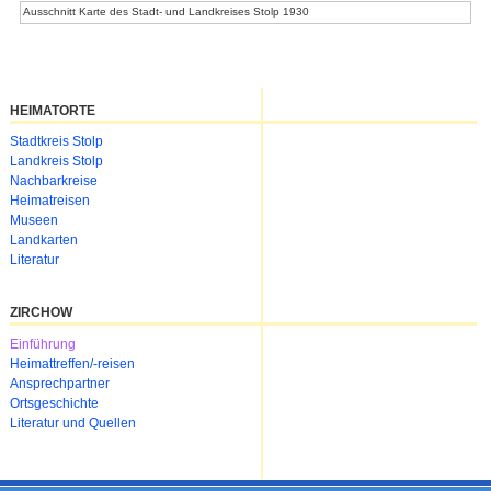
Ausschnitt Karte des Stadt- und Landkreises Stolp 1930
HEIMATORTE
Navigation
Stadtkreis Stolp
überspringen
Landkreis Stolp
Nachbarkreise
Heimatreisen
Museen
Landkarten
Literatur
ZIRCHOW
Navigation
Einführung
überspringen
Heimattreffen/-reisen
Ansprechpartner
Ortsgeschichte
Literatur und Quellen