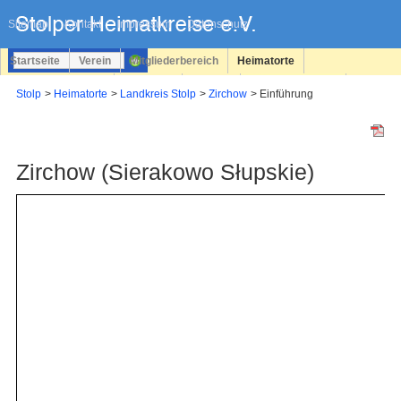
Navigation
überspringen
Sitemap
Kontakt
Impressum
Datenschutz
Startseite
Verein
Mitgliederbereich
Heimatorte
Familienforschung
Personen
Service
Registrieren
Stolp
Heimatorte
Landkreis Stolp
Zirchow
Einführung
Login
Zirchow (Sierakowo Słupskie)