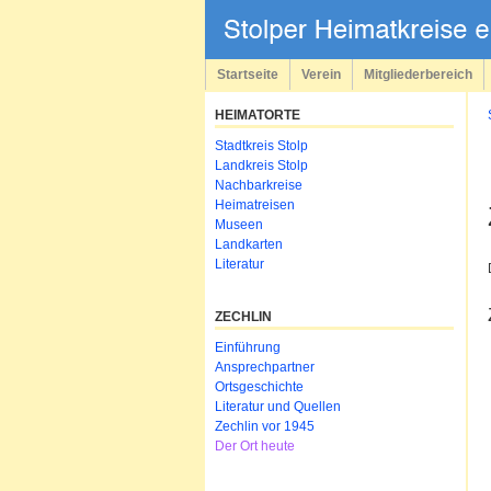
Navigation
überspringen
Startseite
Verein
Mitgliederbereich
HEIMATORTE
Navigation
Stadtkreis Stolp
überspringen
Landkreis Stolp
Nachbarkreise
Heimatreisen
Museen
Landkarten
Literatur
ZECHLIN
Navigation
Einführung
überspringen
Ansprechpartner
Ortsgeschichte
Literatur und Quellen
Zechlin vor 1945
Der Ort heute