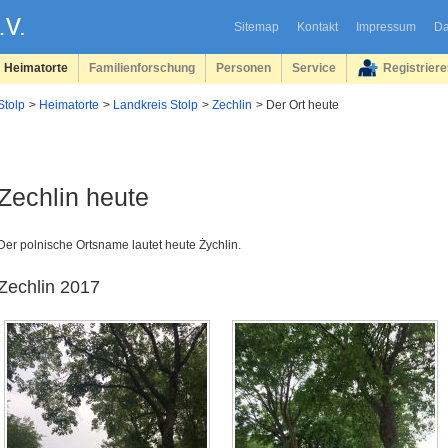
Sitemap
Kontakt
Impressum
Da
Heimatorte
Familienforschung
Personen
Service
Registrier
Stolp
Heimatorte
Landkreis Stolp
Zechlin
Der Ort heute
Zechlin heute
Der polnische Ortsname lautet heute Żychlin.
Zechlin 2017