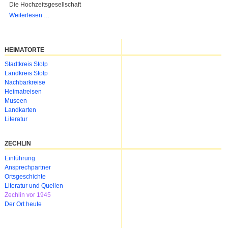
Die Hochzeitsgesellschaft
Hochzeit
Weiterlesen …
Koloseike
-
Wendt
HEIMATORTE
(1939)
Navigation
Stadtkreis Stolp
überspringen
Landkreis Stolp
Nachbarkreise
Heimatreisen
Museen
Landkarten
Literatur
ZECHLIN
Navigation
Einführung
überspringen
Ansprechpartner
Ortsgeschichte
Literatur und Quellen
Zechlin vor 1945
Der Ort heute