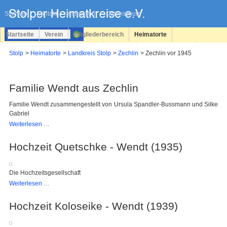
Navigation
überspringen
Sitemap
Kontakt
Impressum
Datenschutz
Startseite
Verein
Mitgliederbereich
Heimatorte
Familienforschung
Personen
Service
Registrieren
Stolp
Heimatorte
Landkreis Stolp
Zechlin
Zechlin vor 1945
Login
Familie Wendt aus Zechlin
Familie Wendt zusammengestellt von Ursula Spandler-Bussmann und Silke
Gabriel
Familie
Weiterlesen …
Wendt
aus
Hochzeit Quetschke - Wendt (1935)
Zechlin
Die Hochzeitsgesellschaft
Hochzeit
Weiterlesen …
Quetschke
-
Hochzeit Koloseike - Wendt (1939)
Wendt
(1935)