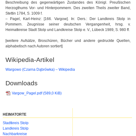
Beschreibung des gegenwärtigen Zustandes des Königl. Preußischen
Herzogthums Vor- und Hinterpommern. Des zweiten Theils zweiter Band,
Stettin 1784, S. 1009 f.
– Pagel, Karl-Heinz: [166. Vargow]. In: Ders.: Der Landkreis Stolp in
Pommern. Zeugnisse seiner deutschen Vergangenheit, hrsg. v.
Heimatkreise Stadt Stolp und Landkreise Stolp e. V., Lübeck 1989, S. 980 ff.
[weitere Aufsätze, Broschüren, Bücher und andere gedruckte Quellen,
alphabetisch nach Autoren sortiert]
Wikipedia-Artikel
Wargowo (Czarna Dąbrówka) – Wikipedia
Downloads
Vargow_Pagel.pdf
(589,0 KiB)
HEIMATORTE
Navigation
Stadtkreis Stolp
überspringen
Landkreis Stolp
Nachbarkreise