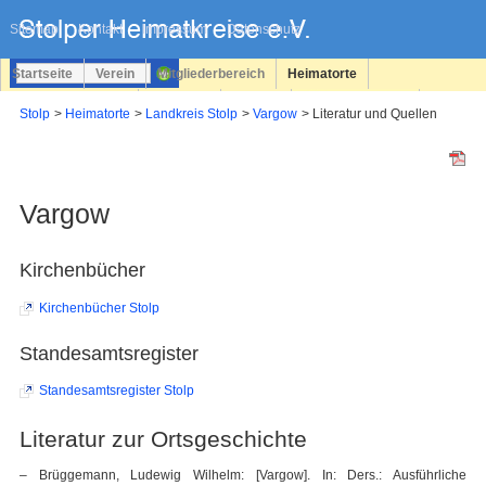
Navigation
überspringen
Sitemap
Kontakt
Impressum
Datenschutz
Startseite
Verein
Mitgliederbereich
Heimatorte
Familienforschung
Personen
Service
Registrieren
Stolp
Heimatorte
Landkreis Stolp
Vargow
Literatur und Quellen
Login
Vargow
Kirchenbücher
Kirchenbücher Stolp
Standesamtsregister
Standesamtsregister Stolp
Literatur zur Ortsgeschichte
– Brüggemann, Ludewig Wilhelm: [Vargow]. In: Ders.: Ausführliche